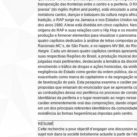
transposição das fronteiras entre o centro e a periferia. O R
poesia” (do inglês rhythm and poetry), está vinculado a uma 
reelabora cantos, danças e batuques da cultura negra afric
tradição, o RAP surge na Jamaica e nos Estados Unidos na
dos anos 1980. A tese está dividida em cinco capítulos. Nest
origens do RAP e suas relações com o Hip Hop e os movime
produção e fornecer elementos para visualizar o panorama 
quatro capítulos dedicados à análise de letras compostas p
Racionais MC’s, de São Paulo, e os rappers MV Bill, do Rio 
Alegre. Cada um desses quatro capítulos centrais apresenta
suas respectivas Regiões do Brasil, a produção musical d
julgadas mais pertinentes, destacando a temática da discrim
envolvendo o tráfico de drogas e ações homicidas, da violê
negligência do Estado como gestor da ordem pública, da c
exacerbado como marca do capitalismo e da segregação soc
de favelização do país. Esta pesquisa examina o caráter p
propostas que emanam do enunciador que se apresenta como
as contradições dessa voz periférica no processo de constr
identitárias da periferia e o lugar reservado ao negro nes
caráter eminentemente oral das composições, dando origem 
em um dos principais referentes identitários da comunidad
resistência às formas hegemônicas impostas pelo centro.
______________________________________________
RÉSUMÉ
Cette recherche a pour objectif d’engager une discussion su
sujet noir dans la société brésilienne actuelle à partir de l