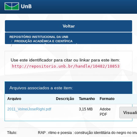
Skip
Voltar
navigation
REPOSITÓRIO INSTITUCIONAL DA UNB
PRODUÇÃO ACADÊMICA E CIENTÍFICA
TESES, DISSERTAÇÕES E PRODUTOS PÓS-DOUTORADO
Use este identificador para citar ou linkar para este item:
http://repositorio.unb.br/handle/10482/10853
Arquivos associados a este item:
Arquivo
Descrição
Tamanho
Formato
2011_VolneiJoseRighi.pdf
3,15 MB
Adobe
Visual
PDF
Título:
RAP : ritmo e poesia : construção identitária do negro no i