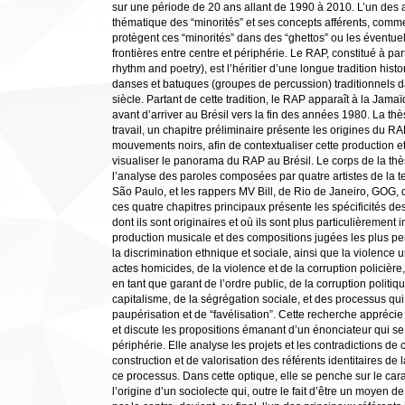
sur une période de 20 ans allant de 1990 à 2010. L’un des a
thématique des “minorités” et ses concepts afférents, comme
protègent ces “minorités” dans des “ghettos” ou les éventue
frontières entre centre et périphérie. Le RAP, constitué à par
rhythm and poetry), est l’héritier d’une longue tradition histo
danses et batuques (groupes de percussion) traditionnels d
siècle. Partant de cette tradition, le RAP apparaît à la Jam
avant d’arriver au Brésil vers la fin des années 1980. La th
travail, un chapitre préliminaire présente les origines du RA
mouvements noirs, afin de contextualiser cette production e
visualiser le panorama du RAP au Brésil. Le corps de la thè
l’analyse des paroles composées par quatre artistes de la
São Paulo, et les rappers MV Bill, de Rio de Janeiro, GOG, d
ces quatre chapitres principaux présente les spécificités des
dont ils sont originaires et où ils sont plus particulièrement
production musicale et des compositions jugées les plus pe
la discrimination ethnique et sociale, ainsi que la violence 
actes homicides, de la violence et de la corruption policière
en tant que garant de l’ordre public, de la corruption polit
capitalisme, de la ségrégation sociale, et des processus qui
paupérisation et de “favélisation”. Cette recherche appréc
et discute les propositions émanant d’un énonciateur qui s
périphérie. Elle analyse les projets et les contradictions de
construction et de valorisation des référents identitaires de
ce processus. Dans cette optique, elle se penche sur le ca
l’origine d’un sociolecte qui, outre le fait d’être un moye