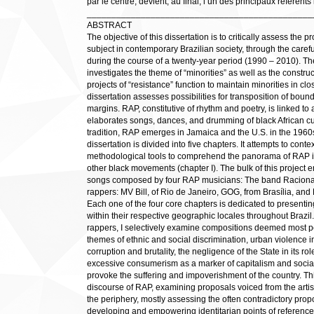
par le centre, devient, au final, l’un des principaux référent
______________________________________________
ABSTRACT
The objective of this dissertation is to critically assess the p
subject in contemporary Brazilian society, through the caref
during the course of a twenty-year period (1990 – 2010). Th
investigates the theme of “minorities” as well as the constru
projects of “resistance” function to maintain minorities in clo
dissertation assesses possibilities for transposition of bou
margins. RAP, constitutive of rhythm and poetry, is linked to a
elaborates songs, dances, and drumming of black African cul
tradition, RAP emerges in Jamaica and the U.S. in the 1960s, 
dissertation is divided into five chapters. It attempts to conte
methodological tools to comprehend the panorama of RAP in
other black movements (chapter I). The bulk of this project e
songs composed by four RAP musicians: The band Racionai
rappers: MV Bill, of Rio de Janeiro, GOG, from Brasília, and Pi
Each one of the four core chapters is dedicated to presenting 
within their respective geographic locales throughout Brazil.
rappers, I selectively examine compositions deemed most pert
themes of ethnic and social discrimination, urban violence in
corruption and brutality, the negligence of the State in its rol
excessive consumerism as a marker of capitalism and social
provoke the suffering and impoverishment of the country. Thi
discourse of RAP, examining proposals voiced from the artis
the periphery, mostly assessing the often contradictory prop
developing and empowering identitarian points of reference