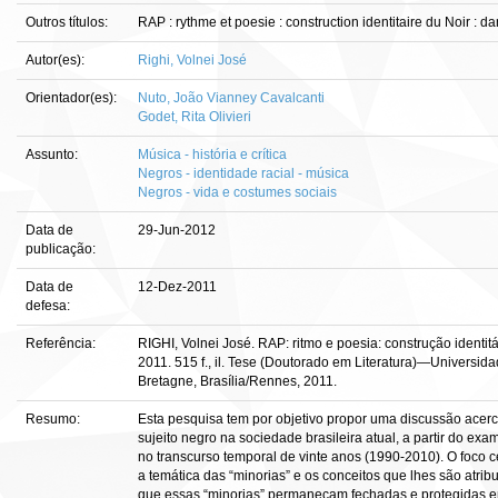
Outros títulos:
RAP : rythme et poesie : construction identitaire du Noir : d
Autor(es):
Righi, Volnei José
Orientador(es):
Nuto, João Vianney Cavalcanti
Godet, Rita Olivieri
Assunto:
Música - história e crítica
Negros - identidade racial - música
Negros - vida e costumes sociais
Data de
29-Jun-2012
publicação:
Data de
12-Dez-2011
defesa:
Referência:
RIGHI, Volnei José. RAP: ritmo e poesia: construção identit
2011. 515 f., il. Tese (Doutorado em Literatura)—Universid
Bretagne, Brasília/Rennes, 2011.
Resumo:
Esta pesquisa tem por objetivo propor uma discussão acerc
sujeito negro na sociedade brasileira atual, a partir do ex
no transcurso temporal de vinte anos (1990-2010). O foco c
a temática das “minorias” e os conceitos que lhes são atrib
que essas “minorias” permaneçam fechadas e protegidas e