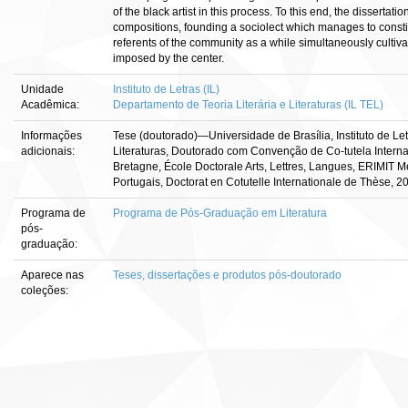
of the black artist in this process. To this end, the dissertati
compositions, founding a sociolect which manages to constitut
referents of the community as a while simultaneously cultiv
imposed by the center.
Unidade
Instituto de Letras (IL)
Acadêmica:
Departamento de Teoria Literária e Literaturas (IL TEL)
Informações
Tese (doutorado)—Universidade de Brasília, Instituto de Let
adicionais:
Literaturas, Doutorado com Convenção de Co-tutela Intern
Bretagne, École Doctorale Arts, Lettres, Langues, ERIMIT Mé
Portugais, Doctorat en Cotutelle Internationale de Thèse, 2
Programa de
Programa de Pós-Graduação em Literatura
pós-
graduação:
Aparece nas
Teses, dissertações e produtos pós-doutorado
coleções: