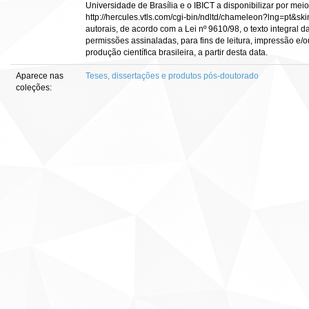
Universidade de Brasília e o IBICT a disponibilizar por meio
http://hercules.vtls.com/cgi-bin/ndltd/chameleon?lng=pt&sk
autorais, de acordo com a Lei nº 9610/98, o texto integral 
permissões assinaladas, para fins de leitura, impressão e/o
produção científica brasileira, a partir desta data.
Aparece nas
Teses, dissertações e produtos pós-doutorado
coleções: