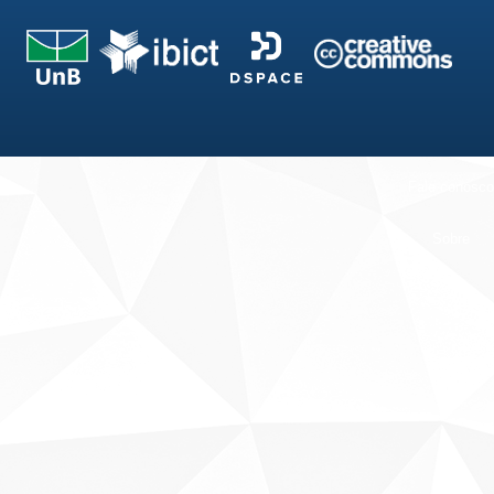
Fale conosco
Sobre