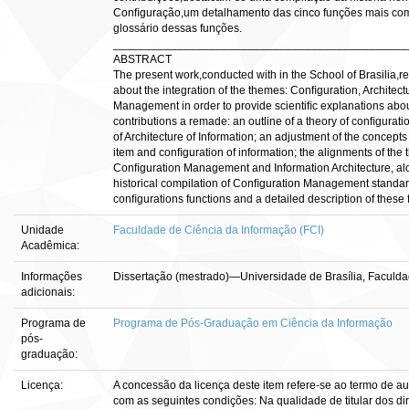
Conﬁguração,um detalhamento das cinco funções mais co
glossário dessas funções.
______________________________________________
ABSTRACT
The present work,conducted with in the School of Brasilia,re
about the integration of the themes: Conﬁguration, Architec
Management in order to provide scientiﬁc explanations about
contributions a remade: an outline of a theory of conﬁgurat
of Architecture of Information; an adjustment of the concept
item and conﬁguration of information; the alignments of the 
Conﬁguration Management and Information Architecture, alon
historical compilation of Conﬁguration Management standar
conﬁgurations functions and a detailed description of these 
Unidade
Faculdade de Ciência da Informação (FCI)
Acadêmica:
Informações
Dissertação (mestrado)—Universidade de Brasília, Faculda
adicionais:
Programa de
Programa de Pós-Graduação em Ciência da Informação
pós-
graduação:
Licença:
A concessão da licença deste item refere-se ao termo de a
com as seguintes condições: Na qualidade de titular dos dir