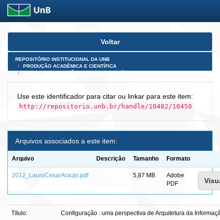
Skip
Voltar
navigation
REPOSITÓRIO INSTITUCIONAL DA UNB
PRODUÇÃO ACADÊMICA E CIENTÍFICA
TESES, DISSERTAÇÕES E PRODUTOS PÓS-DOUTORADO
Use este identificador para citar ou linkar para este item:
http://repositorio.unb.br/handle/10482/10450
Arquivos associados a este item:
Arquivo
Descrição
Tamanho
Formato
2012_LauroCesarAraujo.pdf
5,87 MB
Adobe
Visu
PDF
Título:
Configuração : uma perspectiva de Arquitetura da Informaçã