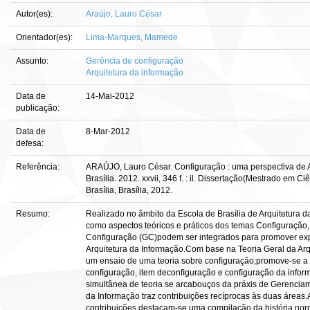
Autor(es):
Araújo, Lauro César
Orientador(es):
Lima-Marques, Mamede
Assunto:
Gerência de configuração
Arquitetura da informação
Data de
14-Mai-2012
publicação:
Data de
8-Mar-2012
defesa:
Referência:
ARAÚJO, Lauro César. Configuração : uma perspectiva de A
Brasília. 2012. xxvii, 346 f. : il. Dissertação(Mestrado em
Brasília, Brasília, 2012.
Resumo:
Realizado no âmbito da Escola de Brasília de Arquitetura d
como aspectos teóricos e práticos dos temas Conﬁguração, 
Conﬁguração (GC)podem ser integrados para promover expl
Arquitetura da Informação.Com base na Teoria Geral da Arq
um ensaio de uma teoria sobre conﬁguração;promove-se a
conﬁguração, item deconﬁguração e conﬁguração da info
simultânea de teoria se arcabouços da práxis de Gerencia
da Informação traz contribuições recíprocas às duas áreas
contribuições,destacam-se uma compilação da história no