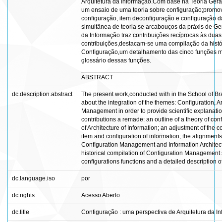
Arquitetura da Informação.Com base na Teoria Geral
um ensaio de uma teoria sobre conﬁguração;promo
conﬁguração, item deconﬁguração e conﬁguração d
simultânea de teoria se arcabouços da práxis de G
da Informação traz contribuições recíprocas às dua
contribuições,destacam-se uma compilação da hist
Conﬁguração,um detalhamento das cinco funções 
glossário dessas funções.
________________________________________
ABSTRACT
dc.description.abstract
The present work,conducted with in the School of Bra
about the integration of the themes: Conﬁguration, A
Management in order to provide scientiﬁc explanatio
contributions a remade: an outline of a theory of c
of Architecture of Information; an adjustment of the 
item and conﬁguration of information; the alignments 
Conﬁguration Management and Information Architectur
historical compilation of Conﬁguration Management 
conﬁgurations functions and a detailed description of
dc.language.iso
por
dc.rights
Acesso Aberto
dc.title
Configuração : uma perspectiva de Arquitetura da In