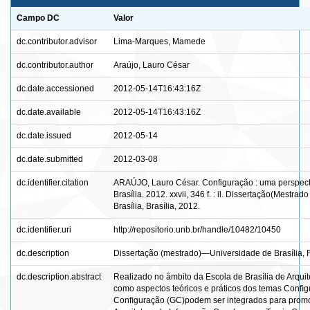
Campo DC
Valor
dc.contributor.advisor
Lima-Marques, Mamede
dc.contributor.author
Araújo, Lauro César
dc.date.accessioned
2012-05-14T16:43:16Z
dc.date.available
2012-05-14T16:43:16Z
dc.date.issued
2012-05-14
dc.date.submitted
2012-03-08
dc.identifier.citation
ARAÚJO, Lauro César. Configuração : uma perspecti
Brasília. 2012. xxvii, 346 f. : il. Dissertação(Mest
Brasília, Brasília, 2012.
dc.identifier.uri
http://repositorio.unb.br/handle/10482/10450
dc.description
Dissertação (mestrado)—Universidade de Brasília, 
dc.description.abstract
Realizado no âmbito da Escola de Brasília de Arquit
como aspectos teóricos e práticos dos temas Conﬁgu
Conﬁguração (GC)podem ser integrados para promov