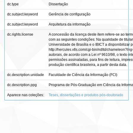
dc.type
Dissertação
dc.subject.keyword
Gerência de configuração
dc.subject.keyword
Arquitetura da informação
dc.rights.license
A concessão da licença deste item refere-se ao ter
com as seguintes condições: Na qualidade de titular 
Universidade de Brasília e o IBICT a disponibilizar 
http://hercules.vtls.com/cgi-bin/ndltd/chameleon?ln
autorais, de acordo com a Lei nº 9610/98, o texto in
permissões assinaladas, para fins de leitura, impre
produção científica brasileira, a partir desta data.
dc.description.unidade
Faculdade de Ciência da Informação (FCI)
dc.description.ppg
Programa de Pós-Graduação em Ciência da Inform
Aparece nas coleções:
Teses, dissertações e produtos pós-doutorado