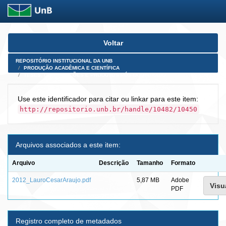
Skip
Voltar
navigation
REPOSITÓRIO INSTITUCIONAL DA UNB
PRODUÇÃO ACADÊMICA E CIENTÍFICA
TESES, DISSERTAÇÕES E PRODUTOS PÓS-DOUTORADO
Use este identificador para citar ou linkar para este item:
http://repositorio.unb.br/handle/10482/10450
Arquivos associados a este item:
Arquivo
Descrição
Tamanho
Formato
2012_LauroCesarAraujo.pdf
5,87 MB
Adobe
Visu
PDF
Registro completo de metadados