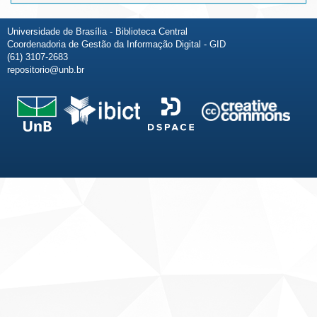
Universidade de Brasília - Biblioteca Central
Coordenadoria de Gestão da Informação Digital - GID
(61) 3107-2683
repositorio@unb.br
Fale conosco
Sobre