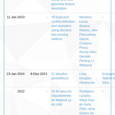
geometry texture
descriptors
11-Jan-2023
-
4D trajectory
Monteiro,
-
conflict detection
Lucas
and resolution
Borges
;
using decision
Ribeiro, Vitor
tree pruning
Filincowsky
;
method
Garcia,
Cristiano
Perez
;
Rocha Filho,
Geraldo
Pereira
;
Li,
Weigang
23-Jan-2024
8-Dez-2023
51 desafios
Lima,
Evangeli
geométricos
Douglas
Tatiane 
Oliveira de
Silva
2022
-
Os 60 anos do
Rodrigues,
-
Departamento
Luciana
de Matemá ca
Maria Dias
da UnB
de Ávila
;
Pinto, Aline
Gomes da