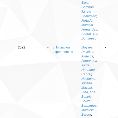
Silva
;
Gamboa,
Janete
Soares de
;
Furtado,
Marcelo
Fernandes
;
Sobral, Yuri
Dumaresq
2022
-
8. Iniciativas
Moysés,
-
experimentais
David de
Almeida
;
Fernandes,
Jorge
Henrique
Cabral
;
Hosoume,
Juliana
Mayuni
;
Piña, Ana
Beatriz
Souza
;
Bernardes,
Marciele
Berger
;