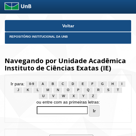
Skip
Voltar
navigation
REPOSITÓRIO INSTITUCIONAL DA UNB
Navegando por Unidade Acadêmica
Instituto de Ciências Exatas (IE)
Ir para:
0-9
A
B
C
D
E
F
G
H
I
J
K
L
M
N
O
P
Q
R
S
T
U
V
W
X
Y
Z
ou entre com as primeiras letras: