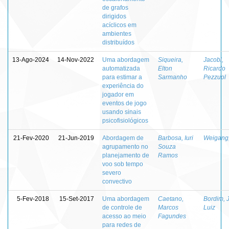
de grafos
dirigidos
acíclicos em
ambientes
distribuídos
13-Ago-2024
14-Nov-2022
Uma abordagem
Siqueira,
Jacobi,
automatizada
Elton
Ricardo
para estimar a
Sarmanho
Pezzuol
experiência do
jogador em
eventos de jogo
usando sinais
psicofisiológicos
21-Fev-2020
21-Jun-2019
Abordagem de
Barbosa, Iuri
Weigang,
agrupamento no
Souza
planejamento de
Ramos
voo sob tempo
severo
convectivo
5-Fev-2018
15-Set-2017
Uma abordagem
Caetano,
Bordim, J
de controle de
Marcos
Luiz
acesso ao meio
Fagundes
para redes de