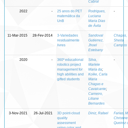
Cabral
2022
-
25 anos do PET
Rodrigues,
-
matemática da
Luciana
UnB
Maria Dias
de Ávila
11-Mar-2015
28-Fev-2014
3-Variedades
Sandoval
Chagas,
residualmente
Gutierrez,
Sheila
livres
Jhoel
Campos
Estebany
2020
-
360º educational
Silva,
-
robotics project
Marlete
management for
Maria da
;
high abilities and
Koike, Carla
gifted students
Maria
Chagas e
Cavalcante
;
Carneiro,
Liliane
Bernardes
3-Nov-2021
26-Jul-2021
3D point-cloud
Diniz, Rafael
Farias, 
quality
Christine
assessment
Queiroz 
using color and