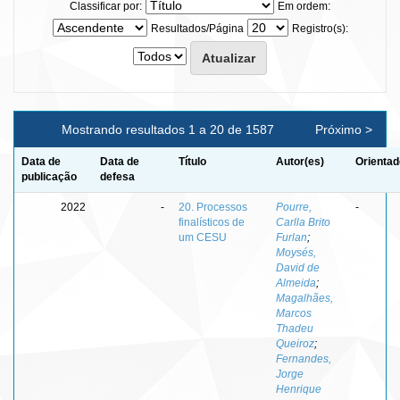
Classificar por:
Em ordem:
Resultados/Página
Registro(s):
Mostrando resultados 1 a 20 de 1587
Próximo >
Data de
Data de
Título
Autor(es)
Orientad
publicação
defesa
2022
-
20. Processos
Pourre,
-
finalísticos de
Carlla Brito
um CESU
Furlan
;
Moysés,
David de
Almeida
;
Magalhães,
Marcos
Thadeu
Queiroz
;
Fernandes,
Jorge
Henrique