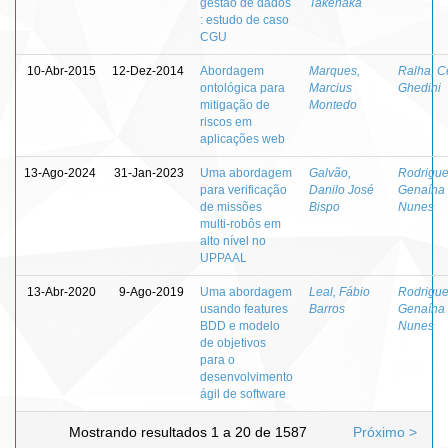
gestão de dados
Takenaka
: estudo de caso
CGU
10-Abr-2015
12-Dez-2014
Abordagem
Marques,
Ralha, C
ontológica para
Marcius
Ghedini
mitigação de
Montedo
riscos em
aplicações web
13-Ago-2024
31-Jan-2023
Uma abordagem
Galvão,
Rodrigue
para verificação
Danilo José
Genaína
de missões
Bispo
Nunes
multi-robôs em
alto nível no
UPPAAL
13-Abr-2020
9-Ago-2019
Uma abordagem
Leal, Fábio
Rodrigue
usando features
Barros
Genaína
BDD e modelo
Nunes
de objetivos
para o
desenvolvimento
ágil de software
Mostrando resultados 1 a 20 de 1587
Próximo >