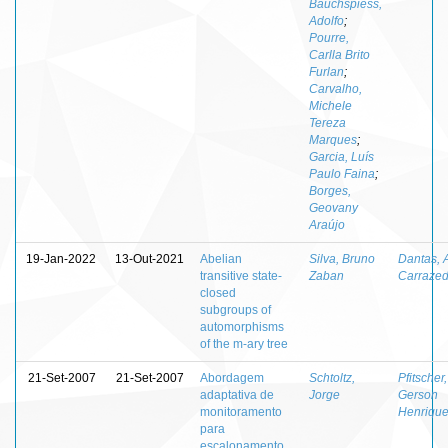
Bauchspiess,
Adolfo
;
Pourre,
Carlla Brito
Furlan
;
Carvalho,
Michele
Tereza
Marques
;
Garcia, Luís
Paulo Faina
;
Borges,
Geovany
Araújo
19-Jan-2022
13-Out-2021
Abelian
Silva, Bruno
Dantas, 
transitive state-
Zaban
Carraze
closed
subgroups of
automorphisms
of the m-ary tree
21-Set-2007
21-Set-2007
Abordagem
Schtoltz,
Pfitscher,
adaptativa de
Jorge
Gerson
monitoramento
Henriqu
para
escalonamento