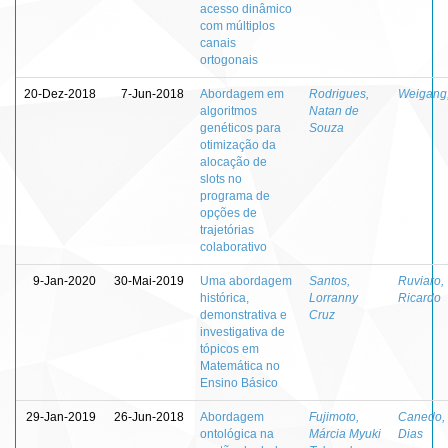
acesso dinâmico
com múltiplos
canais
ortogonais
20-Dez-2018
7-Jun-2018
Abordagem em
Rodrigues,
Weigang,
algoritmos
Natan de
genéticos para
Souza
otimização da
alocação de
slots no
programa de
opções de
trajetórias
colaborativo
9-Jan-2020
30-Mai-2019
Uma abordagem
Santos,
Ruviaro,
histórica,
Lorranny
Ricardo
demonstrativa e
Cruz
investigativa de
tópicos em
Matemática no
Ensino Básico
29-Jan-2019
26-Jun-2018
Abordagem
Fujimoto,
Canedo,
ontológica na
Márcia Myuki
Dias