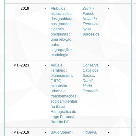
2019
-
Atributos
Zechin,
-
espaciais da
Patrick
;
desigualdade
Holanda,
nas grandes
Frederico
cidades
Rosa
brasileiras :
Borges de
uma relação
entre
segregação e
morfologia
Mai-2023
-
Água e
Conserva,
-
Território :
Cátia dos
planejamento
Santos
;
(1970),
Derntl,
expansão
Maria
urbana e
Fernanda
transformações
socioambientais
na Bacia
Hidrográfica do
Lago Paranoá,
Brasília DF
Mai-2019
-
Baugruppen :
Figueira,
-