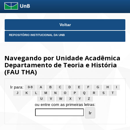
Skip
Voltar
navigation
REPOSITÓRIO INSTITUCIONAL DA UNB
Navegando por Unidade Acadêmica
Departamento de Teoria e História
(FAU THA)
Ir para:
0-9
A
B
C
D
E
F
G
H
I
J
K
L
M
N
O
P
Q
R
S
T
U
V
W
X
Y
Z
ou entre com as primeiras letras: