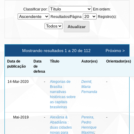
Classificar por:
Em ordem:
Resultados/Página
Registro(s):
Mostrando resultados 1 a 20 de 112
Próximo >
Data de
Data
Título
Autor(es)
Orientador(es)
publicação
de
defesa
14-Mar-2020
-
Alegorias de
Derntl,
-
Brasília :
Maria
narrativas
Fernanda
históricas sobre
as capitais
brasileiras
Mai-2019
-
Alexânia &
Pereira,
-
Abadiânia :
Pedro
duas cidades
Henrique
novas para
Maximo
;