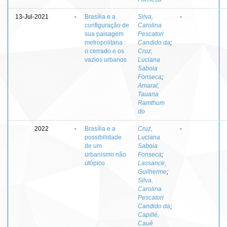
13-Jul-2021
-
Brasília e a
Silva,
-
configuração de
Carolina
sua paisagem
Pescatori
metropolitana :
Candido da
;
o cerrado e os
Cruz,
vazios urbanos
Luciana
Saboia
Fonseca
;
Amaral,
Tauana
Ramthum
do
2022
-
Brasília e a
Cruz,
-
possibilidade
Luciana
de um
Saboia
urbanismo não
Fonseca
;
utópico
Lassance,
Guilherme
;
Silva,
Carolina
Pescatori
Candido da
;
Capillé,
Cauê