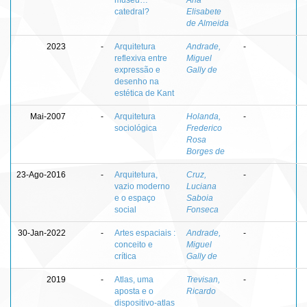
catedral?
Elisabete
de Almeida
2023
-
Arquitetura
Andrade,
-
reflexiva entre
Miguel
expressão e
Gally de
desenho na
estética de Kant
Mai-2007
-
Arquitetura
Holanda,
-
sociológica
Frederico
Rosa
Borges de
23-Ago-2016
-
Arquitetura,
Cruz,
-
vazio moderno
Luciana
e o espaço
Saboia
social
Fonseca
30-Jan-2022
-
Artes espaciais :
Andrade,
-
conceito e
Miguel
crítica
Gally de
2019
-
Atlas, uma
Trevisan,
-
aposta e o
Ricardo
dispositivo-atlas