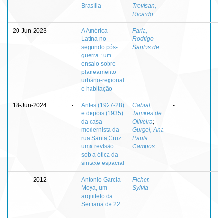
Brasília
Trevisan,
Ricardo
20-Jun-2023
-
A América
Faria,
-
Latina no
Rodrigo
segundo pós-
Santos de
guerra : um
ensaio sobre
planeamento
urbano-regional
e habitação
18-Jun-2024
-
Antes (1927-28)
Cabral,
-
e depois (1935)
Tamires de
da casa
Oliveira
;
modernista da
Gurgel, Ana
rua Santa Cruz :
Paula
uma revisão
Campos
sob a ótica da
sintaxe espacial
2012
-
Antonio Garcia
Ficher,
-
Moya, um
Sylvia
arquiteto da
Semana de 22