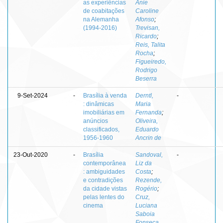
as experiências
Anie
de coabitações
Caroline
na Alemanha
Afonso
;
(1994-2016)
Trevisan,
Ricardo
;
Reis, Talita
Rocha
;
Figueiredo,
Rodrigo
Beserra
9-Set-2024
-
Brasília à venda
Derntl,
-
: dinâmicas
Maria
imobiliárias em
Fernanda
;
anúncios
Oliveira,
classificados,
Eduardo
1956-1960
Ancrin de
23-Out-2020
-
Brasília
Sandoval,
-
contemporânea
Liz da
: ambiguidades
Costa
;
e contradições
Rezende,
da cidade vistas
Rogério
;
pelas lentes do
Cruz,
cinema
Luciana
Saboia
Fonseca