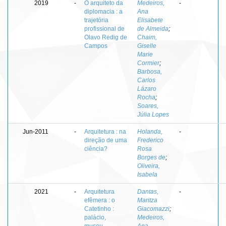
2019
-
O arquiteto da
Medeiros,
-
diplomacia : a
Ana
trajetória
Elisabete
profissional de
de Almeida
;
Olavo Redig de
Chaim,
Campos
Giselle
Marie
Cormier
;
Barbosa,
Carlos
Lázaro
Rocha
;
Soares,
Júlia Lopes
Jun-2011
-
Arquitetura : na
Holanda,
-
direção de uma
Frederico
ciência?
Rosa
Borges de
;
Oliveira,
Isabela
2021
-
Arquitetura
Dantas,
-
efêmera : o
Maritza
Catetinho :
Giacomazzi
;
palácio,
Medeiros,
museu…
Ana