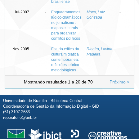
brasiliense
Jul-2007
-
Enquadramentos
Motta, Luiz
-
lúdico-dramáticos
Gonzaga
no jornalismo :
mapas culturais
para organizar
conflitos políticos
Nov-2005
-
Estudo crítico da
Ribeiro, Lavina
-
cultura midiática
Madeira
contemporânea:
reflexões teórico-
metodológicas
Mostrando resultados 1 a 20 de 70
Próximo >
Universidade de Brasília - Biblioteca Central
Coordenadoria de Gestão da Informação Digital - GID
(61) 3107-2683
repositorio@unb.br