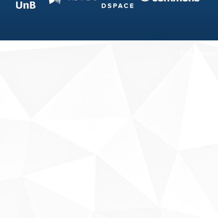
Fale conosco
Sobre