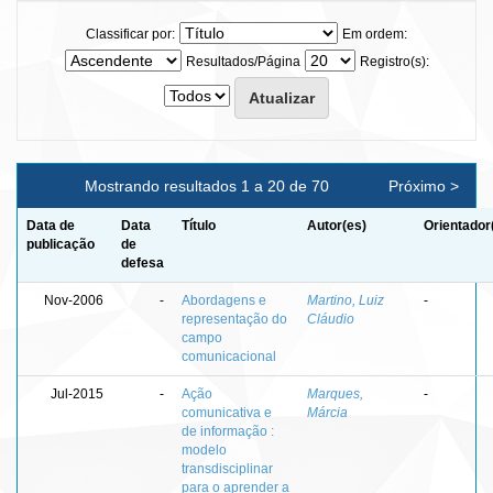
Classificar por:
Em ordem:
Resultados/Página
Registro(s):
Mostrando resultados 1 a 20 de 70
Próximo >
Data de
Data
Título
Autor(es)
Orientador
publicação
de
defesa
Nov-2006
-
Abordagens e
Martino, Luiz
-
representação do
Cláudio
campo
comunicacional
Jul-2015
-
Ação
Marques,
-
comunicativa e
Márcia
de informação :
modelo
transdisciplinar
para o aprender a