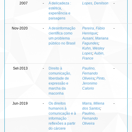
2007
-
A delicadeza :
Lopes, Denilson
-
estética,
experiência e
paisagens
Nov-2020
-
A desinformação
Pereira, Fábio
-
científica como
Henrique
;
um problema
Ausani, Mariana
público no Brasil
Fagundes
;
Kuhn, Wesley
Lopes
;
Aubin,
France
Set-2013
-
Direito à
Paulino,
-
comunicação,
Fernando
liberdade de
Oliveira
;
Pinto,
expressão e
Jeronimo
marcha da
Calorio
maconha
Jun-2019
-
Os direitos
Marra, Milena
-
humanos à
dos Santos
;
comunicação e à
Paulino,
informação :
Fernando
reflexões a partir
Oliveira
do cárcere