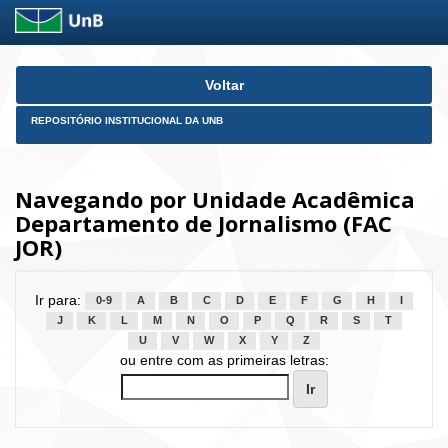
Skip
Voltar
navigation
REPOSITÓRIO INSTITUCIONAL DA UNB
Navegando por Unidade Acadêmica
Departamento de Jornalismo (FAC
JOR)
Ir para:
0-9
A
B
C
D
E
F
G
H
I
J
K
L
M
N
O
P
Q
R
S
T
U
V
W
X
Y
Z
ou entre com as primeiras letras: