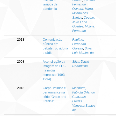
tempos de
Fernando
pandemia
Oliveira
;
Marra,
Milena dos
Santos
;
Coelho,
Jairo Faria
Guedes
;
Molina,
Fernando
2013
-
Comunicação
Paulino,
-
pública em
Fernando
debate : ouvidoria
Oliveira
;
Silva,
e rádio
Luiz Martins da
2008
-
A construção da
Silva, David
-
imagem de FHC
Renault da
na mídia
impressa (1993–
1994)
2018
-
Corpo, velhice e
Machado,
-
performance na
Fabíola Orlando
série “Grace and
Calazans
;
Frankie”
Freitas,
Vanessa Santos
de