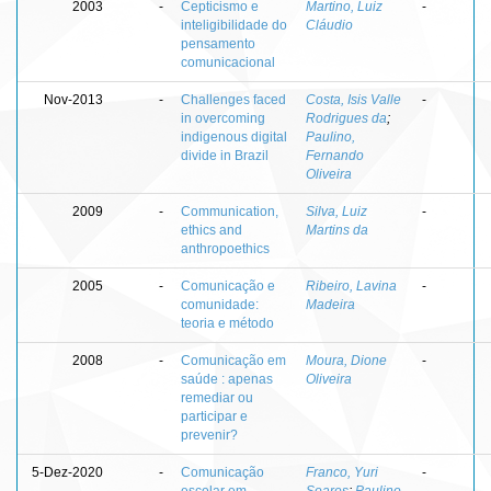
2003
-
Cepticismo e
Martino, Luiz
-
inteligibilidade do
Cláudio
pensamento
comunicacional
Nov-2013
-
Challenges faced
Costa, Isis Valle
-
in overcoming
Rodrigues da
;
indigenous digital
Paulino,
divide in Brazil
Fernando
Oliveira
2009
-
Communication,
Silva, Luiz
-
ethics and
Martins da
anthropoethics
2005
-
Comunicação e
Ribeiro, Lavina
-
comunidade:
Madeira
teoria e método
2008
-
Comunicação em
Moura, Dione
-
saúde : apenas
Oliveira
remediar ou
participar e
prevenir?
5-Dez-2020
-
Comunicação
Franco, Yuri
-
escolar em
Soares
;
Paulino,