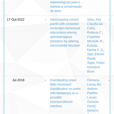
metodológicas para o
manejo e conservação
de aves
17-Out-2022
-
Intercropping collard
Silva, Ana
-
plants with coriander
Claudia da
;
modulates behavioral
Cahú,
interactions among
Roberta C.
;
aphidophagous
Cogitskei,
predators by altering
Michelle M.
;
microhabitat structure
Kubota,
Karina S. G.
;
Sujii, Edison
Ryoiti
;
Togni, Pedro
Henrique
Brum
Jul-2018
-
Investigating upper
Fonseca,
-
limb movement
Lucas
;
Bó,
classification on users
Antônio
with tetraplegia as a
Padilha
possible
Lanari
;
neuroprosthesis
Guiraud,
interface
David
;
Navarro,