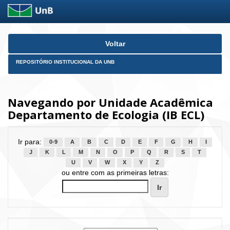
Skip
Voltar
navigation
REPOSITÓRIO INSTITUCIONAL DA UNB
Navegando por Unidade Acadêmica
Departamento de Ecologia (IB ECL)
Ir para:
0-9
A
B
C
D
E
F
G
H
I
J
K
L
M
N
O
P
Q
R
S
T
U
V
W
X
Y
Z
ou entre com as primeiras letras: