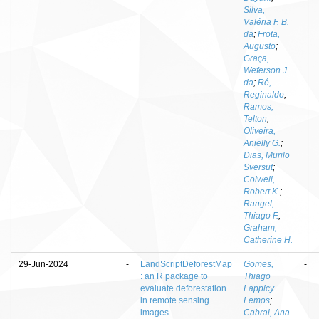
Silva,
Valéria F. B.
da
;
Frota,
Augusto
;
Graça,
Weferson J.
da
;
Ré,
Reginaldo
;
Ramos,
Telton
;
Oliveira,
Anielly G.
;
Dias, Murilo
Sversut
;
Colwell,
Robert K.
;
Rangel,
Thiago F.
;
Graham,
Catherine H.
29-Jun-2024
-
LandScriptDeforestMap
Gomes,
-
: an R package to
Thiago
evaluate deforestation
Lappicy
in remote sensing
Lemos
;
images
Cabral, Ana