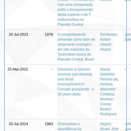
com uma comparação
entre o forrageamento
desta espécie e de T.
mdancholkus no
Planalto Central
20-Jul-2023
1978
O comportamento
Fernandez,
Joh
alimentar como fator de
Rafael
Edw
isolamento ecológico
Alberto
em oito espécies de
Negret
Tyrannidae (aves) do
Planalto Central, Brasil
25-Mai-2022
-
Decrease in species
Souza,
-
richness and diversity,
Gabriella
and shrub
Ferreira de
;
encroachment in
Ferreira,
Cerrado grasslands : a
Maxmiller
20 years study
Cardoso
;
Munhoz,
Cássia
Beatriz
Rodrigues
20-Jul-2024
1983
Diversidade e
Negret,
Alh
abundância da
Álvaro Jose
Jos