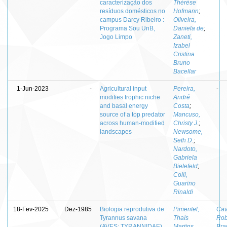
caracterização dos
Thérèse
resíduos domésticos no
Hofmann
;
campus Darcy Ribeiro :
Oliveira,
Programa Sou UnB,
Daniela de
;
Jogo Limpo
Zaneti,
Izabel
Cristina
Bruno
Bacellar
1-Jun-2023
-
Agricultural input
Pereira,
-
modifies trophic niche
André
and basal energy
Costa
;
source of a top predator
Mancuso,
across human-modified
Christy J.
;
landscapes
Newsome,
Seth D.
;
Nardoto,
Gabriela
Bielefeld
;
Colli,
Guarino
Rinaldi
18-Fev-2025
Dez-1985
Biologia reprodutiva de
Pimentel,
Cav
Tyrannus savana
Thaís
Rob
(AVES: TYRANNIDAE),
Martins
Bra