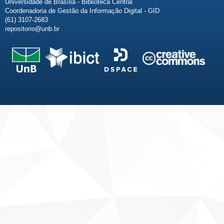
Universidade de Brasília - Biblioteca Central
Coordenadoria de Gestão da Informação Digital - GID
(61) 3107-2683
repositorio@unb.br
Fale conosco
Sobre