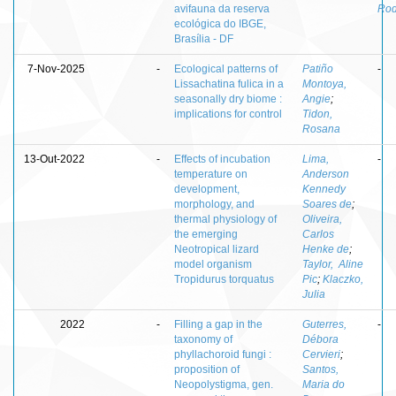
avifauna da reserva
Rod
ecológica do IBGE,
Brasília - DF
7-Nov-2025
-
Ecological patterns of
Patiño
-
Lissachatina fulica in a
Montoya,
seasonally dry biome :
Angie
;
implications for control
Tidon,
Rosana
13-Out-2022
-
Effects of incubation
Lima,
-
temperature on
Anderson
development,
Kennedy
morphology, and
Soares de
;
thermal physiology of
Oliveira,
the emerging
Carlos
Neotropical lizard
Henke de
;
model organism
Taylor, Aline
Tropidurus torquatus
Pic
;
Klaczko,
Julia
2022
-
Filling a gap in the
Guterres,
-
taxonomy of
Débora
phyllachoroid fungi :
Cervieri
;
proposition of
Santos,
Neopolystigma, gen.
Maria do