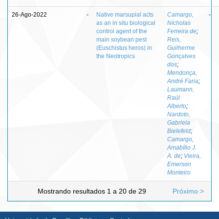
26-Ago-2022
-
Native marsupial acts
Camargo,
-
as an in situ biological
Nícholas
control agent of the
Ferreira de
;
main soybean pest
Reis,
(Euschistus heros) in
Guilherme
the Neotropics
Gonçalves
dos
;
Mendonça,
André Faria
;
Laumann,
Raúl
Alberto
;
Nardoto,
Gabriela
Bielefeld
;
Camargo,
Amabílio J.
A. de
;
Vieira,
Emerson
Monteiro
Mostrando resultados 1 a 20 de 29
Próximo >