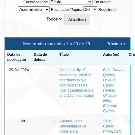
Classificar por:
Em ordem:
Resultados/Página
Registro(s):
Mostrando resultados 1 a 20 de 29
Próximo >
Data de
Data de
Título
Autor(es)
Ori
publicação
defesa
29-Jul-2024
-
Acute toxicity of
Brito, Darlan
-
commercial wildfire
Quinta
;
retardants to two
Oliveira,
daphniid species
Carlos
(Ceriodaphnia dubia
Henke
;
and Daphnia magna)
Oliveira-
Filho,
Eduardo
Cyrino
2011
-
Agenda 21 da
Saito,
-
Universidade de
Carlos
Brasília e a
Hiroo
;
Gatti,