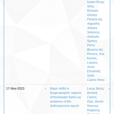
Isabel Rosa
;
Silva,
Romero
Gomes
Pereira da
;
Arguelho,
Juliana
Sobreira
;
Andrade,
Samira
Pinho
Bezerra de
;
Pereira, Ana
Karine
;
Laques,
Anne-
Elisabeth
;
Saito,
Carlos Hiroo
17-Nov-2023
-
Major shifts in
Leroy, Boris
;
-
biogeographic regions
Bellard,
of freshwater fishes as
Céline
;
evidence of the
Dias, Murilo
Anthropocene epoch
Sversut
;
Hugueny,