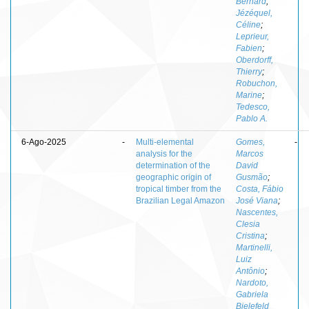
Bernard
;
Jézéquel,
Céline
;
Leprieur,
Fabien
;
Oberdorff,
Thierry
;
Robuchon,
Marine
;
Tedesco,
Pablo A.
6-Ago-2025
-
Multi-elemental
Gomes,
-
analysis for the
Marcos
determination of the
David
geographic origin of
Gusmão
;
tropical timber from the
Costa, Fábio
Brazilian Legal Amazon
José Viana
;
Nascentes,
Clesia
Cristina
;
Martinelli,
Luiz
Antônio
;
Nardoto,
Gabriela
Bielefeld