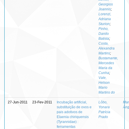
Georgios
Joannis
;
Lorenzi,
Adriana
Sturion
;
Pinho,
Danilo
Batista
;
Costa,
Alexandra
Martins
;
Bustamante,
Mercedes
Maria da
Cunha
;
Vale,
Helson
Mario
Martins do
27-Jun-2011
23-Fev-2011
Incubação artificial,
Lôbo,
Mar
substituição de ovos e
Yonara
Âng
pais adotivos de
Patrícia
Elaenia chiriquensis
Prado
(Tyrannidae) :
ferramentas