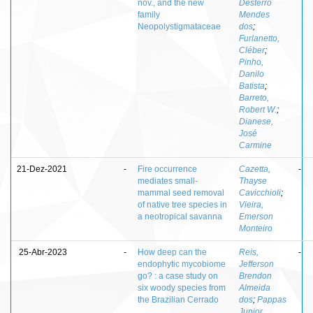
nov., and the new
Desterro
family
Mendes
Neopolystigmataceae
dos
;
Furlanetto,
Cléber
;
Pinho,
Danilo
Batista
;
Barreto,
Robert W.
;
Dianese,
José
Carmine
21-Dez-2021
-
Fire occurrence
Cazetta,
-
mediates small-
Thayse
mammal seed removal
Cavicchioli
;
of native tree species in
Vieira,
a neotropical savanna
Emerson
Monteiro
25-Abr-2023
-
How deep can the
Reis,
-
endophytic mycobiome
Jefferson
go? : a case study on
Brendon
six woody species from
Almeida
the Brazilian Cerrado
dos
;
Pappas
Junior,