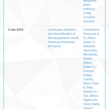
Benjamin
;
Gélis,
Anthony
;
Coste,
Christine
Azevedo
3-Jan-2023
-
Landscape dynamics
Cassemiroa,
-
and diversification of
Fernanda A.
the megadiverse South
S.
;
Albert,
American freshwater
James S.
;
fish fauna
Antonelli,
Alexandre
;
Menegotto,
André
;
Wüest,
Rafael O.
;
Cerezer,
Felipe
;
Coelho,
Marco Túlio
P.
;
Reis,
Roberto E.
;
Tan, Milton
;
Tagliacollo,
Victor
;
Bailly,
Dayani
;