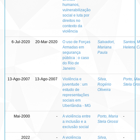
humanos,
vulnerabilização
social e luta por
direitos no
contexto da
violência
6-Jul-2020
20-Mar-2020
O uso de Forças
Salvadori,
Santos, M
Armadas em
Mariana
Helena C
segurança
Paula
pública : o caso
do Rio de
Janeiro
13-Ago-2007
13-Ago-2007
Violência e
Silva,
Porto, Ma
juventude : um
Rogério
Stela Gro
estudo de
Oliveira
representações
sociais em
Uberlândia - MG
Mai-2000
-
A violência entre
Porto, Maria
-
a inclusão e a
Stela Grossi
exclusão social
2022
-
A violência
Silva,
-