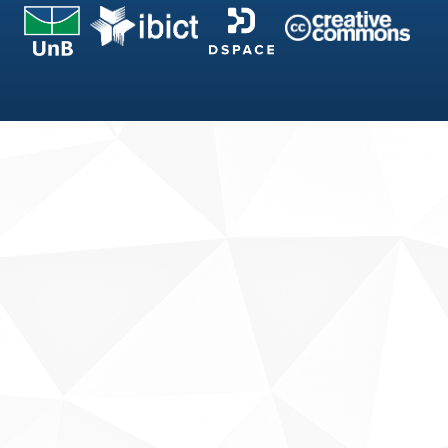
Fale conosco
Sobre