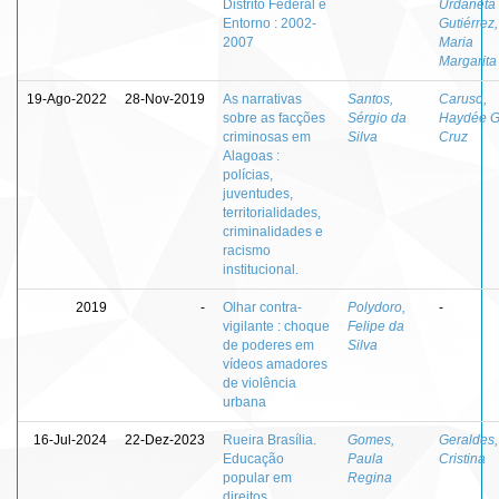
Distrito Federal e
Urdaneta
Entorno : 2002-
Gutiérrez,
2007
Maria
Margarita
19-Ago-2022
28-Nov-2019
As narrativas
Santos,
Caruso,
sobre as facções
Sérgio da
Haydée G
criminosas em
Silva
Cruz
Alagoas :
polícias,
juventudes,
territorialidades,
criminalidades e
racismo
institucional.
2019
-
Olhar contra-
Polydoro,
-
vigilante : choque
Felipe da
de poderes em
Silva
vídeos amadores
de violência
urbana
16-Jul-2024
22-Dez-2023
Rueira Brasília.
Gomes,
Geraldes,
Educação
Paula
Cristina
popular em
Regina
direitos