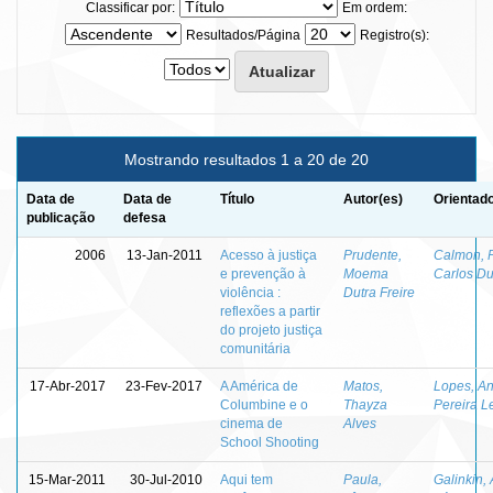
Classificar por:
Em ordem:
Resultados/Página
Registro(s):
Mostrando resultados 1 a 20 de 20
Data de
Data de
Título
Autor(es)
Orientado
publicação
defesa
2006
13-Jan-2011
Acesso à justiça
Prudente,
Calmon, 
e prevenção à
Moema
Carlos Du
violência :
Dutra Freire
reflexões a partir
do projeto justiça
comunitária
17-Abr-2017
23-Fev-2017
A América de
Matos,
Lopes, A
Columbine e o
Thayza
Pereira 
cinema de
Alves
School Shooting
15-Mar-2011
30-Jul-2010
Aqui tem
Paula,
Galinkin,