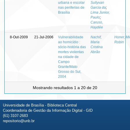
urbana e escolar
Sullyvan
nas periferias de
Garcia da
;
Brasília
Lima Junior,
Paulo
;
Caruso,
Haydée
8-Out-2009
21-Jul-2006
Vulnerabilidade
Nachif,
Honer, Mi
ao homicídio :
Maria
Robin
sócio-história das
Cristina
mortes violentas
Abrão
na cidade de
Campo
Grante/Mato
Grosso do Sul,
2004
Mostrando resultados 1 a 20 de 20
Universidade de Brasília - Biblioteca Central
Coordenadoria de Gestão da Informação Digital - GID
(61) 3107-2683
repositorio@unb.br