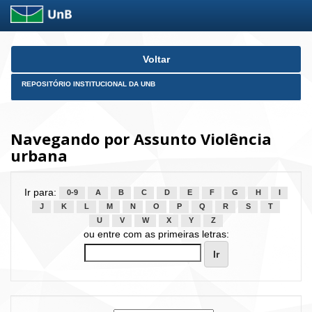
Skip
Voltar
navigation
REPOSITÓRIO INSTITUCIONAL DA UNB
Navegando por Assunto Violência
urbana
Ir para:
0-9
A
B
C
D
E
F
G
H
I
J
K
L
M
N
O
P
Q
R
S
T
U
V
W
X
Y
Z
ou entre com as primeiras letras: