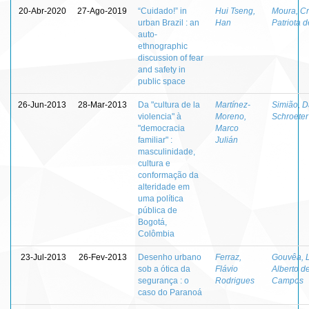
20-Abr-2020
27-Ago-2019
“Cuidado!” in
Hui Tseng,
Moura, Cr
urban Brazil : an
Han
Patriota d
auto-
ethnographic
discussion of fear
and safety in
public space
26-Jun-2013
28-Mar-2013
Da "cultura de la
Martínez-
Simião, D
violencia" à
Moreno,
Schroeter
"democracia
Marco
familiar" :
Julián
masculinidade,
cultura e
conformação da
alteridade em
uma política
pública de
Bogotá,
Colômbia
23-Jul-2013
26-Fev-2013
Desenho urbano
Ferraz,
Gouvêa, L
sob a ótica da
Flávio
Alberto d
segurança : o
Rodrigues
Campos
caso do Paranoá