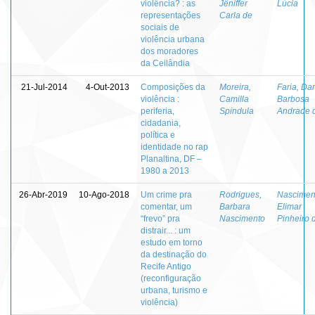
violência? : as
Jêniffer
Lúcia
representações
Carla de
sociais de
violência urbana
dos moradores
da Ceilândia
21-Jul-2014
4-Out-2013
Composições da
Moreira,
Faria, Dan
violência :
Camilla
Barbosa
periferia,
Spindula
Andrade 
cidadania,
política e
identidade no rap
Planaltina, DF –
1980 a 2013
26-Abr-2019
10-Ago-2018
Um crime pra
Rodrigues,
Nascimen
comentar, um
Barbara
Elimar
“frevo” pra
Nascimento
Pinheiro 
distrair... : um
estudo em torno
da destinação do
Recife Antigo
(reconfiguração
urbana, turismo e
violência)