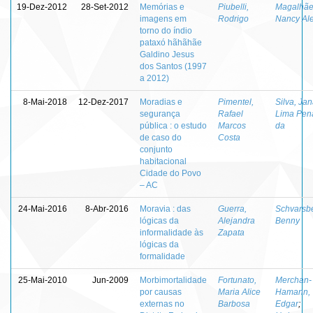
19-Dez-2012
28-Set-2012
Memórias e
Piubelli,
Magalhãe
imagens em
Rodrigo
Nancy Ale
torno do índio
pataxó hãhãhãe
Galdino Jesus
dos Santos (1997
a 2012)
8-Mai-2018
12-Dez-2017
Moradias e
Pimentel,
Silva, Ja
segurança
Rafael
Lima Pen
pública : o estudo
Marcos
da
de caso do
Costa
conjunto
habitacional
Cidade do Povo
– AC
24-Mai-2016
8-Abr-2016
Moravia : das
Guerra,
Schvarsbe
lógicas da
Alejandra
Benny
informalidade às
Zapata
lógicas da
formalidade
25-Mai-2010
Jun-2009
Morbimortalidade
Fortunato,
Merchan-
por causas
Maria Alice
Hamann,
externas no
Barbosa
Edgar
;