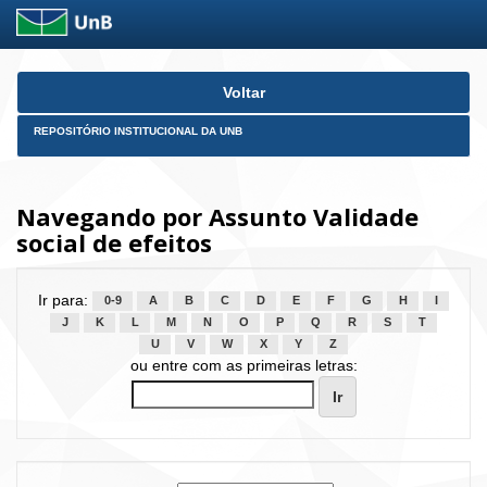
Skip
Voltar
navigation
REPOSITÓRIO INSTITUCIONAL DA UNB
Navegando por Assunto Validade
social de efeitos
Ir para:
0-9
A
B
C
D
E
F
G
H
I
J
K
L
M
N
O
P
Q
R
S
T
U
V
W
X
Y
Z
ou entre com as primeiras letras: