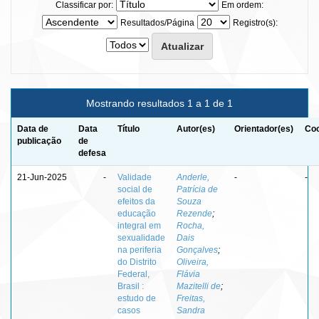
Classificar por:
Em ordem:
Resultados/Página
Registro(s):
Mostrando resultados 1 a 1 de 1
Data de
Data
Título
Autor(es)
Orientador(es)
Coo
publicação
de
defesa
21-Jun-2025
-
Validade
Anderle,
-
-
social de
Patrícia de
efeitos da
Souza
educação
Rezende
;
integral em
Rocha,
sexualidade
Dais
na periferia
Gonçalves
;
do Distrito
Oliveira,
Federal,
Flávia
Brasil :
Mazitelli de
;
estudo de
Freitas,
casos
Sandra