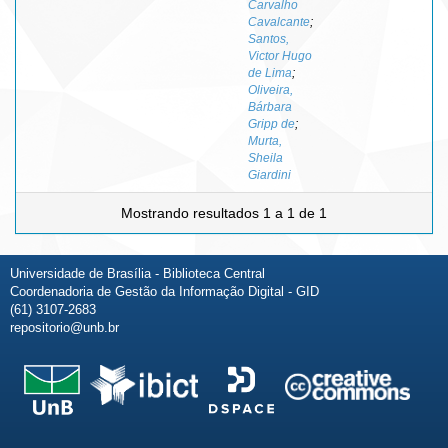
Carvalho
Cavalcante
;
Santos,
Victor Hugo
de Lima
;
Oliveira,
Bárbara
Gripp de
;
Murta,
Sheila
Giardini
Mostrando resultados 1 a 1 de 1
Universidade de Brasília - Biblioteca Central
Coordenadoria de Gestão da Informação Digital - GID
(61) 3107-2683
repositorio@unb.br