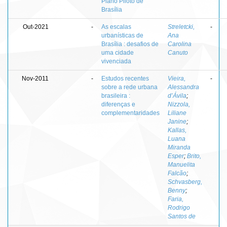
Plano Piloto de
Brasília
Out-2021
-
As escalas
Streletcki,
-
urbanísticas de
Ana
Brasília : desafios de
Carolina
uma cidade
Canuto
vivenciada
Nov-2011
-
Estudos recentes
Vieira,
-
sobre a rede urbana
Alessandra
brasileira :
d’Ávila
;
diferenças e
Nizzola,
complementaridades
Liliane
Janine
;
Kallas,
Luana
Miranda
Esper
;
Brito,
Manuelita
Falcão
;
Schvasberg,
Benny
;
Faria,
Rodrigo
Santos de