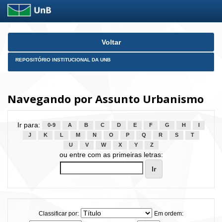
Skip
Voltar
navigation
REPOSITÓRIO INSTITUCIONAL DA UNB
Navegando por Assunto Urbanismo
Ir para:
0-9
A
B
C
D
E
F
G
H
I
J
K
L
M
N
O
P
Q
R
S
T
U
V
W
X
Y
Z
ou entre com as primeiras letras:
Classificar por:
Em ordem: