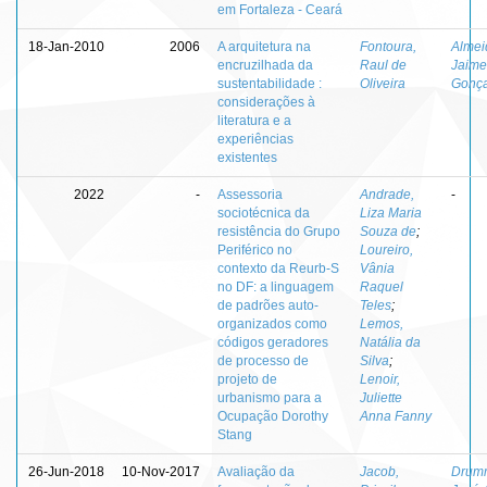
em Fortaleza - Ceará
18-Jan-2010
2006
A arquitetura na
Fontoura,
Almei
encruzilhada da
Raul de
Jaime
sustentabilidade :
Oliveira
Gonça
considerações à
literatura e a
experiências
existentes
2022
-
Assessoria
Andrade,
-
sociotécnica da
Liza Maria
resistência do Grupo
Souza de
;
Periférico no
Loureiro,
contexto da Reurb-S
Vânia
no DF: a linguagem
Raquel
de padrões auto-
Teles
;
organizados como
Lemos,
códigos geradores
Natália da
de processo de
Silva
;
projeto de
Lenoir,
urbanismo para a
Juliette
Ocupação Dorothy
Anna Fanny
Stang
26-Jun-2018
10-Nov-2017
Avaliação da
Jacob,
Drum