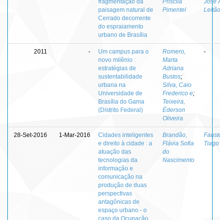
fragmentação da
Priscila
José 
paisagem natural de
Pimentel
Leitã
Cerrado decorrente
do espraiamento
urbano de Brasília
2011
-
Um campus para o
Romero,
-
novo milênio :
Marta
estratégias de
Adriana
sustentabilidade
Bustos
;
urbana na
Silva, Caio
Universidade de
Frederico e
;
Brasília do Gama
Teixeira,
(Distrito Federal)
Éderson
Oliveira
28-Set-2016
1-Mar-2016
Cidades inteligentes
Brandão,
Faust
e direito à cidade : a
Flávia Sofia
Tiago
atuação das
do
tecnologias da
Nascimento
informação e
comunicação na
produção de duas
perspectivas
antagônicas de
espaço urbano - o
caso da Ocupação