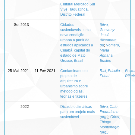
Cultural Mercado Sul
Vive, Taguatinga,
Distrito Federal
Set-2013
-
Cidades
Silva,
-
sustentáveis : uma
Geovany
nova condição
Jessé
urbana a partir de
Alexandre
estudos aplicados a
da
;
Romero,
Cuiabá, capital do
Marta
estado de Mato
Adriana
Grosso, Brasil
Bustos
25-Mai-2021
11-Fev-2021
Contaminando o
Risi, Priscila
Peixo
projeto de
Erthal
Ribei
arquitetura e
urbanismo sobre
metodologias,
teorias e fazeres
2022
-
Dicas bioclimáticas
Silva, Caio
-
para um projeto mais
Frederico e
sustentável
(org.)
;
Góes,
Thiago
Montenegro
(org.)