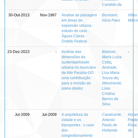
Candido da
30-Out-2013
Nov-1987
Analise de paisagem
Bormann,
Villas
em áreas de
Nícia Paes
Márci
expansão urbana :
estudo de caso :
Águas Claras -
Distrito Federal
23-Dez-2023
-
Análise das
Bisinoto,
-
dimensões da
Maria Luíza
sustentabilidade
Cotta
;
urbana no município
Andrade,
de Alto Paraíso-GO :
Liza Maria
uma contribuição
Souza de
;
para a revisão do
Wiesinieski,
plano diretor
Lívia
Cristina
Barros da
Silva
Jul-2009
Jul-2009
A arquitetura da
Cavalcante,
Holan
cidade e os
Antonio
Frede
transportes : o caso
Paulo de
Rosa 
dos
Hollanda
de
congestionamento