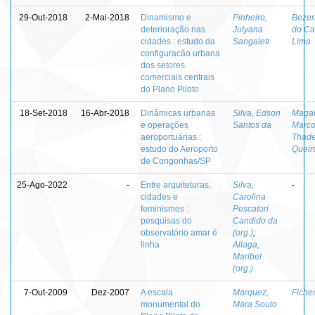
29-Out-2018
2-Mai-2018
Dinamismo e
Pinheiro,
Bezer
deterioração nas
Julyana
do Ca
cidades : estudo da
Sangaleti
Lima
configuracão urbana
dos setores
comerciais centrais
do Plano Piloto
18-Set-2018
16-Abr-2018
Dinâmicas urbanas
Silva, Edson
Magal
e operações
Santos da
Marc
aeroportuárias :
Thad
estudo do Aeroporto
Queir
de Congonhas/SP
25-Ago-2022
-
Entre arquiteturas,
Silva,
-
cidades e
Carolina
feminismos :
Pescatori
pesquisas do
Candido da
observatório amar é
(org.)
;
linha
Aliaga,
Maribel
(org.)
7-Out-2009
Dez-2007
A escala
Marquez,
Ficher
monumental do
Mara Souto