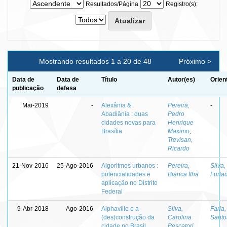
Resultados/Página
Registro(s):
Mostrando resultados 1 a 20 de 48
Próximo >
Data de
Data de
Título
Autor(es)
Orien
publicação
defesa
Mai-2019
-
Alexânia &
Pereira,
-
Abadiânia : duas
Pedro
cidades novas para
Henrique
Brasília
Maximo
;
Trevisan,
Ricardo
21-Nov-2016
25-Ago-2016
Algoritmos urbanos :
Pereira,
Silva
potencialidades e
Bianca Ilha
Furta
aplicação no Distrito
Federal
9-Abr-2018
Ago-2016
Alphaville e a
Silva,
Faria
(des)construção da
Carolina
Santo
cidade no Brasil
Pescatori