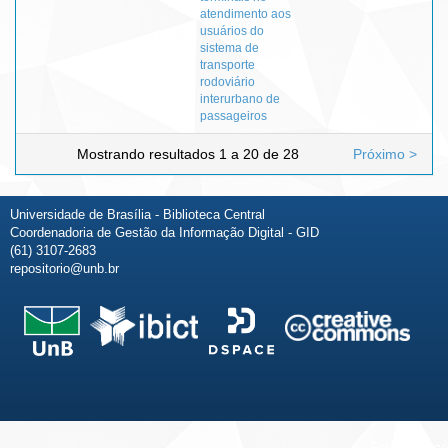
atendimento aos
usuários do
sistema de
transporte
rodoviário
interurbano de
passageiros
Mostrando resultados 1 a 20 de 28
Próximo >
Universidade de Brasília - Biblioteca Central
Coordenadoria de Gestão da Informação Digital - GID
(61) 3107-2683
repositorio@unb.br
Fale conosco