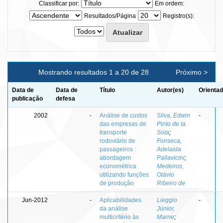
Classificar por:
Em ordem:
Resultados/Página
Registro(s):
Mostrando resultados 1 a 20 de 28
Próximo >
Data de
Data de
Título
Autor(es)
Orientad
publicação
defesa
2002
-
Análise de custos
Silva, Edwin
-
das empresas de
Pinto de la
transporte
Sota
;
rodoviário de
Fonseca,
passageiros :
Adelaida
abordagem
Pallavicini
;
econométrica
Medeiros,
utilizando funções
Otávio
de produção
Ribeiro de
Jun-2012
-
Aplicabilidades
Lieggio
-
da análise
Júnior,
multicritério às
Marne
;