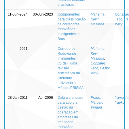
brasileiras
11-Jun-2024
30-Jun-2023
Componentes
Mahema,
Gonzale
para classificação
Kevin
Taco, Pa
de corredores
Masinda
Willy
rodoviários
inteligentes no
Brasil
2021
-
Corredores
Mahema,
-
Rodoviários
Kevin
Inteligentes
Masinda
;
(CRIs) : uma
Gonzales
revisão
Taco, Pastor
sistemática da
Willy
lliteratura
utilizando o
Método PRISMA
28-Jan-2011
Abr-2006
Data warehouse
Prado,
Yamashit
para apoio à
Marcelo
Yaeko
gestão da
Vinaud
operação em
empresas do
transporte
rodoviário