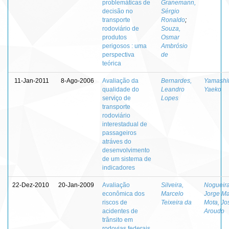
problemáticas de
Granemann,
decisão no
Sérgio
transporte
Ronaldo
;
rodoviário de
Souza,
produtos
Osmar
perigosos : uma
Ambrósio
perspectiva
de
teórica
11-Jan-2011
8-Ago-2006
Avaliação da
Bernardes,
Yamashit
qualidade do
Leandro
Yaeko
serviço de
Lopes
transporte
rodoviário
interestadual de
passageiros
atráves do
desenvolvimento
de um sistema de
indicadores
22-Dez-2010
20-Jan-2009
Avaliação
Silveira,
Nogueira
econômica dos
Marcelo
Jorge Ma
riscos de
Teixeira da
Mota, Jo
acidentes de
Aroudo
trânsito em
rodovias federais