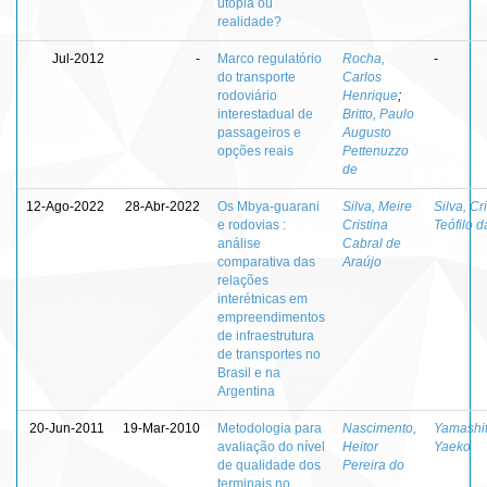
utopia ou
realidade?
Jul-2012
-
Marco regulatório
Rocha,
-
do transporte
Carlos
rodoviário
Henrique
;
interestadual de
Britto, Paulo
passageiros e
Augusto
opções reais
Pettenuzzo
de
12-Ago-2022
28-Abr-2022
Os Mbya-guarani
Silva, Meire
Silva, Cr
e rodovias :
Cristina
Teófilo d
análise
Cabral de
comparativa das
Araújo
relações
interétnicas em
empreendimentos
de infraestrutura
de transportes no
Brasil e na
Argentina
20-Jun-2011
19-Mar-2010
Metodologia para
Nascimento,
Yamashit
avaliação do nível
Heitor
Yaeko
de qualidade dos
Pereira do
terminais no