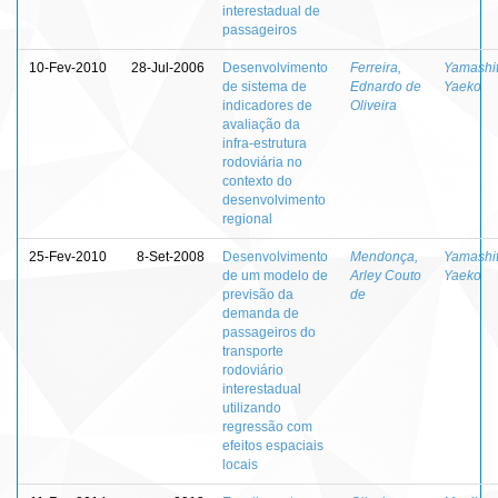
interestadual de
passageiros
10-Fev-2010
28-Jul-2006
Desenvolvimento
Ferreira,
Yamashit
de sistema de
Ednardo de
Yaeko
indicadores de
Oliveira
avaliação da
infra-estrutura
rodoviária no
contexto do
desenvolvimento
regional
25-Fev-2010
8-Set-2008
Desenvolvimento
Mendonça,
Yamashit
de um modelo de
Arley Couto
Yaeko
previsão da
de
demanda de
passageiros do
transporte
rodoviário
interestadual
utilizando
regressão com
efeitos espaciais
locais