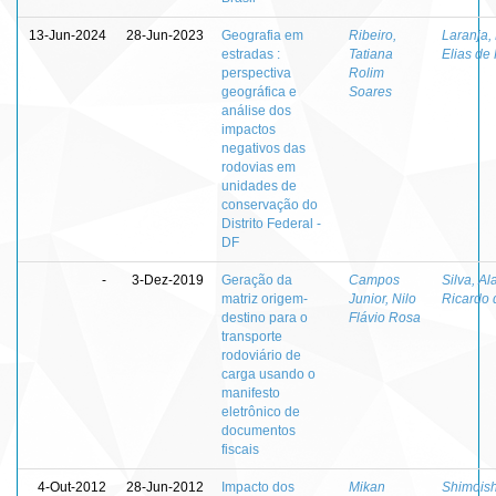
13-Jun-2024
28-Jun-2023
Geografia em
Ribeiro,
Laranja,
estradas :
Tatiana
Elias de
perspectiva
Rolim
geográfica e
Soares
análise dos
impactos
negativos das
rodovias em
unidades de
conservação do
Distrito Federal -
DF
-
3-Dez-2019
Geração da
Campos
Silva, Al
matriz origem-
Junior, Nilo
Ricardo 
destino para o
Flávio Rosa
transporte
rodoviário de
carga usando o
manifesto
eletrônico de
documentos
fiscais
4-Out-2012
28-Jun-2012
Impacto dos
Mikan
Shimoish