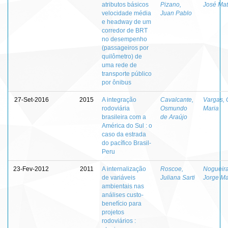
atributos básicos
Pizano,
José Ma
velocidade média
Juan Pablo
e headway de um
corredor de BRT
no desempenho
(passageiros por
quilômetro) de
uma rede de
transporte público
por ônibus
27-Set-2016
2015
A integração
Cavalcante,
Vargas, 
rodoviária
Osmundo
Maria
brasileira com a
de Araújo
América do Sul : o
caso da estrada
do pacífico Brasil-
Peru
23-Fev-2012
2011
A internalização
Roscoe,
Nogueira
de variáveis
Juliana Sarti
Jorge Ma
ambientais nas
análises custo-
benefício para
projetos
rodoviários :