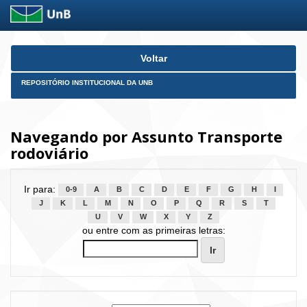
Skip
Voltar
navigation
REPOSITÓRIO INSTITUCIONAL DA UNB
Navegando por Assunto Transporte
rodoviário
Ir para:
0-9
A
B
C
D
E
F
G
H
I
J
K
L
M
N
O
P
Q
R
S
T
U
V
W
X
Y
Z
ou entre com as primeiras letras: