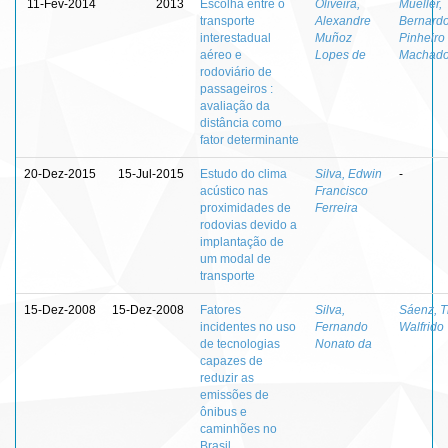
11-Fev-2014
2013
Escolha entre o
Oliveira,
Mueller,
transporte
Alexandre
Bernard
interestadual
Muñoz
Pinheiro
aéreo e
Lopes de
Machad
rodoviário de
passageiros :
avaliação da
distância como
fator determinante
20-Dez-2015
15-Jul-2015
Estudo do clima
Silva, Edwin
-
acústico nas
Francisco
proximidades de
Ferreira
rodovias devido a
implantação de
um modal de
transporte
15-Dez-2008
15-Dez-2008
Fatores
Silva,
Sáenz, T
incidentes no uso
Fernando
Walfrido
de tecnologias
Nonato da
capazes de
reduzir as
emissões de
ônibus e
caminhões no
Brasil