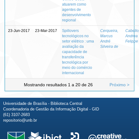
atuarem como
agentes de
desenvolvimento
regional
23-Jun-2017
23-Mar-2017
Spillovers
Cerqueira,
Cabello
tecnológicos no
Marcus
Andrea
setor elétrico : uma
André
Felippe
avaliação da
Silveira de
capacidade de
transferência
tecnológica por
meio do comércio
internacional
Mostrando resultados 1 a 20 de 26
Próximo >
Universidade de Brasília - Biblioteca Central
Coordenadoria de Gestão da Informação Digital - GID
(61) 3107-2683
repositorio@unb.br