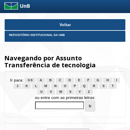
Skip
Voltar
navigation
REPOSITÓRIO INSTITUCIONAL DA UNB
Navegando por Assunto
Transferência de tecnologia
Ir para:
0-9
A
B
C
D
E
F
G
H
I
J
K
L
M
N
O
P
Q
R
S
T
U
V
W
X
Y
Z
ou entre com as primeiras letras: