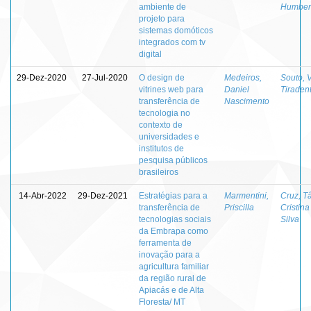
ambiente de
Humber
projeto para
sistemas domóticos
integrados com tv
digital
29-Dez-2020
27-Jul-2020
O design de
Medeiros,
Souto, V
vitrines web para
Daniel
Tiraden
transferência de
Nascimento
tecnologia no
contexto de
universidades e
institutos de
pesquisa públicos
brasileiros
14-Abr-2022
29-Dez-2021
Estratégias para a
Marmentini,
Cruz, T
transferência de
Priscilla
Cristina
tecnologias sociais
Silva
da Embrapa como
ferramenta de
inovação para a
agricultura familiar
da região rural de
Apiacás e de Alta
Floresta/ MT