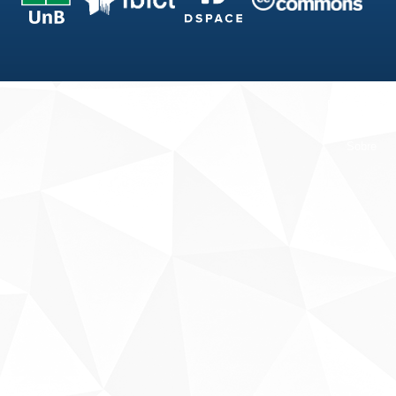
Fale conosco
Sobre