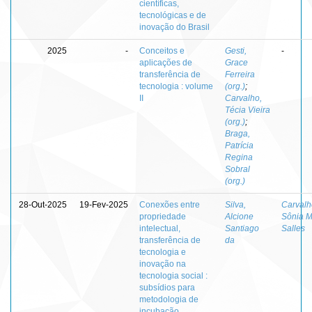
científicas,
tecnológicas e de
inovação do Brasil
2025
-
Conceitos e
Gesti,
-
aplicações de
Grace
transferência de
Ferreira
tecnologia : volume
(org.)
;
II
Carvalho,
Técia Vieira
(org.)
;
Braga,
Patrícia
Regina
Sobral
(org.)
28-Out-2025
19-Fev-2025
Conexões entre
Silva,
Carvalh
propriedade
Alcione
Sônia M
intelectual,
Santiago
Salles
transferência de
da
tecnologia e
inovação na
tecnologia social :
subsídios para
metodologia de
incubação