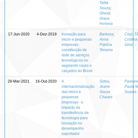
Talita
Souza
;
Ghesti,
Grace
Ferreira
17-Jun-2020
4-Dez-2019
Inovação para
Barbosa,
Cruz, T
micro e pequenas
Anna
Cristina
empresas :
Patrícia
Silva
constituição de
Teixeira
rede de serviços
tecnológicos no
segmento couro e
calçados do Brasil
28-Mar-2021
16-Out-2020
A
Sidou,
Passane
internacionalização
Jeane
Paula M
das micro e
Souza
Soares
pequenas
Chaves
empresas : o
impacto da
transferência de
tecnologia para
inovação no
desempenho
exportador