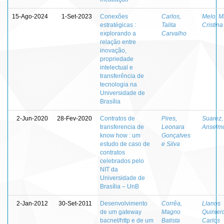
15-Ago-2024
1-Set-2023
Conexões
Carlos,
Melo, M
estratégicas :
Talita
Cristina
explorando a
Carvalho
relação entre
inovação,
propriedade
intelectual e
transferência de
tecnologia na
Universidade de
Brasília
2-Jun-2020
28-Fev-2020
Contratos de
Pires,
Suarez,
transferencia de
Leonara
Anselmo
know how : um
Gonçalves
estudo de caso de
e Silva
contratos
celebrados pelo
NIT da
Universidade de
Brasília – UnB
2-Jan-2012
30-Set-2011
Desenvolvimento
Corrêa,
Llanos
de um gateway
Magno
Quinter
bacnet/http e de um
Batista
Carlos