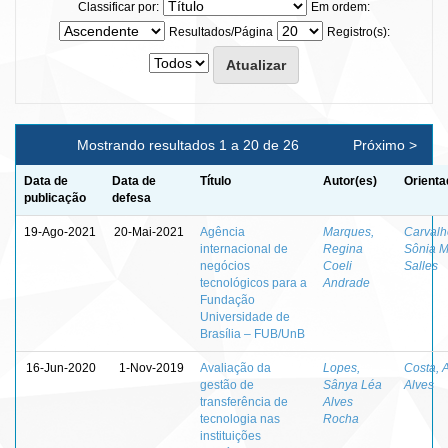
Classificar por:
Em ordem:
Resultados/Página
Registro(s):
Mostrando resultados 1 a 20 de 26
Próximo >
Data de
Data de
Título
Autor(es)
Orienta
publicação
defesa
19-Ago-2021
20-Mai-2021
Agência
Marques,
Carvalh
internacional de
Regina
Sônia M
negócios
Coeli
Salles
tecnológicos para a
Andrade
Fundação
Universidade de
Brasília – FUB/UnB
16-Jun-2020
1-Nov-2019
Avaliação da
Lopes,
Costa, 
gestão de
Sânya Léa
Alves
transferência de
Alves
tecnologia nas
Rocha
instituições