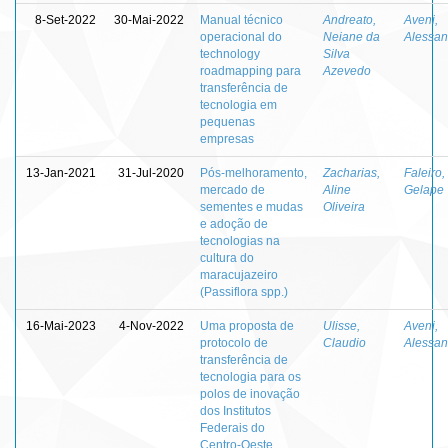
8-Set-2022
30-Mai-2022
Manual técnico
Andreato,
Aveni,
operacional do
Neiane da
Alessan
technology
Silva
roadmapping para
Azevedo
transferência de
tecnologia em
pequenas
empresas
13-Jan-2021
31-Jul-2020
Pós-melhoramento,
Zacharias,
Faleiro,
mercado de
Aline
Gelape
sementes e mudas
Oliveira
e adoção de
tecnologias na
cultura do
maracujazeiro
(Passiflora spp.)
16-Mai-2023
4-Nov-2022
Uma proposta de
Ulisse,
Aveni,
protocolo de
Claudio
Alessan
transferência de
tecnologia para os
polos de inovação
dos Institutos
Federais do
Centro-Oeste