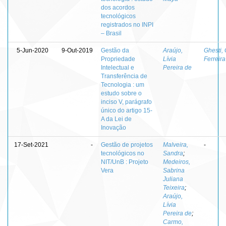
dos acordos
tecnológicos
registrados no INPI
– Brasil
5-Jun-2020
9-Out-2019
Gestão da
Araújo,
Ghesti,
Propriedade
Lívia
Ferreira
Intelectual e
Pereira de
Transferência de
Tecnologia : um
estudo sobre o
inciso V, parágrafo
único do artigo 15-
A da Lei de
Inovação
17-Set-2021
-
Gestão de projetos
Malveira,
-
tecnológicos no
Sandra
;
NIT/UnB : Projeto
Medeiros,
Vera
Sabrina
Juliana
Teixeira
;
Araújo,
Lívia
Pereira de
;
Carmo,