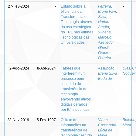
27-Fev-2024
-
Estudo sobre a
Ferreira,
-
eficiência da
Bruno Favi
;
Transferência de
Silva,
Tecnologia através
Harian
do uso estratégico
Araújo
;
do TRL nas Vitrines
Vilhena,
Tecnológicas das
Marcelo
Universidades
Azevedo
;
Ghesti,
Grace
Ferreira
2-Ago-2024
8-Abr-2024
Fatores que
Assunção,
Dias, C
interferem num
Breno Silva
Noguei
processo bem-
Beda de
sucedido de
transferência de
tecnologia
envolvendo ativos
digitais gerados
por ICTs públicas
28-Nov-2019
5-Fev-1997
O fluxo de
Viana,
Botelho
Informações na
Cassandra
Mara
transferência de
Lúcia de
tecnologia : estudo
Maya