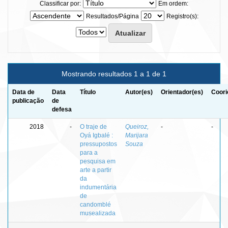
Classificar por:
Em ordem:
Resultados/Página
Registro(s):
Mostrando resultados 1 a 1 de 1
Data de
Data
Título
Autor(es)
Orientador(es)
Coori
publicação
de
defesa
2018
-
O traje de
Queiroz,
-
-
Oyá Igbalé :
Marijara
pressupostos
Souza
para a
pesquisa em
arte a partir
da
indumentária
de
candomblé
musealizada