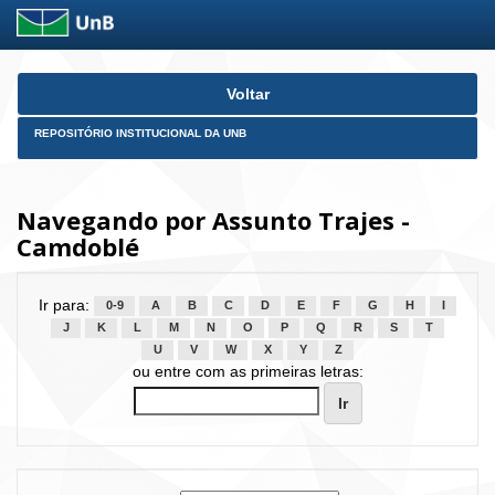
Skip
Voltar
navigation
REPOSITÓRIO INSTITUCIONAL DA UNB
Navegando por Assunto Trajes -
Camdoblé
Ir para:
0-9
A
B
C
D
E
F
G
H
I
J
K
L
M
N
O
P
Q
R
S
T
U
V
W
X
Y
Z
ou entre com as primeiras letras: