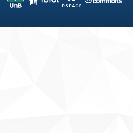
Fale conosco
Sobre