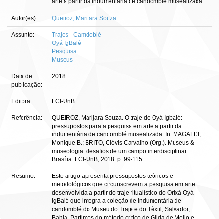
arte a partir da indumentária de candomblé musealizada
Autor(es):
Queiroz, Marijara Souza
Assunto:
Trajes - Camdoblé
Oyá IgBalé
Pesquisa
Museus
Data de
2018
publicação:
Editora:
FCI-UnB
Referência:
QUEIROZ, Marijara Souza. O traje de Oyá Igbalé:
pressupostos para a pesquisa em arte a partir da
indumentária de candomblé musealizada. In: MAGALDI,
Monique B.; BRITO, Clóvis Carvalho (Org.). Museus &
museologia: desafios de um campo interdisciplinar.
Brasília: FCI-UnB, 2018. p. 99-115.
Resumo:
Este artigo apresenta pressupostos teóricos e
metodológicos que circunscrevem a pesquisa em arte
desenvolvida a partir do traje ritualístico do Orixá Oyá
IgBalé que integra a coleção de indumentária de
candomblé do Museu do Traje e do Têxtil, Salvador,
Bahia. Partimos do método crítico de Gilda de Mello e