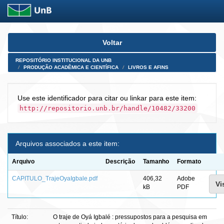
Skip
Voltar
navigation
REPOSITÓRIO INSTITUCIONAL DA UNB
PRODUÇÃO ACADÊMICA E CIENTÍFICA
LIVROS E AFINS
Use este identificador para citar ou linkar para este item:
http://repositorio.unb.br/handle/10482/33200
Arquivos associados a este item:
Arquivo
Descrição
Tamanho
Formato
CAPITULO_TrajeOyaIgbale.pdf
406,32
Adobe
Vi
kB
PDF
Título:
O traje de Oyá Igbalé : pressupostos para a pesquisa em