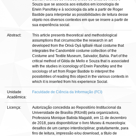
Souza que se associa aos estudos em iconologia de
Erwin Panofsky e à sociologia da arte a partir de Roger
Bastide para interpretar as possibilidades de leitura desse
objeto nos diversos contextos em que se insere a partir de
sua experiência social.
Abstract:
This article presents theoretical and methodological
assumptions that circumscribe the research in art
developed from the Orixá Oyá IgBalé ritual costume that
integrates the Candomblé costume collection of the
Costume and Textile Museum, Salvador, Bahia. Part of the
critical method of Gilda de Mello e Souza that is associated
with the studies in iconology of Erwin Panofsky and the
sociology of art from Roger Bastide to interpret the
possibilities of reading this object in the various contexts in
which it is inserted from his experience Social.
Unidade
Faculdade de Ciência da Informação (FCI)
Acadêmica:
Licença:
Autorização concedida ao Repositório Institucional da
Universidade de Brasília (RIUnB) pela organizadora,
Professora Monique Batista Magaldi, em 11 de dezembro
de 2018, para disponibilizar o livro Museu & museologia:
desafios de um campo interdisciplinar, gratuitamente, para
fins de leitura, impressão e/ou download, a título de