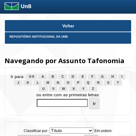
Skip
Voltar
navigation
REPOSITÓRIO INSTITUCIONAL DA UNB
Navegando por Assunto Tafonomia
Ir para:
0-9
A
B
C
D
E
F
G
H
I
J
K
L
M
N
O
P
Q
R
S
T
U
V
W
X
Y
Z
ou entre com as primeiras letras:
Classificar por:
Em ordem: