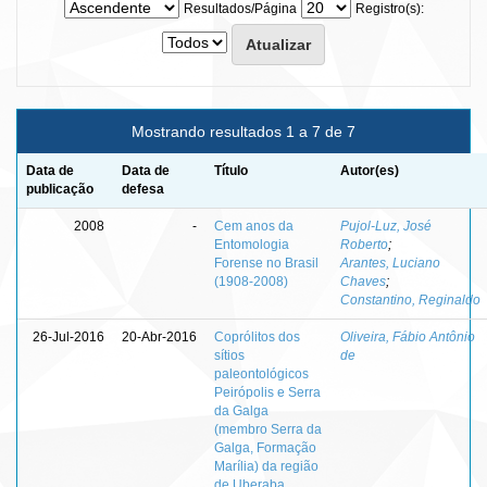
Resultados/Página
Registro(s):
Mostrando resultados 1 a 7 de 7
Data de
Data de
Título
Autor(es)
publicação
defesa
2008
-
Cem anos da
Pujol-Luz, José
Entomologia
Roberto
;
Forense no Brasil
Arantes, Luciano
(1908-2008)
Chaves
;
Constantino, Reginaldo
26-Jul-2016
20-Abr-2016
Coprólitos dos
Oliveira, Fábio Antônio
sítios
de
paleontológicos
Peirópolis e Serra
da Galga
(membro Serra da
Galga, Formação
Marília) da região
de Uberaba,