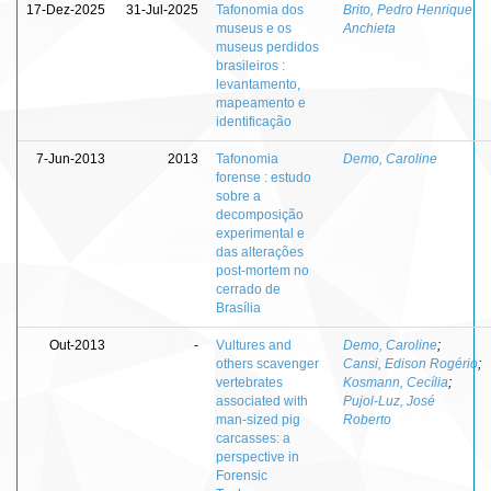
17-Dez-2025
31-Jul-2025
Tafonomia dos
Brito, Pedro Henrique
museus e os
Anchieta
museus perdidos
brasileiros :
levantamento,
mapeamento e
identificação
7-Jun-2013
2013
Tafonomia
Demo, Caroline
forense : estudo
sobre a
decomposição
experimental e
das alterações
post-mortem no
cerrado de
Brasília
Out-2013
-
Vultures and
Demo, Caroline
;
others scavenger
Cansi, Edison Rogério
;
vertebrates
Kosmann, Cecília
;
associated with
Pujol-Luz, José
man-sized pig
Roberto
carcasses: a
perspective in
Forensic