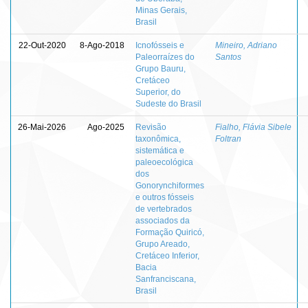
Minas Gerais,
Brasil
22-Out-2020
8-Ago-2018
Icnofósseis e
Mineiro, Adriano
Paleorraízes do
Santos
Grupo Bauru,
Cretáceo
Superior, do
Sudeste do Brasil
26-Mai-2026
Ago-2025
Revisão
Fialho, Flávia Sibele
taxonômica,
Foltran
sistemática e
paleoecológica
dos
Gonorynchiformes
e outros fósseis
de vertebrados
associados da
Formação Quiricó,
Grupo Areado,
Cretáceo Inferior,
Bacia
Sanfranciscana,
Brasil