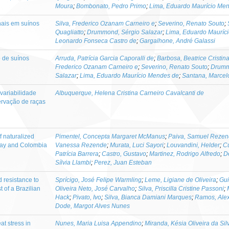
Moura
;
Bombonato, Pedro Primo
;
Lima, Eduardo Maurício Me
nais em suínos
Silva, Frederico Ozanam Carneiro e
;
Severino, Renato Souto
;
Quagliatto
;
Drummond, Sérgio Salazar
;
Lima, Eduardo Mauríc
Leonardo Fonseca Castro de
;
Gargalhone, André Galassi
o de suínos
Arruda, Patrícia Garcia Caporalli de
;
Barbosa, Beatrice Cristin
Frederico Ozanam Carneiro e
;
Severino, Renato Souto
;
Drumm
Salazar
;
Lima, Eduardo Maurício Mendes de
;
Santana, Marcelo
variabilidade
Albuquerque, Helena Cristina Carneiro Cavalcanti de
ervação de raças
f naturalized
Pimentel, Concepta Margaret McManus
;
Paiva, Samuel Reze
uay and Colombia
Vanessa Rezende
;
Murata, Luci Sayori
;
Louvandini, Helder
;
Cu
Patrícia Barrera
;
Castro, Gustavo
;
Martinez, Rodrigo Alfredo
;
D
Sílvia Llambi
;
Perez, Juan Esteban
 resistance to
Sprícigo, José Felipe Warmling
;
Leme, Ligiane de Oliveira
;
Gui
st of a Brazilian
Oliveira Neto, José Carvalho
;
Silva, Priscilla Cristine Passoni
;
Hack
;
Pivato, Ivo
;
Silva, Bianca Damiani Marques
;
Ramos, Alex
Dode, Margot Alves Nunes
at stress in
Nunes, Maria Luisa Appendino
;
Miranda, Késia Oliveira da Sil