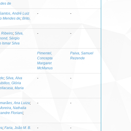
ndes de
Santos, André Luiz
-
-
io Mendes de
;
Brito,
a Ribeiro
;
Silva,
-
-
ond, Sérgio
 Ismar Silva
Pimentel,
Paiva, Samuel
Concepta
Rezende
Margaret
McManus
nde
;
Silva, Alva
-
-
billos, Glória
ellacasa, Maria
marães, Ana Luiza
;
-
-
Moreira, Nathalia
andre Floriani
;
va
;
Faria, João M. B.
-
-