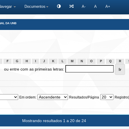
Navegar
Documentos
A-
A
A+
NAL DA UNB
F
G
H
I
J
K
L
M
N
O
P
Q
R
ou entre com as primeiras letras:
Em ordem:
Resultados/Página
Registro(
Mostrando resultados 1 a 20 de 24