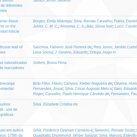
e suínos
Santos Junior, Gilberto
 de diferentes
ntes
rian tissue :
Borges, Emily Nóbrega
;
Silva, Renata Carvalho
;
Futino, Danie
ants on the
Junior, C. M. C.
;
Amorima, C. A.
;
Báo, Sônia Nair
;
Lucci, Carol
tral follicle
licular wall of
Sant'Ana, Fabiano José Ferreira de
;
Reis Junior, Janildo Ludol
sows
Lima Sousa
;
J. Gimeno, Eduardo
;
Ortega, Hugo H.
as naturalizadas
Sollero, Bruna Pena
 de marcadores
obrecarga
Brito Filho, Flávio
;
Campos, Kleber Nogueira de
;
Oliveira, Hum
erimental
Fernandes, Josué
;
Silva, César Augusto Melo e
;
Gaio, Eduard
Roger
;
Carvalho, Paulo Henrique Cândido de
;
Fernandes, Pa
suínos
Silva, Elizabete Cristina da
il : uso de
gráficas
nais em suínos
Silva, Frederico Ozanam Carneiro e
;
Severino, Renato Souto
;
aeus, 1758) da
Quagliatto
;
Drummond, Sérgio Salazar
;
Silva, Marcos
;
Estevão