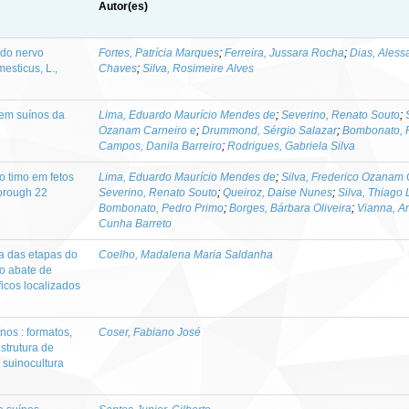
Autor(es)
 do nervo
Fortes, Patrícia Marques
;
Ferreira, Jussara Rocha
;
Dias, Aless
esticus, L.,
Chaves
;
Silva, Rosimeire Alves
 em suínos da
Lima, Eduardo Maurício Mendes de
;
Severino, Renato Souto
;
Ozanam Carneiro e
;
Drummond, Sérgio Salazar
;
Bombonato, 
Campos, Danila Barreiro
;
Rodrigues, Gabriela Silva
do timo em fetos
Lima, Eduardo Maurício Mendes de
;
Silva, Frederico Ozanam 
orough 22
Severino, Renato Souto
;
Queiroz, Daise Nunes
;
Silva, Thiago
Bombonato, Pedro Primo
;
Borges, Bárbara Oliveira
;
Vianna, A
Cunha Barreto
a das etapas do
Coelho, Madalena Maria Saldanha
o abate de
ficos localizados
nos : formatos,
Coser, Fabiano José
strutura de
suinocultura