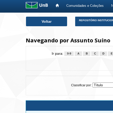
Comunidades e Coleções
Skip
REPOSITÓRIO INSTITUCIO
Voltar
navigation
Navegando por Assunto Suíno
Ir para:
0-9
A
B
C
D
E
Classificar por: