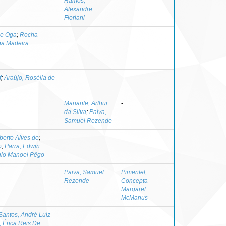
Ramos,
-
Alexandre
Floriani
le Oga
;
Rocha-
-
-
ina Madeira
f
;
Araújo, Rosélia de
-
-
Mariante, Arthur
-
da Silva
;
Paiva,
Samuel Rezende
berto Alves de
;
-
-
o
;
Parra, Edwin
ulo Manoel Pêgo
Paiva, Samuel
Pimentel,
Rezende
Concepta
Margaret
McManus
Santos, André Luiz
-
-
, Érica Reis De