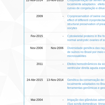
12-Nov-2014
20-Nov-2013
Criopreservação de sêmen d
localmente adaptados : efeito
curvas de congelação e dilue
2009
-
Cryopreservation of swine ova
effect of different cryoprotect
structural preservation of prean
oocytes
Fev-2015
-
Cytoskeletal proteins in the fol
normal andcystic ovaries of 
Nov-2006
Nov-2006
Diversidade genética das raç
de suínos no Brasil por meio
microssatélites
2011
-
Efeitos hemodinâmicos da s
ventricular direita aguda exp
24-Abr-2015
13-Nov-2014
Genética da conservação de 
localmente adaptados no Bras
ferramentas genômicas e geo
Mai-2004
-
Irrigação das glândulas adre
(Sus scrofa domesticus -linn