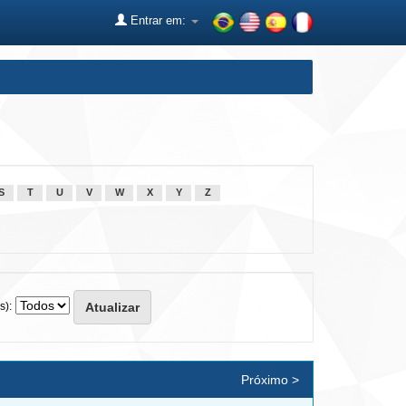
Entrar em:
S
T
U
V
W
X
Y
Z
s):
Próximo >