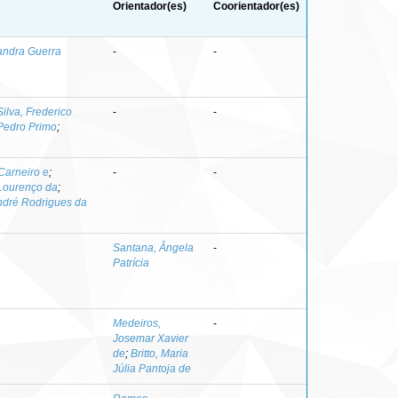
Orientador(es)
Coorientador(es)
andra Guerra
-
-
Silva, Frederico
-
-
Pedro Primo
;
Carneiro e
;
-
-
 Lourenço da
;
ndré Rodrigues da
Santana, Ângela
-
Patrícia
Medeiros,
-
Josemar Xavier
de
;
Britto, Maria
Júlia Pantoja de