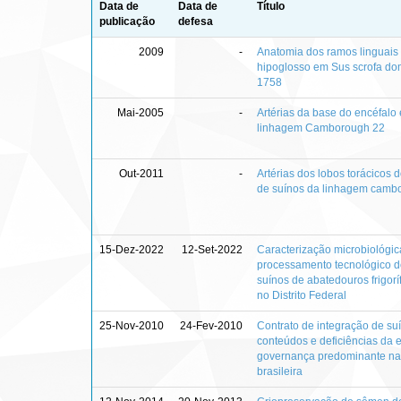
Data de
Data de
Título
publicação
defesa
2009
-
Anatomia dos ramos linguais
hipoglosso em Sus scrofa dom
1758
Mai-2005
-
Artérias da base do encéfalo
linhagem Camborough 22
Out-2011
-
Artérias dos lobos torácicos 
de suínos da linhagem camb
15-Dez-2022
12-Set-2022
Caracterização microbiológic
processamento tecnológico d
suínos de abatedouros frigorí
no Distrito Federal
25-Nov-2010
24-Fev-2010
Contrato de integração de suí
conteúdos e deficiências da e
governança predominante na 
brasileira