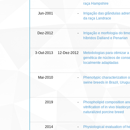
raça Hampshire
Jun-2001
-
Irrigação das glândulas adre
da raça Landrace
Dez-2012
-
Irrigação e morfologia do tim
híbridos Dalland e Penarlan
3-Out-2013
12-Dez-2012
Metodologias para otimizar a 
genética de núcleos de cons
localmente adaptadas
Mai-2010
-
Phenotypic characterization o
swine breeds in Brazil, Urug
2019
-
Phospholipid composition and
vitrification of in vivo blastocy
naturalized porcine breed
2014
-
Physiological evaluation of he