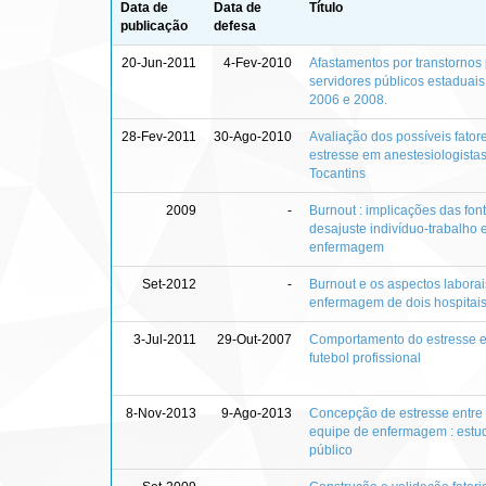
Data de
Data de
Título
publicação
defesa
20-Jun-2011
4-Fev-2010
Afastamentos por transtornos 
servidores públicos estaduais
2006 e 2008.
28-Fev-2011
30-Ago-2010
Avaliação dos possíveis fato
estresse em anestesiologista
Tocantins
2009
-
Burnout : implicações das fon
desajuste indivíduo-trabalho 
enfermagem
Set-2012
-
Burnout e os aspectos labora
enfermagem de dois hospitais
3-Jul-2011
29-Out-2007
Comportamento do estresse e
futebol profissional
8-Nov-2013
9-Ago-2013
Concepção de estresse entre 
equipe de enfermagem : estu
público