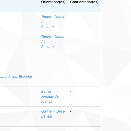
Orientador(es)
Coorientador(es)
Tomaz, Carlos
-
Alberto
Bezerra
Tomaz, Carlos
-
Alberto
Bezerra
-
-
Carla
;
Alves, Elioenai
-
-
Barros,
-
Jônatas de
França
Guilhem, Dirce
-
Bellezi