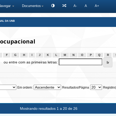
Navegar
Documentos
A-
A
A+
NAL DA UNB
 ocupacional
F
G
H
I
J
K
L
M
N
O
P
Q
R
ou entre com as primeiras letras:
Em ordem:
Resultados/Página
Registro(
Mostrando resultados 1 a 20 de 26