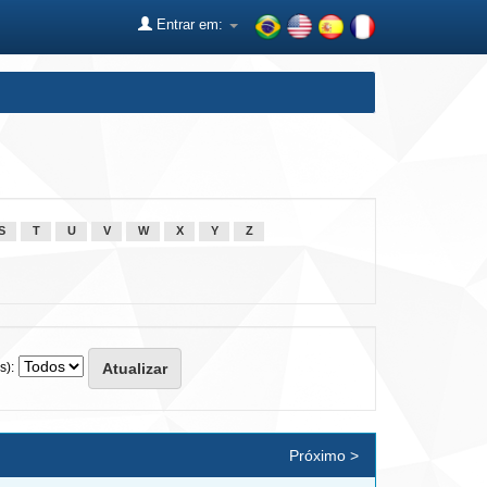
Entrar em:
S
T
U
V
W
X
Y
Z
s):
Próximo >