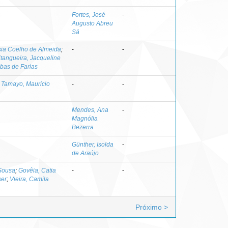
Fortes, José
-
Augusto Abreu
Sá
sia Coelho de Almeida
;
-
-
itangueira, Jacqueline
ibas de Farias
;
Tamayo, Mauricio
-
-
Mendes, Ana
-
Magnólia
Bezerra
Günther, Isolda
-
de Araújo
 Sousa
;
Govêia, Catia
-
-
ser
;
Vieira, Camila
Próximo >