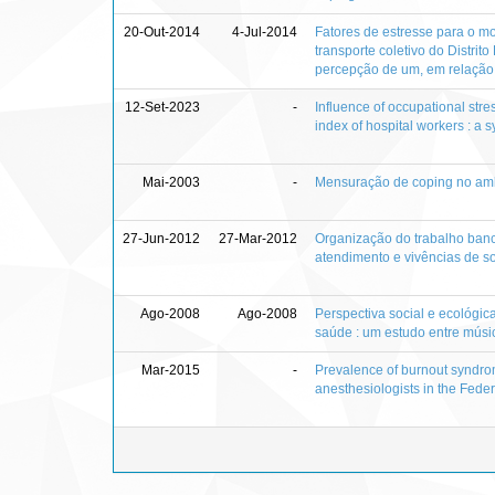
20-Out-2014
4-Jul-2014
Fatores de estresse para o mo
transporte coletivo do Distrito
percepção de um, em relação
12-Set-2023
-
Influence of occupational str
index of hospital workers : a 
Mai-2003
-
Mensuração de coping no am
27-Jun-2012
27-Mar-2012
Organização do trabalho banc
atendimento e vivências de s
Ago-2008
Ago-2008
Perspectiva social e ecológi
saúde : um estudo entre músi
Mar-2015
-
Prevalence of burnout synd
anesthesiologists in the Federa