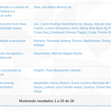
torista e o usuário do
Silva, Ana Maria Moreira da
 Federal e a
 ao outro
ess on the body mass
Lira, Carlos Rodrigo Nascimento de
;
Akutsu, Rita de Cás
systematic review
Coelho, Lorene Gonçalves
;
Silva, Karine Brito Beck da
;
P
Costa Dias
;
Zandonadi, Renata Puppin
;
Costa, Priscila R
biente ocupacional
Pinheiro, Fernanda Amaral
;
Tróccoli, Bartholomeu Torres
Robayo
ário de suporte e
Nascimento, Marcelo Magno Rocha
ofrimento
ca e promoção de
Fragelli, Thaís Branquinho Oliveira
cos
rome among
Magalhães, Edno
;
Oliveira, Áurea Carolina Machado de
l District
Sousa
;
Ladeira, Luis Cláudio Araújo
;
Queiroz, Daniel Mo
Viana
Mostrando resultados 1 a 20 de 26