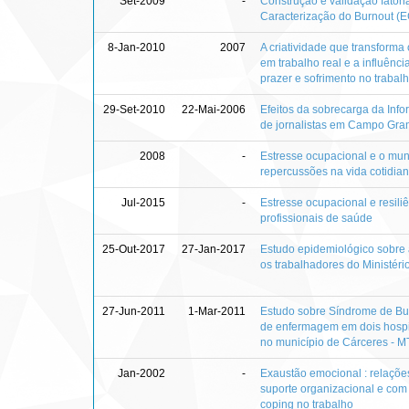
Set-2009
-
Construção e validação fatori
Caracterização do Burnout (
8-Jan-2010
2007
A criatividade que transforma 
em trabalho real e a influênci
prazer e sofrimento no trabal
29-Set-2010
22-Mai-2006
Efeitos da sobrecarga da Inf
de jornalistas em Campo Gra
2008
-
Estresse ocupacional e o mund
repercussões na vida cotidia
Jul-2015
-
Estresse ocupacional e resiliê
profissionais de saúde
25-Out-2017
27-Jan-2017
Estudo epidemiológico sobre 
os trabalhadores do Ministér
27-Jun-2011
1-Mar-2011
Estudo sobre Síndrome de Bur
de enfermagem em dois hospi
no município de Cárceres - M
Jan-2002
-
Exaustão emocional : relaçõ
suporte organizacional e com 
coping no trabalho