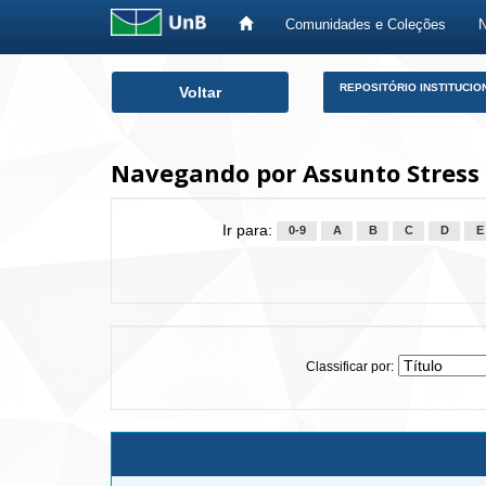
Comunidades e Coleções
Skip
REPOSITÓRIO INSTITUCIO
Voltar
navigation
Navegando por Assunto Stress
Ir para:
0-9
A
B
C
D
E
Classificar por: