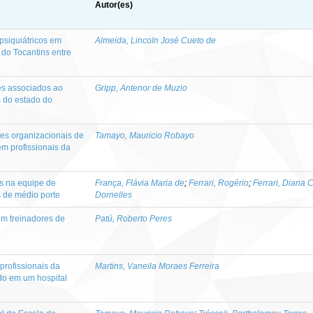
Autor(es)
psiquiátricos em
Almeida, Lincoln José Cueto de
 do Tocantins entre
res associados ao
Gripp, Antenor de Muzio
s do estado do
tes organizacionais de
Tamayo, Mauricio Robayo
em profissionais da
is na equipe de
França, Flávia Maria de
;
Ferrari, Rogério
;
Ferrari, Diana 
 de médio porte
Dornelles
m treinadores de
Patú, Roberto Peres
profissionais da
Martins, Vaneila Moraes Ferreira
do em um hospital