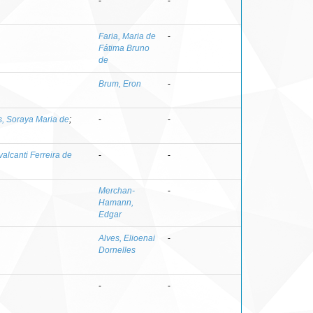
-
-
Faria, Maria de
-
Fátima Bruno
de
Brum, Eron
-
, Soraya Maria de
;
-
-
valcanti Ferreira de
-
-
Merchan-
-
Hamann,
Edgar
Alves, Elioenai
-
Dornelles
-
-