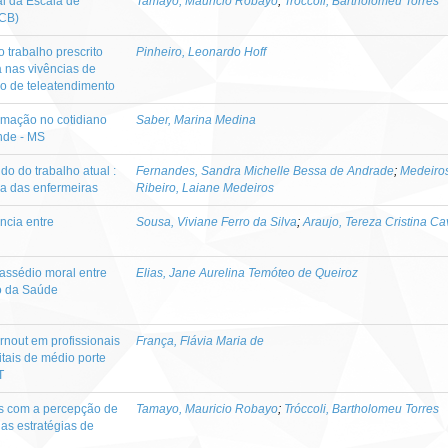
al da Escala de
Tamayo, Mauricio Robayo
;
Tróccoli, Bartholomeu Torres
ECB)
o trabalho prescrito
Pinheiro, Leonardo Hoff
a nas vivências de
ho de teleatendimento
ormação no cotidiano
Saber, Marina Medina
nde - MS
o do trabalho atual :
Fernandes, Sandra Michelle Bessa de Andrade
;
Medeiros
na das enfermeiras
Ribeiro, Laiane Medeiros
ncia entre
Sousa, Viviane Ferro da Silva
;
Araujo, Tereza Cristina Ca
assédio moral entre
Elias, Jane Aurelina Temóteo de Queiroz
io da Saúde
nout em profissionais
França, Flávia Maria de
tais de médio porte
T
es com a percepção de
Tamayo, Mauricio Robayo
;
Tróccoli, Bartholomeu Torres
as estratégias de