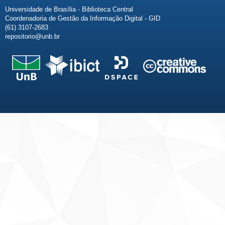
Universidade de Brasília - Biblioteca Central
Coordenadoria de Gestão da Informação Digital - GID
(61) 3107-2683
repositorio@unb.br
Fale conosco
Sobre