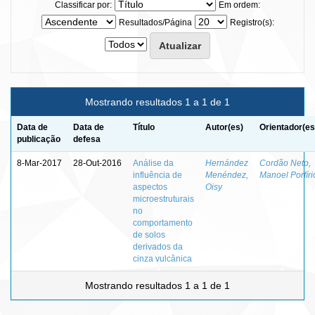
Classificar por:
Em ordem:
Resultados/Página
Registro(s):
Mostrando resultados 1 a 1 de 1
Data de
Data de
Título
Autor(es)
Orientador(es
publicação
defesa
8-Mar-2017
28-Out-2016
Análise da
Hernández
Cordão Neto,
influência de
Menéndez,
Manoel Porfíri
aspectos
Oisy
microestruturais
no
comportamento
de solos
derivados da
cinza vulcânica
Mostrando resultados 1 a 1 de 1