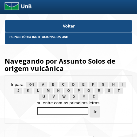
Skip
Voltar
navigation
REPOSITÓRIO INSTITUCIONAL DA UNB
Navegando por Assunto Solos de
origem vulcânica
Ir para:
0-9
A
B
C
D
E
F
G
H
I
J
K
L
M
N
O
P
Q
R
S
T
U
V
W
X
Y
Z
ou entre com as primeiras letras: