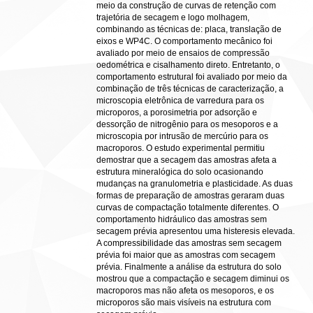
meio da construção de curvas de retenção com
trajetória de secagem e logo molhagem,
combinando as técnicas de: placa, translação de
eixos e WP4C. O comportamento mecânico foi
avaliado por meio de ensaios de compressão
oedométrica e cisalhamento direto. Entretanto, o
comportamento estrutural foi avaliado por meio da
combinação de três técnicas de caracterização, a
microscopia eletrônica de varredura para os
microporos, a porosimetria por adsorção e
dessorção de nitrogênio para os mesoporos e a
microscopia por intrusão de mercúrio para os
macroporos. O estudo experimental permitiu
demostrar que a secagem das amostras afeta a
estrutura mineralógica do solo ocasionando
mudanças na granulometria e plasticidade. As duas
formas de preparação de amostras geraram duas
curvas de compactação totalmente diferentes. O
comportamento hidráulico das amostras sem
secagem prévia apresentou uma histeresis elevada.
A compressibilidade das amostras sem secagem
prévia foi maior que as amostras com secagem
prévia. Finalmente a análise da estrutura do solo
mostrou que a compactação e secagem diminui os
macroporos mas não afeta os mesoporos, e os
microporos são mais visíveis na estrutura com