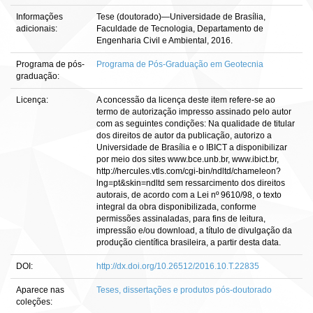
Informações
Tese (doutorado)—Universidade de Brasília,
adicionais:
Faculdade de Tecnologia, Departamento de
Engenharia Civil e Ambiental, 2016.
Programa de pós-
Programa de Pós-Graduação em Geotecnia
graduação:
Licença:
A concessão da licença deste item refere-se ao
termo de autorização impresso assinado pelo autor
com as seguintes condições: Na qualidade de titular
dos direitos de autor da publicação, autorizo a
Universidade de Brasília e o IBICT a disponibilizar
por meio dos sites www.bce.unb.br, www.ibict.br,
http://hercules.vtls.com/cgi-bin/ndltd/chameleon?
lng=pt&skin=ndltd sem ressarcimento dos direitos
autorais, de acordo com a Lei nº 9610/98, o texto
integral da obra disponibilizada, conforme
permissões assinaladas, para fins de leitura,
impressão e/ou download, a título de divulgação da
produção científica brasileira, a partir desta data.
DOI:
http://dx.doi.org/10.26512/2016.10.T.22835
Aparece nas
Teses, dissertações e produtos pós-doutorado
coleções: