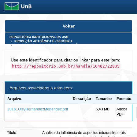
Skip
Voltar
navigation
REPOSITÓRIO INSTITUCIONAL DA UNB
PRODUÇÃO ACADÊMICA E CIENTÍFICA
TESES, DISSERTAÇÕES E PRODUTOS PÓS-DOUTORADO
Use este identificador para citar ou linkar para este item:
http://repositorio.unb.br/handle/10482/22835
Arquivos associados a este item:
Arquivo
Descrição
Tamanho
Formato
2016_OisyHernandezMenendez.pdf
5,43 MB
Adobe
PDF
Título:
Análise da influência de aspectos microestruturais