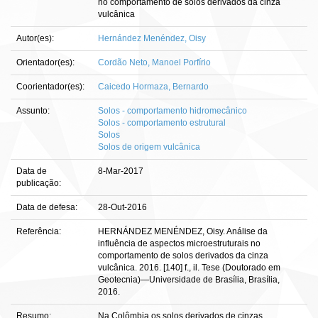
no comportamento de solos derivados da cinza
vulcânica
Autor(es):
Hernández Menéndez, Oisy
Orientador(es):
Cordão Neto, Manoel Porfírio
Coorientador(es):
Caicedo Hormaza, Bernardo
Assunto:
Solos - comportamento hidromecânico
Solos - comportamento estrutural
Solos
Solos de origem vulcânica
Data de
8-Mar-2017
publicação:
Data de defesa:
28-Out-2016
Referência:
HERNÁNDEZ MENÉNDEZ, Oisy. Análise da
influência de aspectos microestruturais no
comportamento de solos derivados da cinza
vulcânica. 2016. [140] f., il. Tese (Doutorado em
Geotecnia)—Universidade de Brasília, Brasília,
2016.
Resumo:
Na Colômbia os solos derivados de cinzas