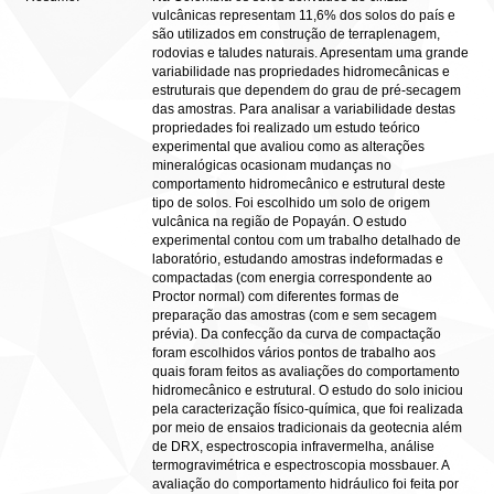
vulcânicas representam 11,6% dos solos do país e
são utilizados em construção de terraplenagem,
rodovias e taludes naturais. Apresentam uma grande
variabilidade nas propriedades hidromecânicas e
estruturais que dependem do grau de pré-secagem
das amostras. Para analisar a variabilidade destas
propriedades foi realizado um estudo teórico
experimental que avaliou como as alterações
mineralógicas ocasionam mudanças no
comportamento hidromecânico e estrutural deste
tipo de solos. Foi escolhido um solo de origem
vulcânica na região de Popayán. O estudo
experimental contou com um trabalho detalhado de
laboratório, estudando amostras indeformadas e
compactadas (com energia correspondente ao
Proctor normal) com diferentes formas de
preparação das amostras (com e sem secagem
prévia). Da confecção da curva de compactação
foram escolhidos vários pontos de trabalho aos
quais foram feitos as avaliações do comportamento
hidromecânico e estrutural. O estudo do solo iniciou
pela caracterização físico-química, que foi realizada
por meio de ensaios tradicionais da geotecnia além
de DRX, espectroscopia infravermelha, análise
termogravimétrica e espectroscopia mossbauer. A
avaliação do comportamento hidráulico foi feita por