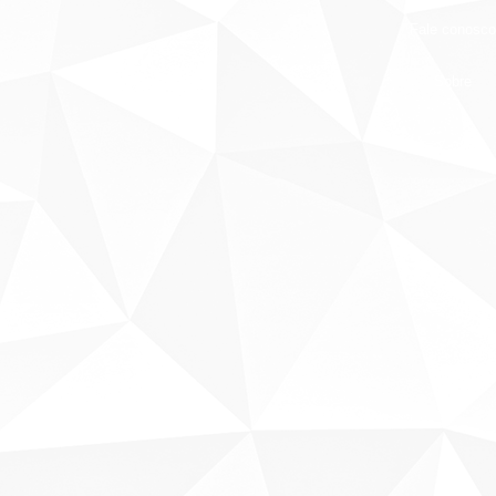
Fale conosco
Sobre