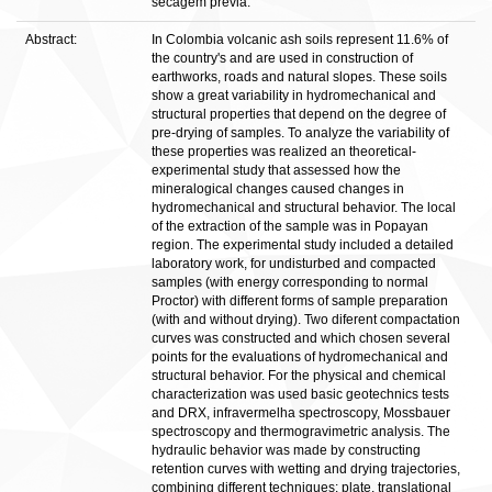
secagem prévia.
Abstract:
In Colombia volcanic ash soils represent 11.6% of
the country's and are used in construction of
earthworks, roads and natural slopes. These soils
show a great variability in hydromechanical and
structural properties that depend on the degree of
pre-drying of samples. To analyze the variability of
these properties was realized an theoretical-
experimental study that assessed how the
mineralogical changes caused changes in
hydromechanical and structural behavior. The local
of the extraction of the sample was in Popayan
region. The experimental study included a detailed
laboratory work, for undisturbed and compacted
samples (with energy corresponding to normal
Proctor) with different forms of sample preparation
(with and without drying). Two diferent compactation
curves was constructed and which chosen several
points for the evaluations of hydromechanical and
structural behavior. For the physical and chemical
characterization was used basic geotechnics tests
and DRX, infravermelha spectroscopy, Mossbauer
spectroscopy and thermogravimetric analysis. The
hydraulic behavior was made by constructing
retention curves with wetting and drying trajectories,
combining different techniques: plate, translational