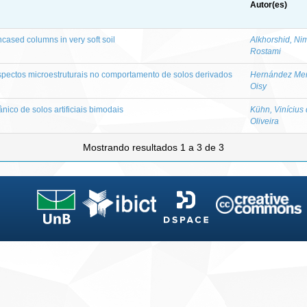
Autor(es)
ncased columns in very soft soil
Alkhorshid, Ni
Rostami
aspectos microestruturais no comportamento de solos derivados
Hernández Me
Oisy
co de solos artificiais bimodais
Kühn, Vinícius
Oliveira
Mostrando resultados 1 a 3 de 3