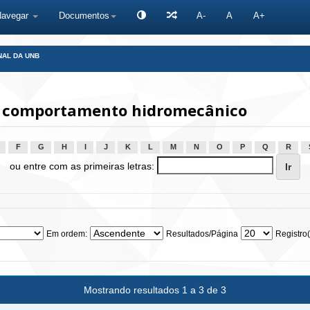
Navegar
Documentos
A-
A
A+
NAL DA UNB
- comportamento hidromecânico
F
G
H
I
J
K
L
M
N
O
P
Q
R
ou entre com as primeiras letras:
Em ordem:
Resultados/Página
Registro(
Mostrando resultados 1 a 3 de 3