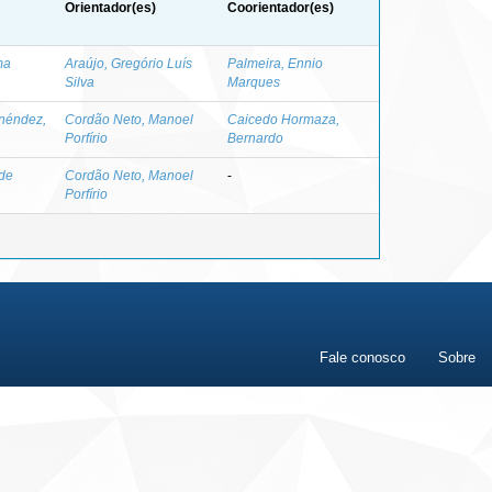
Orientador(es)
Coorientador(es)
ma
Araújo, Gregório Luís
Palmeira, Ennio
Silva
Marques
néndez,
Cordão Neto, Manoel
Caicedo Hormaza,
Porfírio
Bernardo
 de
Cordão Neto, Manoel
-
Porfírio
Fale conosco
Sobre