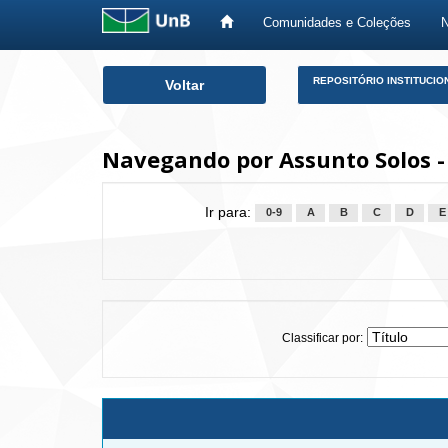
Comunidades e Coleções
Skip
REPOSITÓRIO INSTITUCIO
Voltar
navigation
Navegando por Assunto Solos 
Ir para:
0-9
A
B
C
D
E
Classificar por: