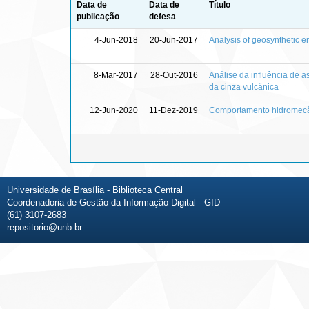
Data de
Data de
Título
publicação
defesa
4-Jun-2018
20-Jun-2017
Analysis of geosynthetic e
8-Mar-2017
28-Out-2016
Análise da influência de 
da cinza vulcânica
12-Jun-2020
11-Dez-2019
Comportamento hidromecâni
Universidade de Brasília - Biblioteca Central
Coordenadoria de Gestão da Informação Digital - GID
(61) 3107-2683
repositorio@unb.br