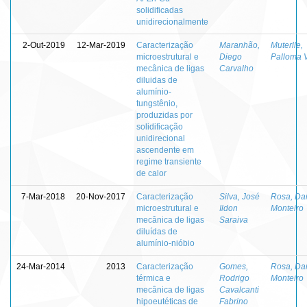
solidificadas
unidirecionalmente
2-Out-2019
12-Mar-2019
Caracterização
Maranhão,
Muterlle,
microestrutural e
Diego
Palloma V
mecânica de ligas
Carvalho
diluidas de
alumínio-
tungstênio,
produzidas por
solidificação
unidirecional
ascendente em
regime transiente
de calor
7-Mar-2018
20-Nov-2017
Caracterização
Silva, José
Rosa, Da
microestrutural e
Ildon
Monteiro
mecânica de ligas
Saraiva
diluídas de
alumínio-nióbio
24-Mar-2014
2013
Caracterização
Gomes,
Rosa, Da
térmica e
Rodrigo
Monteiro
mecânica de ligas
Cavalcanti
hipoeutéticas de
Fabrino