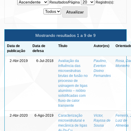
Resultados/Página
Registro(s):
Mostrando resultados 1 a 9 de 9
Data de
Data de
Título
Autor(es)
Orientad
publicação
defesa
2-Abr-2019
6-Jul-2018
Avaliação da
Paulino,
Rosa, Da
influência das
Everton
Monteiro
microestrutras
Divino
brutas de fusão no
Fernandes
processo de
usinagem de ligas
alumínio – nióbio
solidificadas com
fluxo de calor
transiente
2-Abr-2020
6-Ago-2019
Caracterização
Victor,
Ferreira,
microestrutural e
Rayssa de
Luiz de
mecânica de ligas
Sousa
Almeida
Al-Zn-Cu