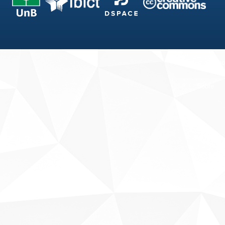
Fale conosco
Sobre