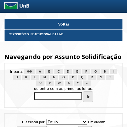
Skip
Voltar
navigation
REPOSITÓRIO INSTITUCIONAL DA UNB
Navegando por Assunto Solidificação
Ir para:
0-9
A
B
C
D
E
F
G
H
I
J
K
L
M
N
O
P
Q
R
S
T
U
V
W
X
Y
Z
ou entre com as primeiras letras:
Classificar por:
Em ordem: