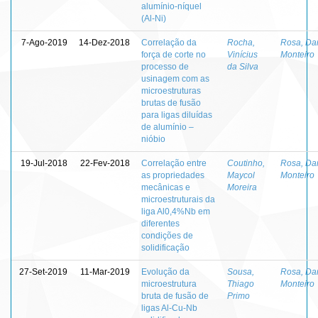
alumínio-níquel
(Al-Ni)
7-Ago-2019
14-Dez-2018
Correlação da
Rocha,
Rosa, Da
força de corte no
Vinícius
Monteiro
processo de
da Silva
usinagem com as
microestruturas
brutas de fusão
para ligas diluídas
de alumínio –
nióbio
19-Jul-2018
22-Fev-2018
Correlação entre
Coutinho,
Rosa, Da
as propriedades
Maycol
Monteiro
mecânicas e
Moreira
microestruturais da
liga Al0,4%Nb em
diferentes
condições de
solidificação
27-Set-2019
11-Mar-2019
Evolução da
Sousa,
Rosa, Da
microestrutura
Thiago
Monteiro
bruta de fusão de
Primo
ligas Al-Cu-Nb