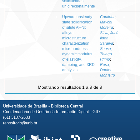
solidificadas
unidirecionalmente
-
-
Upward unsteady-
Coutinho,
-
state solidification
Maycol
of silute Al–Nb
Moreira
;
alloys :
Silva, José
microstructure
Ildon
characterization,
Saraiva
;
microhardness,
Sousa,
dynamic modulus
Thiago
of elasticity,
Primo
;
damping, and XRD
Rosa,
analyses
Daniel
Monteiro
Mostrando resultados 1 a 9 de 9
Universidade de Brasília - Biblioteca Central
Coordenadoria de Gestão da Informação Digital - GID
(61) 3107-2683
repositorio@unb.br