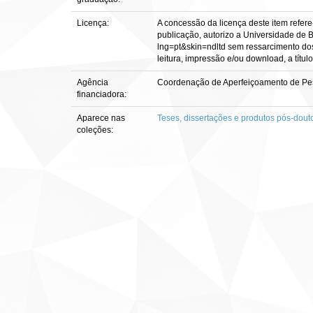
Licença:
A concessão da licença deste item refere
publicação, autorizo a Universidade de Br
lng=pt&skin=ndltd sem ressarcimento dos 
leitura, impressão e/ou download, a título
Agência
Coordenação de Aperfeiçoamento de Pes
financiadora:
Aparece nas
Teses, dissertações e produtos pós-dout
coleções: