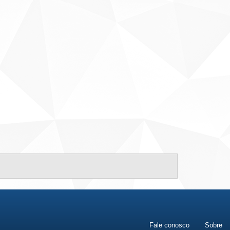
Fale conosco
Sobre