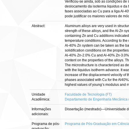
Verificou-se ainda, sob as condições de
deslocamento da isoterma liquidus e da
fases associadas ao Cu para a liga Al-4
pode justificar os maiores valores de m
Abstract:
Aluminum alloys are very used in structur
strength of these alloys, and the Al-Zn sy
containing Zn and Cu additions indicated
temperature conditions. According to the 
Al-40% Zn system can be taken as the basi
solidification conditions on the properties
Al-40% Zn-2.0% Cu and Al-40% Zn-3.0% Cu 
content on the properties of the alloys. T
The microstructure is characterized as de
with the liquidus isotherm advance. It was
increase of the displacement velocity of 
phases associated with Cu for the Al40%Zn
highest values of young’s modulus and mi
Unidade
Faculdade de Tecnologia (FT)
Acadêmica:
Departamento de Engenharia Mecânica
Informações
Dissertação (mestrado)—Universidade de
adicionais:
Programa de pós-
Programa de Pós-Graduação em Ciênci
graduação: