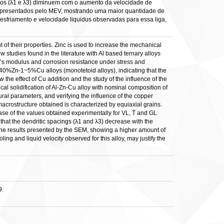
ticos (λ1 e λ3) diminuem com o aumento da velocidade de
s apresentados pelo MEV, mostrando uma maior quantidade de
esfriamento e velocidade liquidus observadas para essa liga,
of their properties. Zinc is used to increase the mechanical
w studies found in the literature with Al based ternary alloys
g’s modulus and corrosion resistance under stress and
l-40%Zn-1~5%Cu alloys (monotetoid alloys), indicating that the
the effect of Cu addition and the study of the influence of the
ical solidification of Al-Zn-Cu alloy with nominal composition of
al parameters, and verifying the influence of the copper
 macrostructure obtained is characterized by equiaxial grains.
ease of the values obtained experimentally for VL, Ṫ and GL
, that the dendritic spacings (λ1 and λ3) decrease with the
d the results presented by the SEM, showing a higher amount of
g and liquid velocity observed for this alloy, may justify the
9.