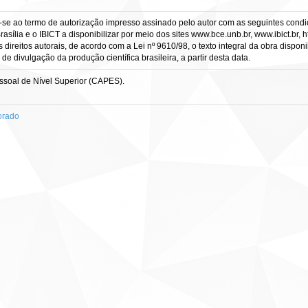
-se ao termo de autorização impresso assinado pelo autor com as seguintes condiçõ
asília e o IBICT a disponibilizar por meio dos sites www.bce.unb.br, www.ibict.br, h
direitos autorais, de acordo com a Lei nº 9610/98, o texto integral da obra dispon
 de divulgação da produção científica brasileira, a partir desta data.
soal de Nível Superior (CAPES).
orado