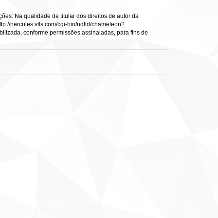
es: Na qualidade de titular dos direitos de autor da
ttp://hercules.vtls.com/cgi-bin/ndltd/chameleon?
ibilizada, conforme permissões assinaladas, para fins de