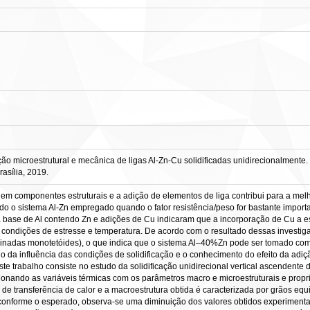
 microestrutural e mecânica de ligas Al-Zn-Cu solidificadas unidirecionalmente. 2
asília, 2019.
s em componentes estruturais e a adição de elementos de liga contribui para a mel
ndo o sistema Al-Zn empregado quando o fator resistência/peso for bastante impo
as à base de Al contendo Zn e adições de Cu indicaram que a incorporação de Cu 
ob condições de estresse e temperatura. De acordo com o resultado dessas invest
adas monotetóides), o que indica que o sistema Al–40%Zn pode ser tomado como b
do da influência das condições de solidificação e o conhecimento do efeito da ad
este trabalho consiste no estudo da solidificação unidirecional vertical ascende
ando as variáveis térmicas com os parâmetros macro e microestruturais e propri
de transferência de calor e a macroestrutura obtida é caracterizada por grãos equi
, conforme o esperado, observa-se uma diminuição dos valores obtidos experimenta