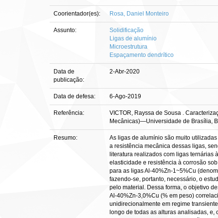
Coorientador(es):
Rosa, Daniel Monteiro
Assunto:
Solidificação
Ligas de alumínio
Microestrutura
Espaçamento dendrítico
Data de
2-Abr-2020
publicação:
Data de defesa:
6-Ago-2019
Referência:
VICTOR, Rayssa de Sousa . Caracterização
Mecânicas)—Universidade de Brasília, Br
Resumo:
As ligas de alumínio são muito utilizada
a resistência mecânica dessas ligas, se
literatura realizados com ligas ternári
elasticidade e resistência à corrosão s
para as ligas Al-40%Zn-1~5%Cu (denomin
fazendo-se, portanto, necessário, o estu
pelo material. Dessa forma, o objetivo d
Al-40%Zn-3,0%Cu (% em peso) correlacion
unidirecionalmente em regime transiente 
longo de todas as alturas analisadas, e