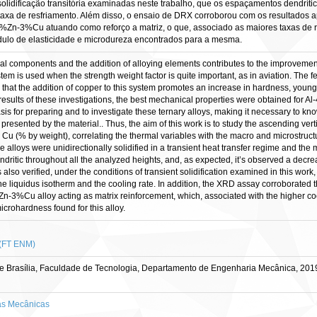
 solidificação transitória examinadas neste trabalho, que os espaçamentos dendrí
 taxa de resfriamento. Além disso, o ensaio de DRX corroborou com os resultado
0%Zn-3%Cu atuando como reforço a matriz, o que, associado as maiores taxas de r
ódulo de elasticidade e microdureza encontrados para a mesma.
al components and the addition of alloying elements contributes to the improvement 
stem is used when the strength weight factor is quite important, as in aviation. The fe
 that the addition of copper to this system promotes an increase in hardness, youn
results of these investigations, the best mechanical properties were obtained for A
s for preparing and to investigate these ternary alloys, making it necessary to know 
 presented by the material.. Thus, the aim of this work is to study the ascending vert
(% by weight), correlating the thermal variables with the macro and microstructur
he alloys were unidirectionally solidified in a transient heat transfer regime and the
ndritic throughout all the analyzed heights, and, as expected, it’s observed a decr
 also verified, under the conditions of transient solidification examined in this work
the liquidus isotherm and the cooling rate. In addition, the XRD assay corroborate
-3%Cu alloy acting as matrix reinforcement, which, associated with the higher coolin
crohardness found for this alloy.
 (FT ENM)
 Brasília, Faculdade de Tecnologia, Departamento de Engenharia Mecânica, 201
as Mecânicas