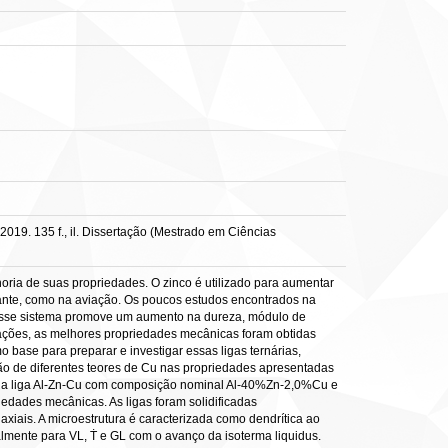
019. 135 f., il. Dissertação (Mestrado em Ciências
horia de suas propriedades. O zinco é utilizado para aumentar
rtante, como na aviação. Os poucos estudos encontrados na
a esse sistema promove um aumento na dureza, módulo de
igações, as melhores propriedades mecânicas foram obtidas
ase para preparar e investigar essas ligas ternárias,
ição de diferentes teores de Cu nas propriedades apresentadas
nte da liga Al-Zn-Cu com composição nominal Al-40%Zn-2,0%Cu e
edades mecânicas. As ligas foram solidificadas
axiais. A microestrutura é caracterizada como dendrítica ao
lmente para VL, Ṫ e GL com o avanço da isoterma liquidus.