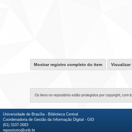
Mostrar registro completo do item
Visualizar
Os itens no repositório estão protegidos por copyright, com t
Universidade de Brasília - Biblioteca Central
Coordenadoria de Gestão da Informação Digital - GID
(61) 3107-2683
repositorio@unb.br