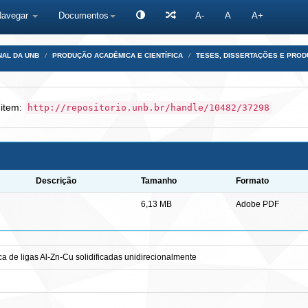
Navegar
Documentos
A-
A
A+
NAL DA UNB
PRODUÇÃO ACADÊMICA E CIENTÍFICA
TESES, DISSERTAÇÕES E PRO
 item:
http://repositorio.unb.br/handle/10482/37298
Descrição
Tamanho
Formato
6,13 MB
Adobe PDF
a de ligas Al-Zn-Cu solidificadas unidirecionalmente