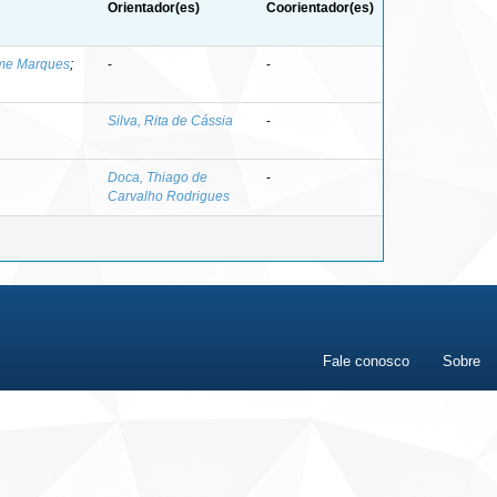
Orientador(es)
Coorientador(es)
rme Marques
;
-
-
Silva, Rita de Cássia
-
Doca, Thiago de
-
Carvalho Rodrigues
Fale conosco
Sobre