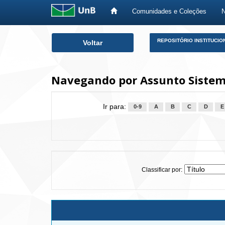
Comunidades e Coleções
Skip
REPOSITÓRIO INSTITUCIO
Voltar
navigation
Navegando por Assunto Siste
Ir para:
0-9
A
B
C
D
E
Classificar por: