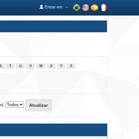
Entrar em:
S
T
U
V
W
X
Y
Z
s):