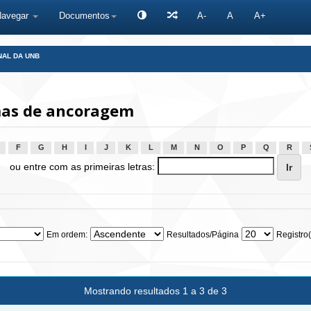
Navegar
Documentos
A-
A
A+
NAL DA UNB
mas de ancoragem
F
G
H
I
J
K
L
M
N
O
P
Q
R
ou entre com as primeiras letras:
Em ordem:
Resultados/Página
Registro(
Mostrando resultados 1 a 3 de 3