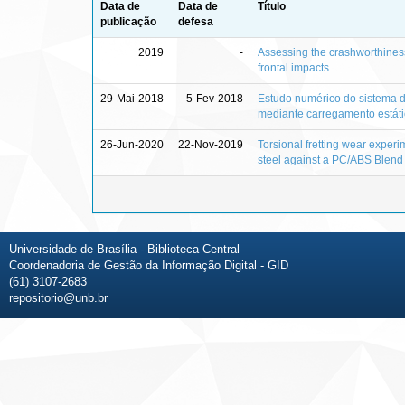
Data de
Data de
Título
publicação
defesa
2019
-
Assessing the crashworthiness 
frontal impacts
29-Mai-2018
5-Fev-2018
Estudo numérico do sistema d
mediante carregamento estáti
26-Jun-2020
22-Nov-2019
Torsional fretting wear experi
steel against a PC/ABS Blend
Universidade de Brasília - Biblioteca Central
Coordenadoria de Gestão da Informação Digital - GID
(61) 3107-2683
repositorio@unb.br