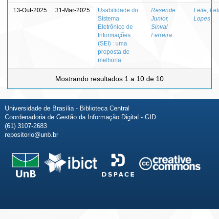
13-Out-2025
31-Mar-2025
Usabilidade do
Resende
Leite, Let
Sistema
Junior,
Lopes
Eletrônico de
Sinval
Informações
Ferreira
(SEI) : uma
proposta de
melhoria
Mostrando resultados 1 a 10 de 10
Universidade de Brasília - Biblioteca Central
Coordenadoria de Gestão da Informação Digital - GID
(61) 3107-2683
repositorio@unb.br