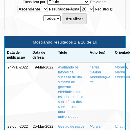
Classificar por:
Em ordem:
Resultados/Página
Registro(s):
Mostrando resultados 1 a 10 de 10
Data de
Data de
Título
Autor(es)
Orientad
publicação
defesa
24-Mai-2022
9-Mar-2022
Avaliando os
Farias,
Moreira,
fatores de
Dailton
Marina
sucesso de um
Albuquerque
Figueire
sistema de
de
governo
eletrônico : um
estudo empírico
sob a ótica dos
servidores de
uma
universidade
29-Jun-2022
25-Mar-2022
Gestão de riscos
Morais,
Chaim,