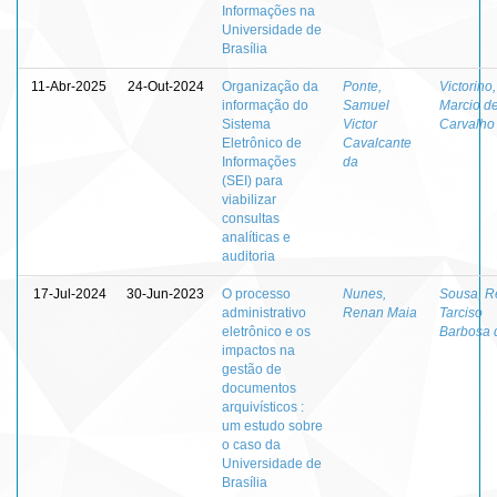
Informações na
Universidade de
Brasília
11-Abr-2025
24-Out-2024
Organização da
Ponte,
Victorino,
informação do
Samuel
Marcio d
Sistema
Victor
Carvalho
Eletrônico de
Cavalcante
Informações
da
(SEI) para
viabilizar
consultas
analíticas e
auditoria
17-Jul-2024
30-Jun-2023
O processo
Nunes,
Sousa, R
administrativo
Renan Maia
Tarciso
eletrônico e os
Barbosa 
impactos na
gestão de
documentos
arquivísticos :
um estudo sobre
o caso da
Universidade de
Brasília