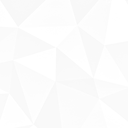
Fale conosco
Sobre