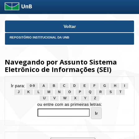
Skip
Voltar
navigation
REPOSITÓRIO INSTITUCIONAL DA UNB
Navegando por Assunto Sistema
Eletrônico de Informações (SEI)
Ir para:
0-9
A
B
C
D
E
F
G
H
I
J
K
L
M
N
O
P
Q
R
S
T
U
V
W
X
Y
Z
ou entre com as primeiras letras: