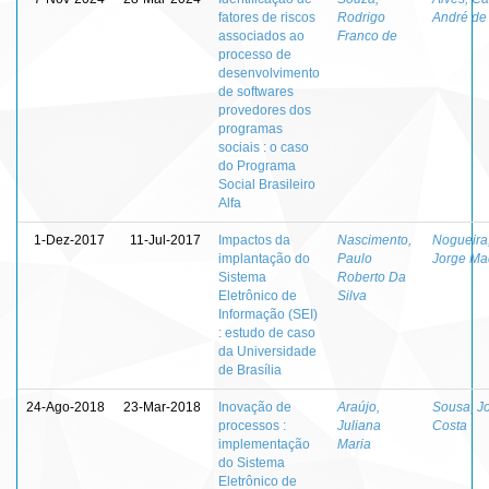
fatores de riscos
Rodrigo
André de
associados ao
Franco de
processo de
desenvolvimento
de softwares
provedores dos
programas
sociais : o caso
do Programa
Social Brasileiro
Alfa
1-Dez-2017
11-Jul-2017
Impactos da
Nascimento,
Nogueira
implantação do
Paulo
Jorge Ma
Sistema
Roberto Da
Eletrônico de
Silva
Informação (SEI)
: estudo de caso
da Universidade
de Brasília
24-Ago-2018
23-Mar-2018
Inovação de
Araújo,
Sousa, Jo
processos :
Juliana
Costa
implementação
Maria
do Sistema
Eletrônico de