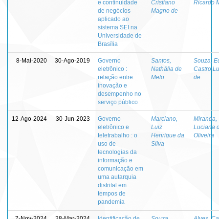
e continuidade
Cristiano
Ricardo 
de negócios
Magno de
aplicado ao
sistema SEI na
Universidade de
Brasília
8-Mai-2020
30-Ago-2019
Governo
Santos,
Souza, E
eletrônico :
Nathália de
Castro L
relação entre
Melo
de
inovação e
desempenho no
serviço público
12-Ago-2024
30-Jun-2023
Governo
Marciano,
Miranda,
eletrônico e
Luiz
Luciana 
teletrabalho : o
Henrique da
Oliveira
uso de
Silva
tecnologias da
informação e
comunicação em
uma autarquia
distrital em
tempos de
pandemia
7-Nov-2024
28-Mar-2024
Identificação de
Souza,
Alves, Ca