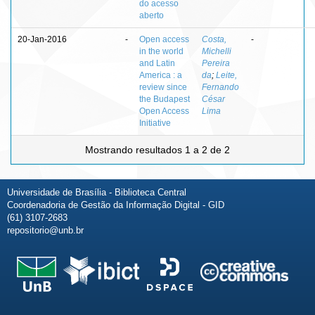
do acesso
aberto
20-Jan-2016
-
Open access
Costa,
-
in the world
Michelli
and Latin
Pereira
America : a
da
;
Leite,
review since
Fernando
the Budapest
César
Open Access
Lima
Initiative
Mostrando resultados 1 a 2 de 2
Universidade de Brasília - Biblioteca Central
Coordenadoria de Gestão da Informação Digital - GID
(61) 3107-2683
repositorio@unb.br