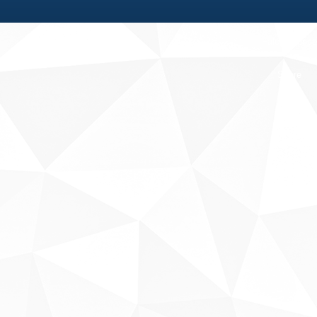
Fale conosco
Sobre