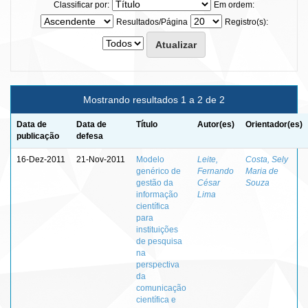
Classificar por:
Em ordem:
Resultados/Página
Registro(s):
Mostrando resultados 1 a 2 de 2
Data de
Data de
Título
Autor(es)
Orientador(es)
publicação
defesa
16-Dez-2011
21-Nov-2011
Modelo
Leite,
Costa, Sely
genérico de
Fernando
Maria de
gestão da
César
Souza
informação
Lima
científica
para
instituições
de pesquisa
na
perspectiva
da
comunicação
científica e