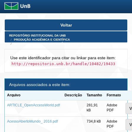
Skip
Voltar
navigation
REPOSITÓRIO INSTITUCIONAL DA UNB
PRODUÇÃO ACADÊMICA E CIENTÍFICA
ARTIGOS PUBLICADOS EM PERIÓDICOS E AFINS
Use este identificador para citar ou linkar para este item:
http://repositorio.unb.br/handle/10482/19433
Arquivos associados a este item:
Arquivo
Descrição
Tamanho
Formato
ARTICLE_OpenAccessWorld.pdf
281,91
Adobe
V
kB
PDF
AcessoAbertoMundo_ 2016.pdf
734,8 kB
Adobe
V
PDF