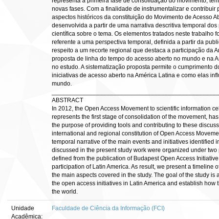
representa a primeira fase de consolidação do movimento, tem
novas fases. Com a finalidade de instrumentalizar e contribui
aspectos históricos da constituição do Movimento de Acesso Ab
desenvolvida a partir de uma narrativa descritiva temporal dos p
científica sobre o tema. Os elementos tratados neste trabalho 
referente a uma perspectiva temporal, definida a partir da pub
respeito a um recorte regional que destaca a participação da
proposta de linha do tempo do acesso aberto no mundo e na A
no estudo. A sistematização proposta permite o cumprimento d
iniciativas de acesso aberto na América Latina e como elas inf
mundo.
________________________________________________
ABSTRACT
In 2012, the Open Access Movement to scientific information ce
represents the first stage of consolidation of the movement, h
the purpose of providing tools and contributing to these discussi
international and regional constitution of Open Access Movem
temporal narrative of the main events and initiatives identified i
discussed in the present study work were organized under two pa
defined from the publication of Budapest Open Access Initiative.
participation of Latin America. As result, we present a timeline
the main aspects covered in the study. The goal of the study i
the open access initiatives in Latin America and establish how 
the world.
Unidade
Faculdade de Ciência da Informação (FCI)
Acadêmica: