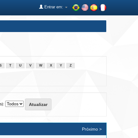
Entrar em:
S
T
U
V
W
X
Y
Z
s):
Próximo >