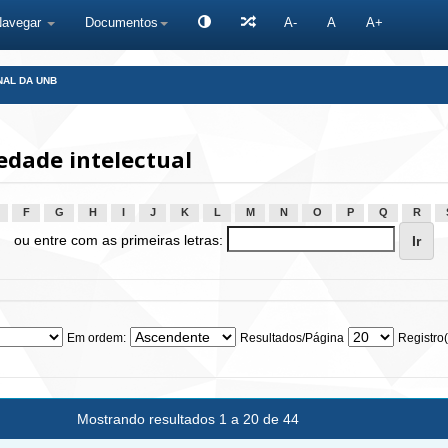
Navegar
Documentos
A-
A
A+
NAL DA UNB
edade intelectual
F
G
H
I
J
K
L
M
N
O
P
Q
R
ou entre com as primeiras letras:
Em ordem:
Resultados/Página
Registro(
Mostrando resultados 1 a 20 de 44