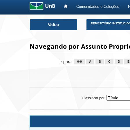
Comunidades e Coleções
Skip
REPOSITÓRIO INSTITUCIO
Voltar
navigation
Navegando por Assunto Propri
Ir para:
0-9
A
B
C
D
E
Classificar por: