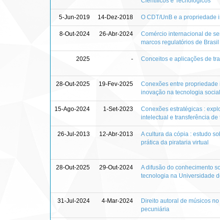
Científicos e Tecnológicos
5-Jun-2019
14-Dez-2018
O CDT/UnB e a propriedade i
8-Out-2024
26-Abr-2024
Comércio internacional de s
marcos regulatórios de Brasi
2025
-
Conceitos e aplicações de tra
28-Out-2025
19-Fev-2025
Conexões entre propriedade in
inovação na tecnologia socia
15-Ago-2024
1-Set-2023
Conexões estratégicas : expl
intelectual e transferência d
26-Jul-2013
12-Abr-2013
A cultura da cópia : estudo s
prática da pirataria virtual
28-Out-2025
29-Out-2024
A difusão do conhecimento so
tecnologia na Universidade d
31-Jul-2024
4-Mar-2024
Direito autoral de músicos n
pecuniária