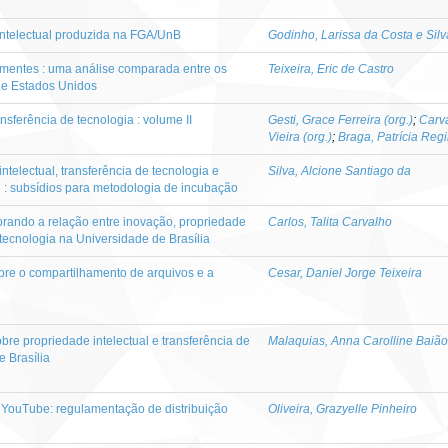
ntelectual produzida na FGA/UnB
Godinho, Larissa da Costa e Silv
ementes : uma análise comparada entre os
Teixeira, Eric de Castro
l e Estados Unidos
nsferência de tecnologia : volume II
Gesti, Grace Ferreira (org.)
;
Carva
Vieira (org.)
;
Braga, Patrícia Regi
telectual, transferência de tecnologia e
Silva, Alcione Santiago da
l : subsídios para metodologia de incubação
orando a relação entre inovação, propriedade
Carlos, Talita Carvalho
e tecnologia na Universidade de Brasília
obre o compartilhamento de arquivos e a
Cesar, Daniel Jorge Teixeira
bre propriedade intelectual e transferência de
Malaquias, Anna Carolline Baião
e Brasília
o YouTube: regulamentação de distribuição
Oliveira, Grazyelle Pinheiro