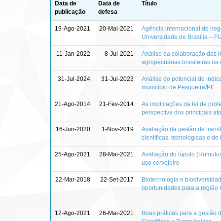
Data de
Data de
Título
publicação
defesa
19-Ago-2021
20-Mai-2021
Agência internacional de ne
Universidade de Brasília – 
11-Jan-2022
8-Jul-2021
Análise da colaboração das i
agropecuárias brasileiras na
31-Jul-2024
31-Jul-2023
Análise do potencial de indi
município de Pesqueira/PE
21-Ago-2014
21-Fev-2014
As implicações da lei de prot
perspectiva dos principais at
16-Jun-2020
1-Nov-2019
Avaliação da gestão de transf
científicas, tecnológicas e de
25-Ago-2021
28-Mai-2021
Avaliação do lúpulo (Humulus 
uso cervejeiro
22-Mar-2018
22-Set-2017
Biotecnologia e biodiversida
oportunidades para a região
12-Ago-2021
26-Mai-2021
Boas práticas para a gestão 