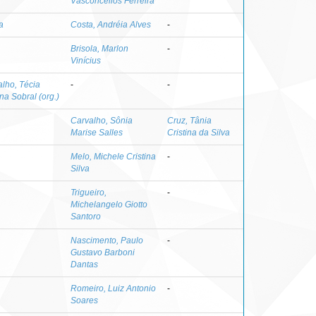
Vasconcellos Ferreira
a
Costa, Andréia Alves
-
Brisola, Marlon
-
Vinícius
lho, Técia
-
-
na Sobral (org.)
Carvalho, Sônia
Cruz, Tânia
Marise Salles
Cristina da Silva
Melo, Michele Cristina
-
Silva
Trigueiro,
-
Michelangelo Giotto
Santoro
Nascimento, Paulo
-
Gustavo Barboni
Dantas
Romeiro, Luiz Antonio
-
Soares