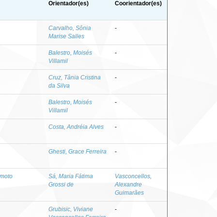
Orientador(es)
Coorientador(es)
Carvalho, Sônia
-
Marise Salles
Balestro, Moisés
-
Villamil
Cruz, Tânia Cristina
-
da Silva
Balestro, Moisés
-
Villamil
Costa, Andréia Alves
-
Ghesti, Grace Ferreira
-
imoto
Sá, Maria Fátima
Vasconcellos,
Grossi de
Alexandre
Guimarães
Grubisic, Viviane
-