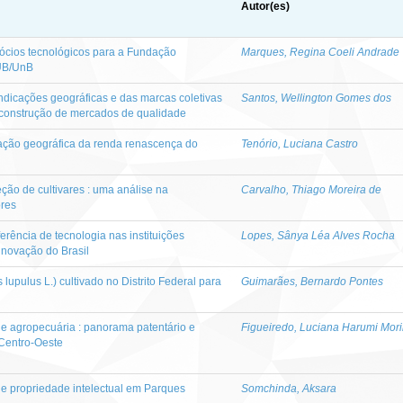
Autor(es)
gócios tecnológicos para a Fundação
Marques, Regina Coeli Andrade
FUB/UnB
ndicações geográficas e das marcas coletivas
Santos, Wellington Gomes dos
 construção de mercados de qualidade
cação geográfica da renda renascença do
Tenório, Luciana Castro
eção de cultivares : uma análise na
Carvalho, Thiago Moreira de
ores
erência de tecnologia nas instituições
Lopes, Sânya Léa Alves Rocha
 inovação do Brasil
lupulus L.) cultivado no Distrito Federal para
Guimarães, Bernardo Pontes
de agropecuária : panorama patentário e
Figueiredo, Luciana Harumi Mor
 Centro-Oeste
de propriedade intelectual em Parques
Somchinda, Aksara