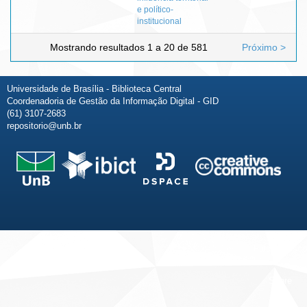
e político-
institucional
Mostrando resultados 1 a 20 de 581
Próximo >
Universidade de Brasília - Biblioteca Central
Coordenadoria de Gestão da Informação Digital - GID
(61) 3107-2683
repositorio@unb.br
Fale conosco
Sobre