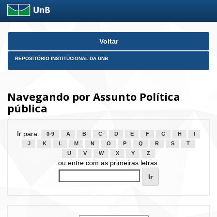
Skip
Voltar
navigation
REPOSITÓRIO INSTITUCIONAL DA UNB
Navegando por Assunto Política
pública
Ir para:
0-9
A
B
C
D
E
F
G
H
I
J
K
L
M
N
O
P
Q
R
S
T
U
V
W
X
Y
Z
ou entre com as primeiras letras: