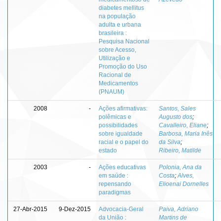
diabetes mellitus
na população
adulta e urbana
brasileira :
Pesquisa Nacional
sobre Acesso,
Utilização e
Promoção do Uso
Racional de
Medicamentos
(PNAUM)
2008
-
Ações afirmativas:
Santos, Sales
polêmicas e
Augusto dos
;
possibilidades
Cavalleiro, Eliane
;
sobre igualdade
Barbosa, Maria Inês
racial e o papel do
da Silva
;
estado
Ribeiro, Matilde
2003
-
Ações educativas
Polonia, Ana da
em saúde :
Costa
;
Alves,
repensando
Elioenai Dornelles
paradigmas
27-Abr-2015
9-Dez-2015
Advocacia-Geral
Paiva, Adriano
da União :
Martins de