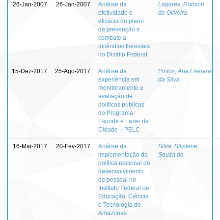
26-Jan-2007
26-Jan-2007
Análise da
Lagares, Robson
efetividade e
de Oliveira
eficácia do plano
de prevenção e
combate a
incêndios florestais
no Distrito Federal
15-Dez-2017
25-Ago-2017
Análise da
Pintos, Ana Elenara
experiência em
da Silva
monitoramento e
avaliação de
políticas públicas
do Programa
Esporte e Lazer da
Cidade – PELC
16-Mai-2017
20-Fev-2017
Análise da
Silva, Silvilene
implementação da
Souza da
política nacional de
desenvolvimento
de pessoal no
Instituto Federal de
Educação, Ciência
e Tecnologia do
Amazonas