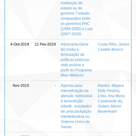
instituição de
estado ou de
governo ? estudo
comparativo entre
os governos FHC
(1999-2002) e Lula
(2007-2010)
4-Out-2019
21-Fev-2019
Advocacia-Geral
Costa Filho, James
da União e
Castelo Branco
formulação de
políticas públicas :
uma análise a
partir do Programa
Mais Médicos
Nov-2015
-
Agenda para
Ramos, Mayara
intensificação da
Kelly Pereira
;
atenção nutricional
Lima, Ana Maria
à desnutrição
Cavalcante de
;
infantil : resultados
Gubert, Muriel
de uma pactuação
Bauermann
interfederativa no
Sistema Único de
Saúde