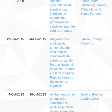
2008
-
Agentes
Sousa, Maria
comunitários de
Fátima de
;
Parreira,
saúde e ação
Clelia Maria de
intersetorial :
Sousa Ferreira
agenda de
promoção da
saúde em grandes
centros urbanos
12-Jun-2015
24-Fev-2015
Alegorias das
Faleiro, Rodrigo
políticas de
Paranhos
territorialidade :
uma análise
comparada da
sobreposição do
Parque Nacional
do Monte Roraima
e a terra indígena
Raposa Serra do
Sol em terras
Ingarikó
4-Out-2013
26-Jul-2013
Alinhamento entre
Taveira, Rodrigo
a regulação
Abrão Veloso
sanitária e as
políticas públicas
de medicamentos