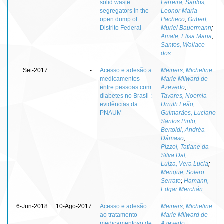
solid waste
Ferreira
;
Santos,
segregators in the
Leonor Maria
open dump of
Pacheco
;
Gubert,
Distrito Federal
Muriel Bauermann
;
Amate, Elisa Maria
;
Santos, Wallace
dos
Set-2017
-
Acesso e adesão a
Meiners, Micheline
medicamentos
Marie Milward de
entre pessoas com
Azevedo
;
diabetes no Brasil :
Tavares, Noemia
evidências da
Urruth Leão
;
PNAUM
Guimarães, Luciano
Santos Pinto
;
Bertoldi, Andréa
Dâmaso
;
Pizzol, Tatiane da
Silva Dal
;
Luiza, Vera Lucia
;
Mengue, Sotero
Serrate
;
Hamann,
Edgar Merchán
6-Jun-2018
10-Ago-2017
Acesso e adesão
Meiners, Micheline
ao tratamento
Marie Milward de
medicamentoso de
Azevedo