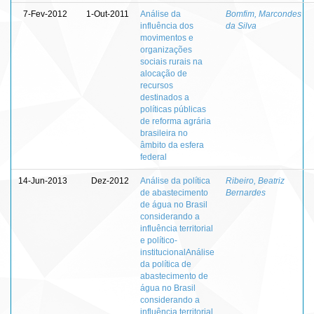
7-Fev-2012
1-Out-2011
Análise da
Bomfim, Marcondes
influência dos
da Silva
movimentos e
organizações
sociais rurais na
alocação de
recursos
destinados a
políticas públicas
de reforma agrária
brasileira no
âmbito da esfera
federal
14-Jun-2013
Dez-2012
Análise da política
Ribeiro, Beatriz
de abastecimento
Bernardes
de água no Brasil
considerando a
influência territorial
e político-
institucionalAnálise
da política de
abastecimento de
água no Brasil
considerando a
influência territorial