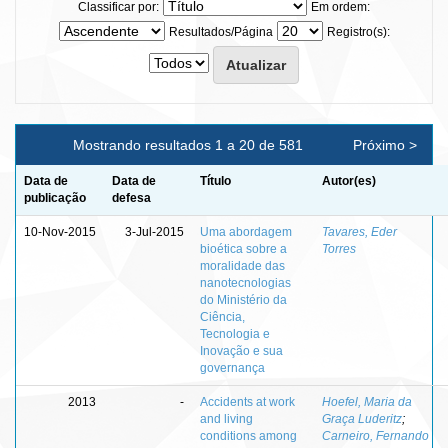
Classificar por:
Em ordem:
Resultados/Página
Registro(s):
Mostrando resultados 1 a 20 de 581
Próximo >
Data de
Data de
Título
Autor(es)
publicação
defesa
10-Nov-2015
3-Jul-2015
Uma abordagem
Tavares, Eder
bioética sobre a
Torres
moralidade das
nanotecnologias
do Ministério da
Ciência,
Tecnologia e
Inovação e sua
governança
2013
-
Accidents at work
Hoefel, Maria da
and living
Graça Luderitz
;
conditions among
Carneiro, Fernando