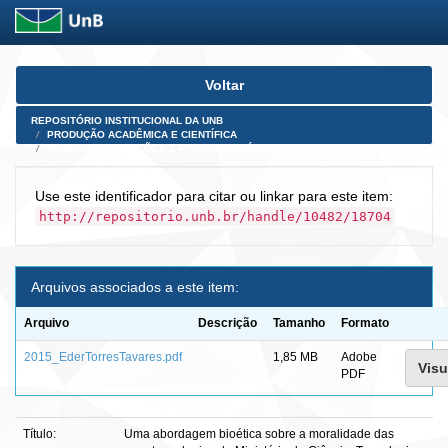
Skip
Voltar
navigation
REPOSITÓRIO INSTITUCIONAL DA UNB
PRODUÇÃO ACADÊMICA E CIENTÍFICA
TESES, DISSERTAÇÕES E PRODUTOS PÓS-DOUTORADO
Use este identificador para citar ou linkar para este item:
http://repositorio.unb.br/handle/10482/18704
Arquivos associados a este item:
Arquivo
Descrição
Tamanho
Formato
2015_EderTorresTavares.pdf
1,85 MB
Adobe
Visu
PDF
Título:
Uma abordagem bioética sobre a moralidade das