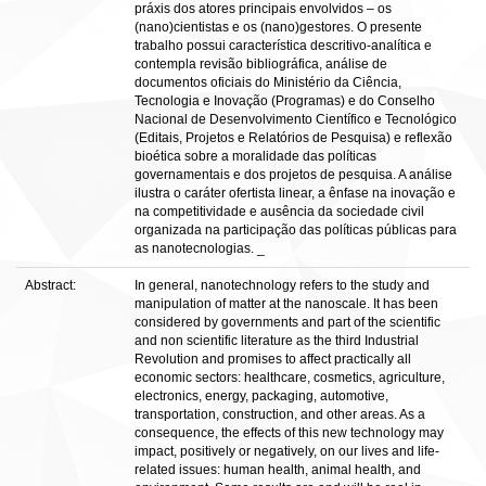
práxis dos atores principais envolvidos – os
(nano)cientistas e os (nano)gestores. O presente
trabalho possui característica descritivo-analítica e
contempla revisão bibliográfica, análise de
documentos oficiais do Ministério da Ciência,
Tecnologia e Inovação (Programas) e do Conselho
Nacional de Desenvolvimento Científico e Tecnológico
(Editais, Projetos e Relatórios de Pesquisa) e reflexão
bioética sobre a moralidade das políticas
governamentais e dos projetos de pesquisa. A análise
ilustra o caráter ofertista linear, a ênfase na inovação e
na competitividade e ausência da sociedade civil
organizada na participação das políticas públicas para
as nanotecnologias. _
Abstract:
In general, nanotechnology refers to the study and
manipulation of matter at the nanoscale. It has been
considered by governments and part of the scientific
and non scientific literature as the third Industrial
Revolution and promises to affect practically all
economic sectors: healthcare, cosmetics, agriculture,
electronics, energy, packaging, automotive,
transportation, construction, and other areas. As a
consequence, the effects of this new technology may
impact, positively or negatively, on our lives and life-
related issues: human health, animal health, and