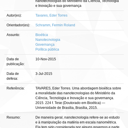
nanotecnologias do Ministério da Ciência, Tecnologia
e Inovação e sua governança
Autor(es):
Tavares, Eder Torres
Orientador(es):
Schramm, Fermin Roland
Assunto:
Bioética
Nanotecnologia
Governança
Política pública
Data de
10-Nov-2015
publicação:
Data de
3-Jul-2015
defesa:
Referência:
TAVARES, Eder Torres. Uma abordagem bioética sobre
a moralidade das nanotecnologias do Ministério da
Ciência, Tecnologia e Inovação e sua governança.
2015. 224 f. Tese (Doutorado em Bioética) —
Universidade de Brasília, Brasília, 2015.
Resumo:
De maneira geral, nanotecnologia refere-se ao estudo
e à manipulação da matéria em escala nanométrica.
Ela tem sido considerada por alguns governos e parte