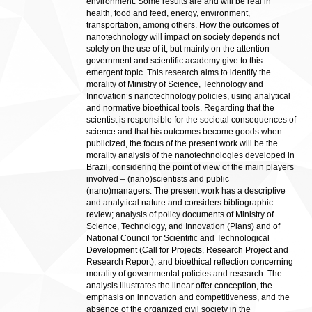
environment. Some results are and will be real in
health, food and feed, energy, environment,
transportation, among others. How the outcomes of
nanotechnology will impact on society depends not
solely on the use of it, but mainly on the attention
government and scientific academy give to this
emergent topic. This research aims to identify the
morality of Ministry of Science, Technology and
Innovation’s nanotechnology policies, using analytical
and normative bioethical tools. Regarding that the
scientist is responsible for the societal consequences of
science and that his outcomes become goods when
publicized, the focus of the present work will be the
morality analysis of the nanotechnologies developed in
Brazil, considering the point of view of the main players
involved – (nano)scientists and public
(nano)managers. The present work has a descriptive
and analytical nature and considers bibliographic
review; analysis of policy documents of Ministry of
Science, Technology, and Innovation (Plans) and of
National Council for Scientific and Technological
Development (Call for Projects, Research Project and
Research Report); and bioethical reflection concerning
morality of governmental policies and research. The
analysis illustrates the linear offer conception, the
emphasis on innovation and competitiveness, and the
absence of the organized civil society in the