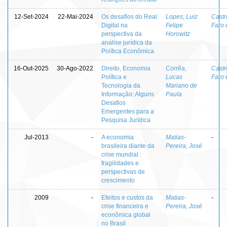
12-Set-2024
22-Mai-2024
Os desafios do Real
Lopes, Luiz
Castr
Digital na
Felipe
Faro 
perspectiva da
Horowitz
análise jurídica da
Política Econômica
16-Out-2025
30-Ago-2022
Direito, Economia
Corrêa,
Castr
Política e
Lucas
Faro 
Tecnologia da
Mariano de
Informação: Alguns
Paula
Desafios
Emergentes para a
Pesquisa Jurídica
Jul-2013
-
A economia
Matias-
-
brasileira diante da
Pereira, José
crise mundial :
fragilidades e
perspectivas de
crescimento
2009
-
Efeitos e custos da
Matias-
-
crise financeira e
Pereira, José
econômica global
no Brasil