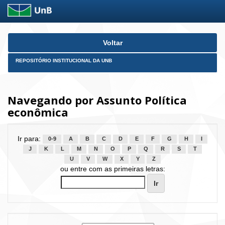
Skip
Voltar
navigation
REPOSITÓRIO INSTITUCIONAL DA UNB
Navegando por Assunto Política
econômica
Ir para:
0-9
A
B
C
D
E
F
G
H
I
J
K
L
M
N
O
P
Q
R
S
T
U
V
W
X
Y
Z
ou entre com as primeiras letras: