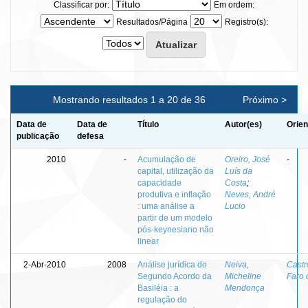
Classificar por:
Em ordem:
Resultados/Página
Registro(s):
Mostrando resultados 1 a 20 de 36
Próximo >
Data de
Data de
Título
Autor(es)
Orien
publicação
defesa
2010
-
Acumulação de
Oreiro, José
-
capital, utilização da
Luís da
capacidade
Costa
;
produtiva e inflação
Neves, André
: uma análise a
Lucio
partir de um modelo
pós-keynesiano não
linear
2-Abr-2010
2008
Análise jurídica do
Neiva,
Castr
Segundo Acordo da
Micheline
Faro 
Basiléia : a
Mendonça
regulação do