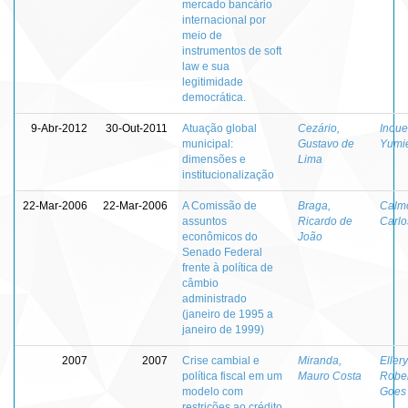
mercado bancário
internacional por
meio de
instrumentos de soft
law e sua
legitimidade
democrática.
9-Abr-2012
30-Out-2011
Atuação global
Cezário,
Inoue
municipal:
Gustavo de
Yumie
dimensões e
Lima
institucionalização
22-Mar-2006
22-Mar-2006
A Comissão de
Braga,
Calm
assuntos
Ricardo de
Carlo
econômicos do
João
Senado Federal
frente à política de
câmbio
administrado
(janeiro de 1995 a
janeiro de 1999)
2007
2007
Crise cambial e
Miranda,
Ellery
política fiscal em um
Mauro Costa
Rober
modelo com
Goes
restrições ao crédito