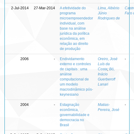
2-Jul-2014
27-Mar-2014
A efetividade do
Lima, Albério
Castr
programa
Júnio
Faro 
microempreendedor
Rodrigues de
individual, com
base na análise
jurídica da política
econômica, em
relação ao direito
de produção
2006
-
Endividamento
Oreiro, José
-
externo e controles
Luís da
de capitais : uma
Costa
;
Bó,
análise
Inácio
computacional de
Guerberoff
um modelo
Lanari
macrodinâmico pós-
keynesiano
2004
-
Estagnação
Matias-
-
econômica,
Pereira, José
governabilidade e
democracia no
Brasil