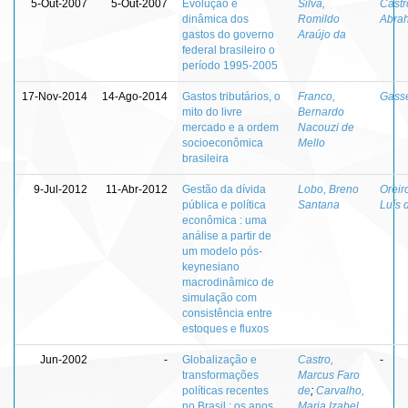
5-Out-2007
5-Out-2007
Evolução e
Silva,
Castr
dinâmica dos
Romildo
Abra
gastos do governo
Araújo da
federal brasileiro o
período 1995-2005
17-Nov-2014
14-Ago-2014
Gastos tributários, o
Franco,
Gasse
mito do livre
Bernardo
mercado e a ordem
Nacouzi de
socioeconômica
Mello
brasileira
9-Jul-2012
11-Abr-2012
Gestão da dívida
Lobo, Breno
Oreir
pública e política
Santana
Luís 
econômica : uma
análise a partir de
um modelo pós-
keynesiano
macrodinâmico de
simulação com
consistência entre
estoques e fluxos
Jun-2002
-
Globalização e
Castro,
-
transformações
Marcus Faro
políticas recentes
de
;
Carvalho,
no Brasil : os anos
Maria Izabel