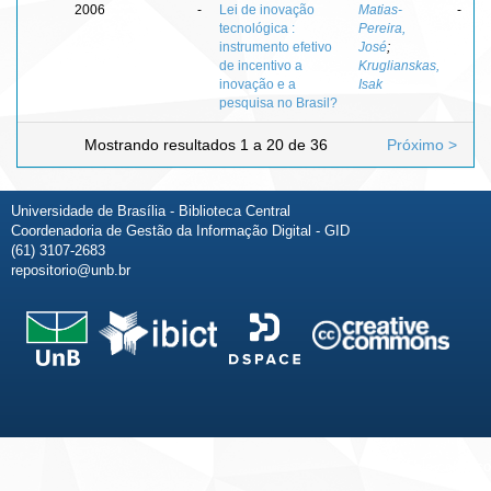
2006
-
Lei de inovação
Matias-
-
tecnológica :
Pereira,
instrumento efetivo
José
;
de incentivo a
Kruglianskas,
inovação e a
Isak
pesquisa no Brasil?
Mostrando resultados 1 a 20 de 36
Próximo >
Universidade de Brasília - Biblioteca Central
Coordenadoria de Gestão da Informação Digital - GID
(61) 3107-2683
repositorio@unb.br
Fale conosco