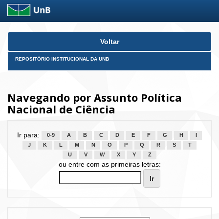
Skip
Voltar
navigation
REPOSITÓRIO INSTITUCIONAL DA UNB
Navegando por Assunto Política
Nacional de Ciência
Ir para:
0-9
A
B
C
D
E
F
G
H
I
J
K
L
M
N
O
P
Q
R
S
T
U
V
W
X
Y
Z
ou entre com as primeiras letras: