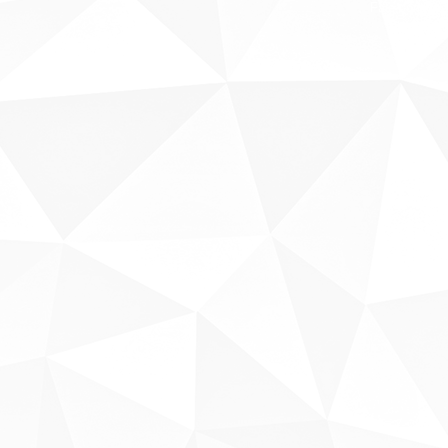
Fale conosco
Sobre