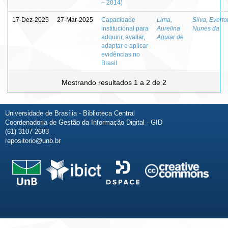
– 2014)
17-Dez-2025
27-Mar-2025
Capacidade
Lima,
Silva, Everto
institucional para
Aurelina
Nunes da
adquirir, avaliar,
Aguiar de
adaptar e aplicar
evidências no
Brasil
Mostrando resultados 1 a 2 de 2
Universidade de Brasília - Biblioteca Central
Coordenadoria de Gestão da Informação Digital - GID
(61) 3107-2683
repositorio@unb.br