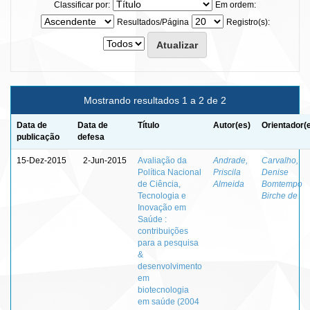
Classificar por:
Em ordem:
Resultados/Página
Registro(s):
Mostrando resultados 1 a 2 de 2
Data de
Data de
Título
Autor(es)
Orientador(
publicação
defesa
15-Dez-2015
2-Jun-2015
Avaliação da
Andrade,
Carvalho,
Política Nacional
Priscila
Denise
de Ciência,
Almeida
Bomtempo
Tecnologia e
Birche de
Inovação em
Saúde :
contribuições
para a pesquisa
&
desenvolvimento
em
biotecnologia
em saúde (2004