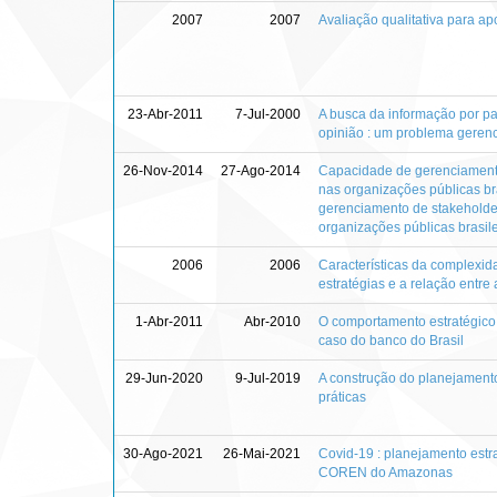
2007
2007
Avaliação qualitativa para a
23-Abr-2011
7-Jul-2000
A busca da informação por pa
opinião : um problema gerenc
26-Nov-2014
27-Ago-2014
Capacidade de gerenciamento
nas organizações públicas br
gerenciamento de stakeholde
organizações públicas brasile
2006
2006
Características da complexi
estratégias e a relação entr
1-Abr-2011
Abr-2010
O comportamento estratégico 
caso do banco do Brasil
29-Jun-2020
9-Jul-2019
A construção do planejamento
práticas
30-Ago-2021
26-Mai-2021
Covid-19 : planejamento estr
COREN do Amazonas