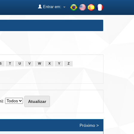
Entrar em:
S
T
U
V
W
X
Y
Z
s):
Próximo >