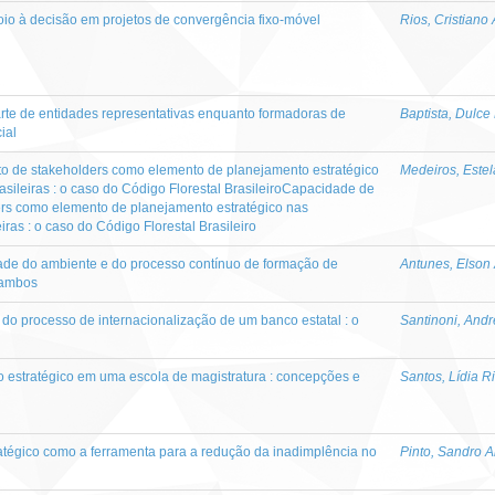
poio à decisão em projetos de convergência fixo-móvel
Rios, Cristiano
rte de entidades representativas enquanto formadoras de
Baptista, Dulce
ial
 de stakeholders como elemento de planejamento estratégico
Medeiros, Estel
asileiras : o caso do Código Florestal BrasileiroCapacidade de
rs como elemento de planejamento estratégico nas
iras : o caso do Código Florestal Brasileiro
dade do ambiente e do processo contínuo de formação de
Antunes, Elson
e ambos
do processo de internacionalização de um banco estatal : o
Santinoni, And
 estratégico em uma escola de magistratura : concepções e
Santos, Lídia R
atégico como a ferramenta para a redução da inadimplência no
Pinto, Sandro A