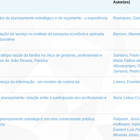
Autor(es)
os de planejamento estratégico e de orçamento : a experiência
Rodrigues, Gab
tação de serviço no instituto de pesquisa econômica aplicada
Barroso, Manoe
rporativa
ratégia saúde da família na ótica de gestores, profissionais e
Santana, Paulo
pio de João Pessoa, Paraíba
Maria Fátima d
Albuquerque
;
O
Santana, Pedro
rança da informação : um modelo de cadeia de
Lorens, Evandr
 planejamento: relação entre a participação dos profissionais e
Nora, Letisa C
planejamento estratégico em uma universidade pública :
Falqueto, Júni
cia
Hoffmann, Valm
Éverton Luís Pe
Miranda Júnior,