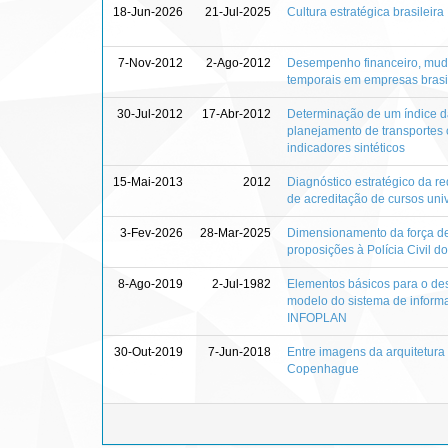
18-Jun-2026
21-Jul-2025
Cultura estratégica brasileir
7-Nov-2012
2-Ago-2012
Desempenho financeiro, mudan
temporais em empresas brasil
30-Jul-2012
17-Abr-2012
Determinação de um índice da
planejamento de transportes
indicadores sintéticos
15-Mai-2013
2012
Diagnóstico estratégico da r
de acreditação de cursos un
3-Fev-2026
28-Mar-2025
Dimensionamento da força de 
proposições à Polícia Civil do
8-Ago-2019
2-Jul-1982
Elementos básicos para o des
modelo do sistema de informa
INFOPLAN
30-Out-2019
7-Jun-2018
Entre imagens da arquitetura 
Copenhague