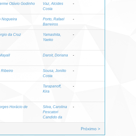
herme Otávio Godinho
Vaz, Alcides
-
Costa
o Nogueira
Porto, Rafael
-
Barreiros
érgio da Cruz
Yamashita,
-
Yaeko
Mayall
Daroit, Doriana
-
 Ribeiro
Sousa, Jonilto
-
Costa
Tarapanoff,
-
Kira
orges Horácio de
Silva, Carolina
-
Pescatori
Candido da
Próximo >