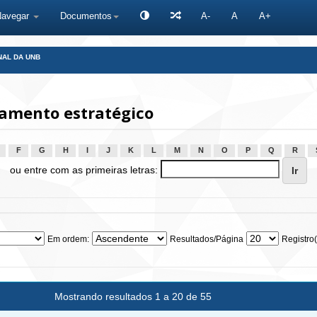
Navegar
Documentos
A-
A
A+
NAL DA UNB
amento estratégico
F
G
H
I
J
K
L
M
N
O
P
Q
R
ou entre com as primeiras letras:
Em ordem:
Resultados/Página
Registro(
Mostrando resultados 1 a 20 de 55