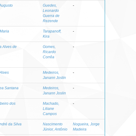
 Augusto
Guedes,
-
Leonardo
Guerra de
Rezende
 Maria
Tarapanoff,
-
Kira
a Alves de
Gomes,
-
Ricardo
Corrêa
 Alves
Medeiros,
-
Janann Joslin
rea Santana
Medeiros,
-
Janann Joslin
ibeiro dos
Machado,
-
Liliane
Campos
ndré da Silva
Nascimento
Nogueira, Jorge
Júnior, Antônio
Madeira