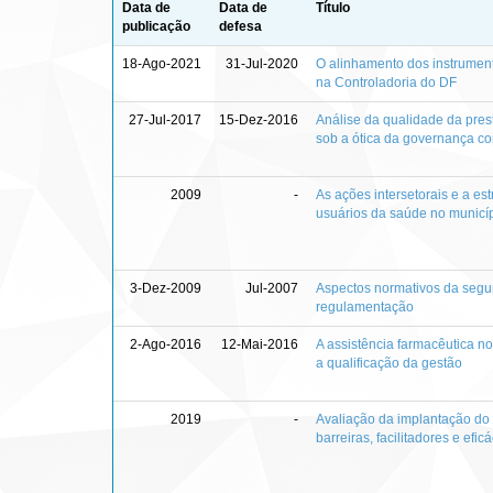
Data de
Data de
Título
publicação
defesa
18-Ago-2021
31-Jul-2020
O alinhamento dos instrument
na Controladoria do DF
27-Jul-2017
15-Dez-2016
Análise da qualidade da pres
sob a ótica da governança co
2009
-
As ações intersetorais e a est
usuários da saúde no municí
3-Dez-2009
Jul-2007
Aspectos normativos da segu
regulamentação
2-Ago-2016
12-Mai-2016
A assistência farmacêutica no
a qualificação da gestão
2019
-
Avaliação da implantação do 
barreiras, facilitadores e eficá