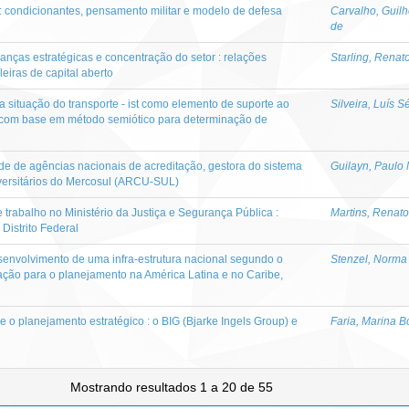
a : condicionantes, pensamento militar e modelo de defesa
Carvalho, Guil
de
ças estratégicas e concentração do setor : relações
Starling, Renat
eiras de capital aberto
 situação do transporte - ist como elemento de suporte ao
Silveira, Luís S
 com base em método semiótico para determinação de
ede de agências nacionais de acreditação, gestora do sistema
Guilayn, Paulo 
iversitários do Mercosul (ARCU-SUL)
trabalho no Ministério da Justiça e Segurança Pública :
Martins, Renato
 Distrito Federal
envolvimento de uma infra-estrutura nacional segundo o
Stenzel, Norma
ção para o planejamento na América Latina e no Caribe,
e o planejamento estratégico : o BIG (Bjarke Ingels Group) e
Faria, Marina B
Mostrando resultados 1 a 20 de 55