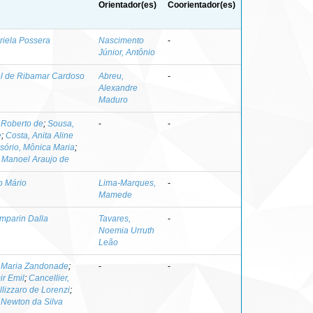
Orientador(es)
Coorientador(es)
riela Possera
Nascimento
-
Júnior, Antônio
l de Ribamar Cardoso
Abreu,
-
Alexandre
Maduro
 Roberto de
;
Sousa,
-
-
e
;
Costa, Anita Aline
sório, Mônica Maria
;
 Manoel Araujo de
o Mário
Lima-Marques,
-
Mamede
omparin Dalla
Tavares,
-
Noemia Urruth
Leão
a Maria Zandonade
;
-
-
ir Emil
;
Cancellier,
llizzaro de Lorenzi
;
 Newton da Silva