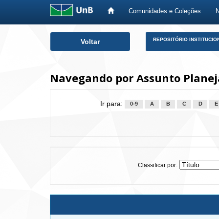
Comunidades e Coleções
Skip
REPOSITÓRIO INSTITUCIO
Voltar
navigation
Navegando por Assunto Planej
Ir para:
0-9
A
B
C
D
E
Classificar por: