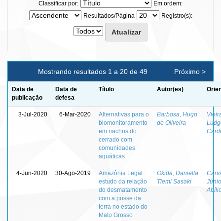
Classificar por:
Em ordem:
Resultados/Página
Registro(s):
Mostrando resultados 1 a 20 de 49
Próximo >
Data de
Data de
Título
Autor(es)
Orie
publicação
defesa
3-Jul-2020
6-Mar-2020
Alternativas para o
Barbosa, Hugo
Vieir
biomonitoramento
de Oliveira
Ludg
em riachos do
Cardo
cerrado com
comunidades
aquáticas
4-Jun-2020
30-Ago-2019
Amazônia Legal :
Okida, Daniella
Carv
estudo da relação
Tiemi Sasaki
Júnio
do desmatamento
Abíli
com a posse da
terra no estado do
Mato Grosso