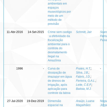
ambientais em
espaços
museológicos por
meio de um
método de
previsão
11-Abr-2016
14-Set-2015
Crime sem castigo
Schmitt, Jair
Scar
: a efetividade da
Fern
fiscalização
Paiv
ambiental para o
controle do
desmatamento
ilegal na
Amazônia
1996
-
Curva de
Prates, H.T.
;
-
dissipação de
Silva, J.B.
;
imazapyr em água
Fabris, J.D.
;
de drenos de
Ferreira, G.A.L.
;
irrigação, após
Leite, C.E.P.
;
aplicação para
Batista, M.J.
controle da taboa
27-Jul-2020
19-Dez-2019
Dimensão
Araújo, Luana
Nogu
espacial na
Magalhães
Jorg