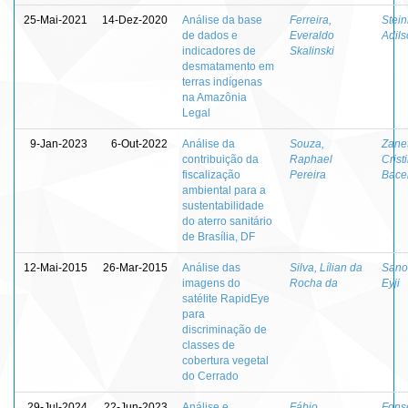
25-Mai-2021
14-Dez-2020
Análise da base
Ferreira,
Stein
de dados e
Everaldo
Adil
indicadores de
Skalinski
desmatamento em
terras indígenas
na Amazônia
Legal
9-Jan-2023
6-Out-2022
Análise da
Souza,
Zanet
contribuição da
Raphael
Crist
fiscalização
Pereira
Bacel
ambiental para a
sustentabilidade
do aterro sanitário
de Brasília, DF
12-Mai-2015
26-Mar-2015
Análise das
Silva, Lílian da
Sano
imagens do
Rocha da
Eyji
satélite RapidEye
para
discriminação de
classes de
cobertura vegetal
do Cerrado
29-Jul-2024
22-Jun-2023
Análise e
Fábio,
Fons