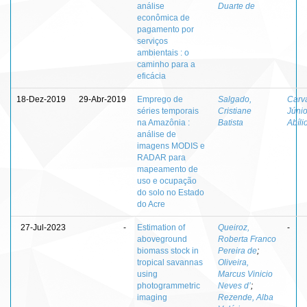
análise
Duarte de
econômica de
pagamento por
serviços
ambientais : o
caminho para a
eficácia
18-Dez-2019
29-Abr-2019
Emprego de
Salgado,
Carv
séries temporais
Cristiane
Júnio
na Amazônia :
Batista
Abíli
análise de
imagens MODIS e
RADAR para
mapeamento de
uso e ocupação
do solo no Estado
do Acre
27-Jul-2023
-
Estimation of
Queiroz,
-
aboveground
Roberta Franco
biomass stock in
Pereira de
;
tropical savannas
Oliveira,
using
Marcus Vinicio
photogrammetric
Neves d’
;
imaging
Rezende, Alba