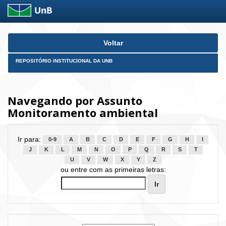
Skip
Voltar
navigation
REPOSITÓRIO INSTITUCIONAL DA UNB
Navegando por Assunto
Monitoramento ambiental
Ir para:
0-9
A
B
C
D
E
F
G
H
I
J
K
L
M
N
O
P
Q
R
S
T
U
V
W
X
Y
Z
ou entre com as primeiras letras: