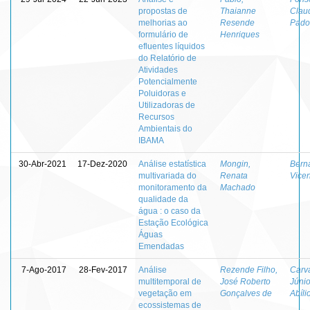
propostas de
Thaianne
Clau
melhorias ao
Resende
Pado
formulário de
Henriques
efluentes líquidos
do Relatório de
Atividades
Potencialmente
Poluidoras e
Utilizadoras de
Recursos
Ambientais do
IBAMA
30-Abr-2021
17-Dez-2020
Análise estatística
Mongin,
Berna
multivariada do
Renata
Vicen
monitoramento da
Machado
qualidade da
água : o caso da
Estação Ecológica
Águas
Emendadas
7-Ago-2017
28-Fev-2017
Análise
Rezende Filho,
Carv
multitemporal de
José Roberto
Júnio
vegetação em
Gonçalves de
Abíli
ecossistemas de