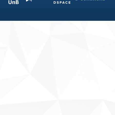
Fale conosco
Sobre