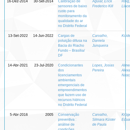
16-Dez-2014
30-Set-2014
Calibração de
Aguiar, Erick
Roig
sensores de baixo
Frederico Kill
Llace
custo para
monitoramento da
qualidade do ar
no Distrito Federal
13-Set-2022
14-Jun-2022
Cargas de
Carvalho,
Koide
poluição difusa na
Daniela
Bacia do Riacho
Junqueira
Fundo – Brasília/
DF
14-Abr-2021
23-Jul-2020
Condicionantes
Lopes, Josias
Alme
dos
Pereira
Alex
licenciamentos
Nasc
ambientais
emergenciais de
empreendimentos
que fazem uso de
recursos hídricos
no Distrito Federal
5-Abr-2016
2005
Conservação
Carvalho,
Krüge
preventiva :
Silmara Küster
Edua
análise de
de Paula
condições