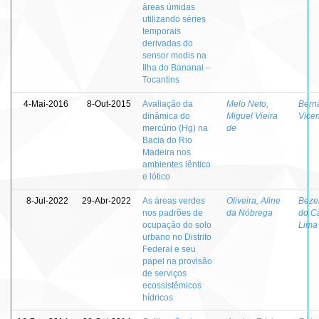
áreas úmidas
utilizando séries
temporais
derivadas do
sensor modis na
Ilha do Bananal –
Tocantins
4-Mai-2016
8-Out-2015
Avaliação da
Melo Neto,
Berna
dinâmica do
Miguel Vieira
Vicen
mercúrio (Hg) na
de
Bacia do Rio
Madeira nos
ambientes lêntico
e lótico
8-Jul-2022
29-Abr-2022
As áreas verdes
Oliveira, Aline
Bezer
nos padrões de
da Nóbrega
do C
ocupação do solo
Lima
urbano no Distrito
Federal e seu
papel na provisão
de serviços
ecossistêmicos
hídricos