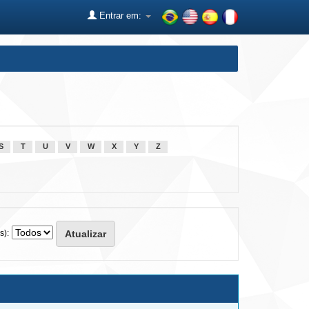
Entrar em:
S
T
U
V
W
X
Y
Z
s):