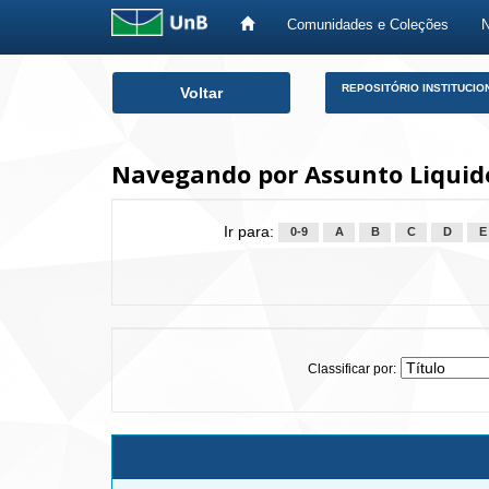
Comunidades e Coleções
Skip
REPOSITÓRIO INSTITUCIO
Voltar
navigation
Navegando por Assunto Liquide
Ir para:
0-9
A
B
C
D
E
Classificar por: