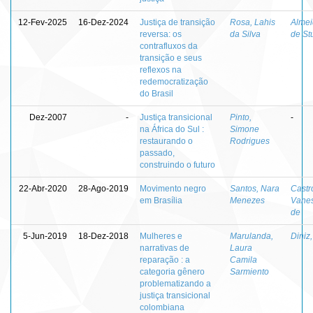
12-Fev-2025
16-Dez-2024
Justiça de transição
Rosa, Lahis
Almei
reversa: os
da Silva
de St
contrafluxos da
transição e seus
reflexos na
redemocratização
do Brasil
Dez-2007
-
Justiça transicional
Pinto,
-
na África do Sul :
Simone
restaurando o
Rodrigues
passado,
construindo o futuro
22-Abr-2020
28-Ago-2019
Movimento negro
Santos, Nara
Castr
em Brasília
Menezes
Vanes
de
5-Jun-2019
18-Dez-2018
Mulheres e
Marulanda,
Diniz
narrativas de
Laura
reparação : a
Camila
categoria gênero
Sarmiento
problematizando a
justiça transicional
colombiana