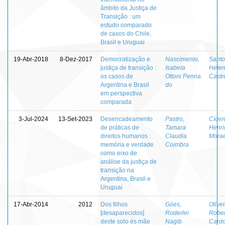
âmbito da Justiça de
Transição : um
estudo comparado
de casos do Chile,
Brasil e Uruguai
19-Abr-2018
8-Dez-2017
Democratização e
Nascimento,
Santo
justiça de transição :
Isabela
Helen
os casos de
Ottoni Penna
Castr
Argentina e Brasil
do
em perspectiva
comparada
3-Jul-2024
13-Set-2023
Desencadeamento
Pastro,
Cícer
de práticas de
Tamara
Henri
direitos humanos :
Claudia
Mora
memória e verdade
Coimbra
como eixo de
análise da justiça de
transição na
Argentina, Brasil e
Uruguai
17-Abr-2014
2012
Dos filhos
Góes,
Olivei
[desaparecidos]
Roderlei
Rober
deste solo és mãe
Nagib
Cardo