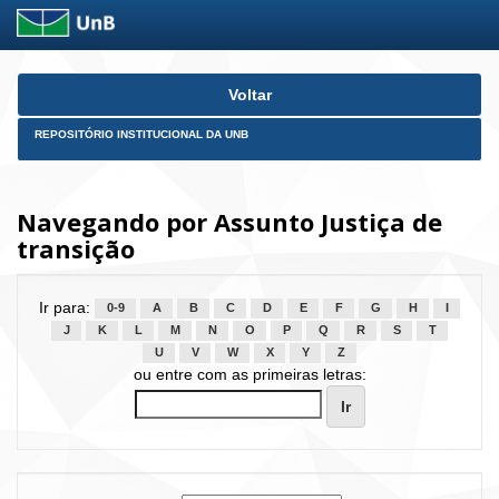
Skip
Voltar
navigation
REPOSITÓRIO INSTITUCIONAL DA UNB
Navegando por Assunto Justiça de
transição
Ir para:
0-9
A
B
C
D
E
F
G
H
I
J
K
L
M
N
O
P
Q
R
S
T
U
V
W
X
Y
Z
ou entre com as primeiras letras: