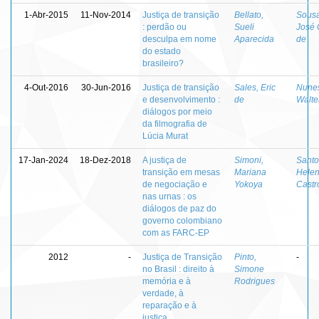
1-Abr-2015
11-Nov-2014
Justiça de transição
Bellato,
Sousa
: perdão ou
Sueli
José 
desculpa em nome
Aparecida
de
do estado
brasileiro?
4-Out-2016
30-Jun-2016
Justiça de transição
Sales, Eric
Nunes
e desenvolvimento :
de
Walte
diálogos por meio
da filmografia de
Lúcia Murat
17-Jan-2024
18-Dez-2018
A justiça de
Simoni,
Santo
transição em mesas
Mariana
Helen
de negociação e
Yokoya
Castr
nas urnas : os
diálogos de paz do
governo colombiano
com as FARC-EP
2012
-
Justiça de Transição
Pinto,
-
no Brasil : direito à
Simone
memória e à
Rodrigues
verdade, à
reparação e à
justiça