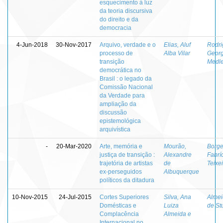
esquecimento à luz
da teoria discursiva
do direito e da
democracia
4-Jun-2018
30-Nov-2017
Arquivo, verdade e o
Elias, Aluf
Rodri
processo de
Alba Vilar
Georg
transição
Medl
democrática no
Brasil : o legado da
Comissão Nacional
da Verdade para
ampliação da
discussão
epistemológica
arquivística
-
20-Mar-2020
Arte, memória e
Mourão,
Borge
justiça de transição :
Alexandre
Fabrí
trajetória de artistas
de
Teixe
ex-perseguidos
Albuquerque
políticos da ditadura
10-Nov-2015
24-Jul-2015
Cortes Superiores
Silva, Ana
Almei
Domésticas e
Luiza
de St
Complacência
Almeida e
Internacional no