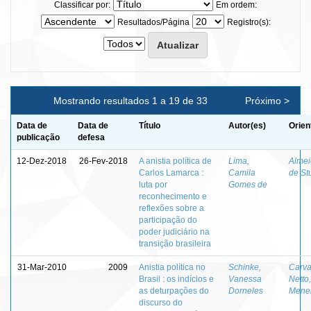
Classificar por:
Em ordem:
Resultados/Página
Registro(s):
Mostrando resultados 1 a 19 de 33
Próximo >
Data de
Data de
Título
Autor(es)
Orien
publicação
defesa
12-Dez-2018
26-Fev-2018
A anistia política de
Lima,
Almei
Carlos Lamarca :
Camila
de St
luta por
Gomes de
reconhecimento e
reflexões sobre a
participação do
poder judiciário na
transição brasileira
31-Mar-2010
2009
Anistia política no
Schinke,
Carva
Brasil : os indícios e
Vanessa
Netto,
as deturpações do
Dorneles
Menel
discurso do