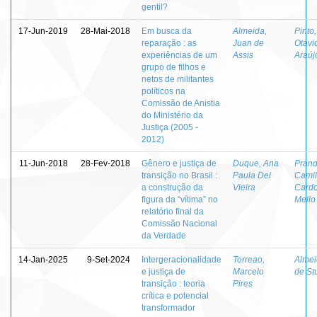
gentil?
17-Jun-2019
28-Mai-2018
Em busca da
Almeida,
Pinto,
reparação : as
Juan de
Otávi
experiências de um
Assis
Araúj
grupo de filhos e
netos de militantes
políticos na
Comissão de Anistia
do Ministério da
Justiça (2005 -
2012)
11-Jun-2018
28-Fev-2018
Gênero e justiça de
Duque, Ana
Prand
transição no Brasil :
Paula Del
Cami
a construção da
Vieira
Cardo
figura da “vítima” no
Mello
relatório final da
Comissão Nacional
da Verdade
14-Jan-2025
9-Set-2024
Intergeracionalidade
Torreao,
Almei
e justiça de
Marcelo
de St
transição : teoria
Pires
crítica e potencial
transformador