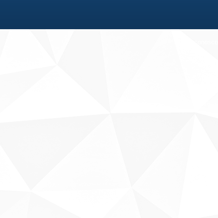
Fale conosco
Sobre