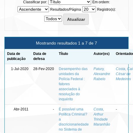
Classificar por:
Em ordem:
Resultados/Página
Registro(s):
Mostrando resultados 1 a 7 de 7
Data de
Data de
Título
Autor(es)
Orientado
publicação
defesa
1-Jul-2020
28-Fev-2020
Desempenho das
Patury,
Costa, Ca
unidades da
Alexandre
César de
Polícia Federal :
Rabelo
Medeiros
fatores
associados à
resolução do
inquérito
Abr-2011
-
É possível uma
Costa,
-
Política Criminal?
Arthur
a
Trindade
discricionariedade
Maranhão
no Sistema de