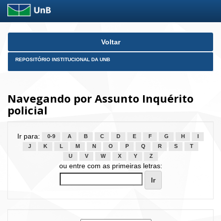
Skip
Voltar
navigation
REPOSITÓRIO INSTITUCIONAL DA UNB
Navegando por Assunto Inquérito
policial
Ir para:
0-9
A
B
C
D
E
F
G
H
I
J
K
L
M
N
O
P
Q
R
S
T
U
V
W
X
Y
Z
ou entre com as primeiras letras: