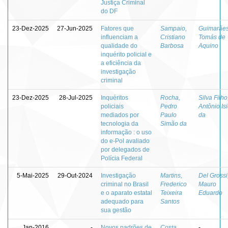
Justiça Criminal
do DF
23-Dez-2025
27-Jun-2025
Fatores que
Sampaio,
Guimarães
influenciam a
Cristiano
Tomás de
qualidade do
Barbosa
Aquino
inquérito policial e
a eficiência da
investigação
criminal
23-Dez-2025
28-Jul-2025
Inquéritos
Rocha,
Silva Filho
policiais
Pedro
Antônio Is
mediados por
Paulo
da
tecnologia da
Simão da
informação : o uso
do e-Pol avaliado
por delegados de
Polícia Federal
5-Mai-2025
29-Out-2024
Investigação
Martins,
Del Grossi
criminal no Brasil
Frederico
Mauro
e o aparato estatal
Teixeira
Eduardo
adequado para
Santos
sua gestão
Jan-2016
-
Novos padrões de
Costa,
-