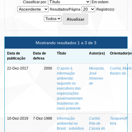
Classificar por:
Em ordem:
Resultados/Página
Registro(s):
Mostrando resultados 1 a 3 de 3
Data de
Data de
Título
Autor(es)
Orientador(e
publicação
defesa
22-Dez-2017
2000
O apoio à
Mesquita,
Cunha, Muril
informação
José
Bastos da
ambiental,
Ximenes
segundo os
de
executivos das
organizações
governamentais
brasileiras de
meio ambiente
10-Dez-2019
7-Dez-1988
Informação
Caribé,
Tarapanoff,
ambiental no
Rita de
Kira
Brasil : subsídios
Cássia do