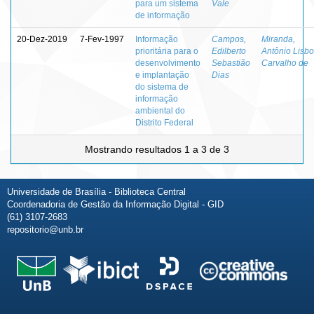
para um sistema
Vale
de informação
20-Dez-2019
7-Fev-1997
Informação
Campos,
Miranda,
prioritária para o
Edilberto
Antônio Lisb
desenvolvimento
Sebastião
Carvalho de
e implantação
Dias
do sistema de
informação
ambiental do
Distrito Federal
Mostrando resultados 1 a 3 de 3
Universidade de Brasília - Biblioteca Central
Coordenadoria de Gestão da Informação Digital - GID
(61) 3107-2683
repositorio@unb.br