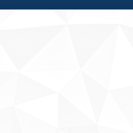
Fale conosco
Sobre