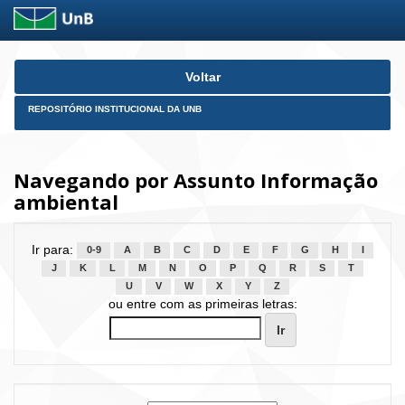
Skip
Voltar
navigation
REPOSITÓRIO INSTITUCIONAL DA UNB
Navegando por Assunto Informação
ambiental
Ir para:
0-9
A
B
C
D
E
F
G
H
I
J
K
L
M
N
O
P
Q
R
S
T
U
V
W
X
Y
Z
ou entre com as primeiras letras: