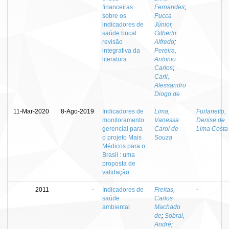
financeiras
Fernandes
;
sobre os
Pucca
indicadores de
Júnior,
saúde bucal :
Gilberto
revisão
Alfredo
;
integrativa da
Pereira,
literatura
Antonio
Carlos
;
Carli,
Alessandro
Diogo de
11-Mar-2020
8-Ago-2019
Indicadores de
Lima,
Furlanetto,
monitoramento
Vanessa
Denise de
gerencial para
Carol de
Lima Costa
o projeto Mais
Souza
Médicos para o
Brasil : uma
proposta de
validação
2011
-
Indicadores de
Freitas,
-
saúde
Carlos
ambiental
Machado
de
;
Sobral,
André
;