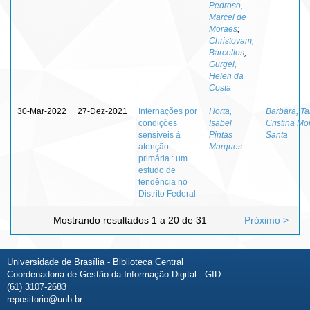
Pedroso,
Marcel de
Moraes
;
Christovam,
Barcellos
;
Gurgel,
Helen da
Costa
30-Mar-2022
27-Dez-2021
Internações por
Horta,
Barbara, Ta
condições
Isabel
Cristina Mo
sensíveis à
Pintas
Santa
atenção
Marques
primária : um
estudo de
tendência no
Distrito Federal
Mostrando resultados 1 a 20 de 31
Próximo >
Universidade de Brasília - Biblioteca Central
Coordenadoria de Gestão da Informação Digital - GID
(61) 3107-2683
repositorio@unb.br