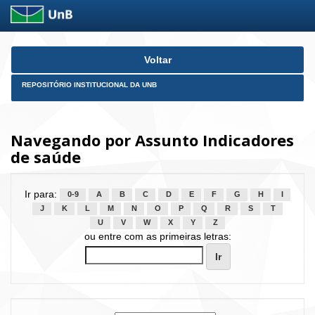
Skip
Voltar
navigation
REPOSITÓRIO INSTITUCIONAL DA UNB
Navegando por Assunto Indicadores
de saúde
Ir para:
0-9
A
B
C
D
E
F
G
H
I
J
K
L
M
N
O
P
Q
R
S
T
U
V
W
X
Y
Z
ou entre com as primeiras letras: