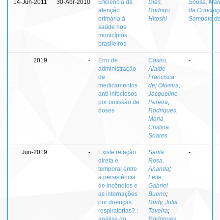
14-Jun-2011
30-Abr-2010
Eficiência da
Dias,
Sousa, Mar
atenção
Rodrigo
da Conceiç
primária à
Hitoshi
Sampaio d
saúde nos
municípios
brasileiros
2019
-
Erro de
Castro,
-
administração
Alaíde
de
Francisca
medicamentos
de
;
Oliveira,
anti-infeciosos
Jacqueline
por omissão de
Pereira
;
doses
Rodrigues,
Maria
Cristina
Soares
Jun-2019
-
Existe relação
Santa
-
direta e
Rosa,
temporal entre
Ananda
;
a persistência
Leite,
de incêndios e
Gabriel
as internações
Bueno
;
por doenças
Rudy, Julia
respiratórias? :
Taveira
;
análise do
Rodrigues,