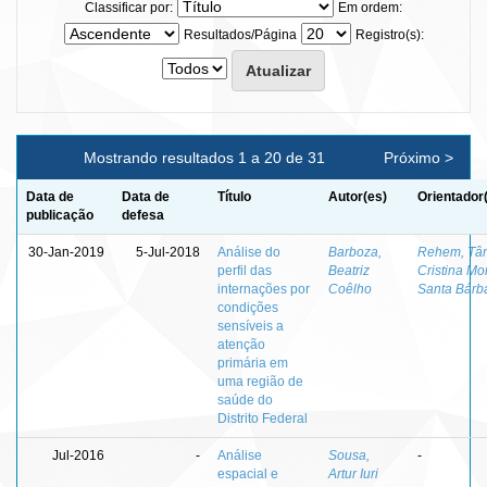
Classificar por:
Em ordem:
Resultados/Página
Registro(s):
Mostrando resultados 1 a 20 de 31
Próximo >
Data de
Data de
Título
Autor(es)
Orientador
publicação
defesa
30-Jan-2019
5-Jul-2018
Análise do
Barboza,
Rehem, Tâ
perfil das
Beatriz
Cristina Mo
internações por
Coêlho
Santa Bárb
condições
sensíveis a
atenção
primária em
uma região de
saúde do
Distrito Federal
Jul-2016
-
Análise
Sousa,
-
espacial e
Artur Iuri