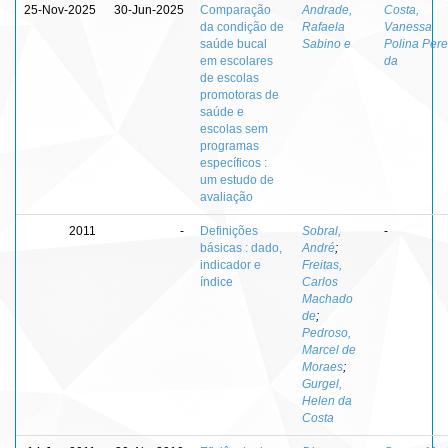
25-Nov-2025
30-Jun-2025
Comparação
Andrade,
Costa,
da condição de
Rafaela
Vanessa
saúde bucal
Sabino e
Polina Pere
em escolares
da
de escolas
promotoras de
saúde e
escolas sem
programas
específicos :
um estudo de
avaliação
2011
-
Definições
Sobral,
-
básicas : dado,
André
;
indicador e
Freitas,
índice
Carlos
Machado
de
;
Pedroso,
Marcel de
Moraes
;
Gurgel,
Helen da
Costa