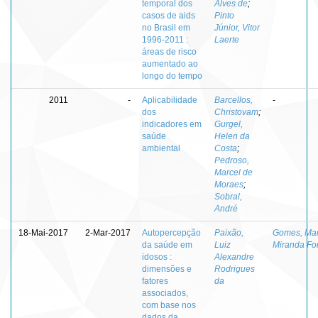
temporal dos
Alves de
;
casos de aids
Pinto
no Brasil em
Júnior, Vitor
1996-2011 :
Laerte
áreas de risco
aumentado ao
longo do tempo
2011
-
Aplicabilidade
Barcellos,
-
dos
Christovam
;
indicadores em
Gurgel,
saúde
Helen da
ambiental
Costa
;
Pedroso,
Marcel de
Moraes
;
Sobral,
André
18-Mai-2017
2-Mar-2017
Autopercepção
Paixão,
Gomes, Mar
da saúde em
Luiz
Miranda Fo
idosos :
Alexandre
dimensões e
Rodrigues
fatores
da
associados,
com base nos
dados da