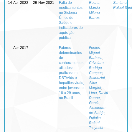
14-Abr-2022
29-Nov-2021
Falta de
Rocha,
Santana,
medicamentos
Márcia
Rafael San
no Sistema
Milena
Único de
Barros
Saúde e
indicadores de
aquisição
pública
Abr-2017
-
Fatores
Fontes,
-
determinantes
Miguel
de
Barbosa
;
conhecimentos,
Crivelaro,
atitudes e
Rodrigo
práticas em
Campos
;
DST/Aids e
Scartezini,
hepatites virais,
Alice
entre jovens de
Margini
;
18 a 29 anos,
Lima, David
no Brasil
Duarte
;
Garcia,
Alexandre
de Araújo
;
Fujioka,
Rafael
Tsuyoshi