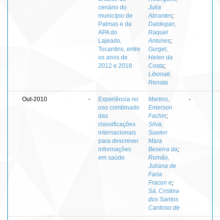
cenário do
Julia
município de
Abrantes
;
Palmas e da
Daldegan,
APA do
Raquel
Lajeado,
Antunes
;
Tocantins, entre
Gurgel,
os anos de
Helen da
2012 e 2018
Costa
;
Libonati,
Renata
Out-2010
-
Experiência no
Martins,
-
uso combinado
Emerson
das
Fachin
;
classificações
Silva,
internacionais
Suelen
para descrever
Mara
informações
Beserra da
;
em saúde
Romão,
Juliana de
Faria
Fracon e
;
Sá, Cristina
dos Santos
Cardoso de