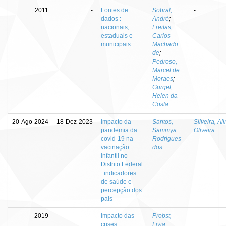
2011
-
Fontes de
Sobral,
-
dados :
André
;
nacionais,
Freitas,
estaduais e
Carlos
municipais
Machado
de
;
Pedroso,
Marcel de
Moraes
;
Gurgel,
Helen da
Costa
20-Ago-2024
18-Dez-2023
Impacto da
Santos,
Silveira, Al
pandemia da
Sammya
Oliveira
covid-19 na
Rodrigues
vacinação
dos
infantil no
Distrito Federal
: indicadores
de saúde e
percepção dos
pais
2019
-
Impacto das
Probst,
-
crises
Livia