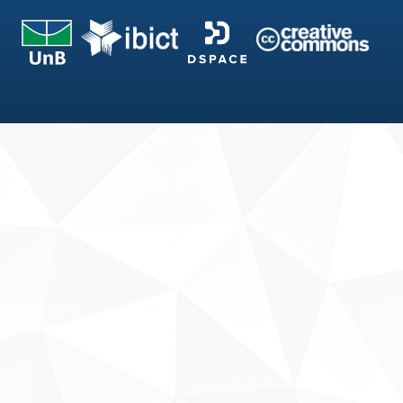
Fale conosco
Sobre