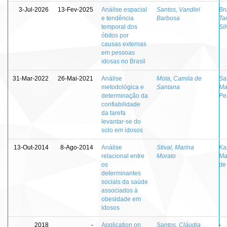
3-Jul-2026
13-Fev-2025
Análise espacial
Santos, Vandiel
Br
e tendência
Barbosa
Ta
temporal dos
Si
óbitos por
causas externas
em pessoas
idosas no Brasil
31-Mar-2022
26-Mai-2021
Análise
Mota, Camila de
Sa
metodológica e
Santana
Ma
determinação da
Pe
confiabilidade
da tarefa
levantar-se do
solo em idosos
13-Out-2014
8-Ago-2014
Análise
Stival, Marina
Ka
relacional entre
Morato
Ma
os
de
determinantes
sociais da saúde
associados à
obesidade em
idosos
2018
-
Application on
Santos, Cláudia
-