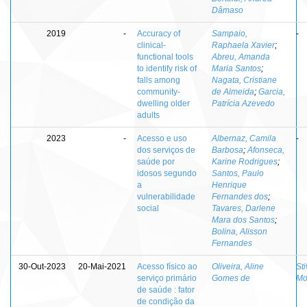
Dâmaso
2019
-
Accuracy of
Sampaio,
-
clinical-
Raphaela Xavier
;
functional tools
Abreu, Amanda
to identify risk of
Maria Santos
;
falls among
Nagata, Cristiane
community-
de Almeida
;
Garcia,
dwelling older
Patrícia Azevedo
adults
2023
-
Acesso e uso
Albernaz, Camila
-
dos serviços de
Barbosa
;
Afonseca,
saúde por
Karine Rodrigues
;
idosos segundo
Santos, Paulo
a
Henrique
vulnerabilidade
Fernandes dos
;
social
Tavares, Darlene
Mara dos Santos
;
Bolina, Alisson
Fernandes
30-Out-2023
20-Mai-2021
Acesso físico ao
Oliveira, Aline
Sti
serviço primário
Gomes de
Mo
de saúde : fator
de condição da