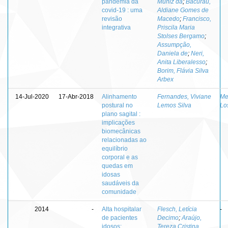
pandemia da
Muniz da
;
Bacurau,
covid-19 : uma
Aldiane Gomes de
revisão
Macedo
;
Francisco,
integrativa
Priscila Maria
Stolses Bergamo
;
Assumpção,
Daniela de
;
Neri,
Anita Liberalesso
;
Borim, Flávia Silva
Arbex
14-Jul-2020
17-Abr-2018
Alinhamento
Fernandes, Viviane
Me
postural no
Lemos Silva
Lo
plano sagital :
implicações
biomecânicas
relacionadas ao
equilíbrio
corporal e as
quedas em
idosas
saudáveis da
comunidade
2014
-
Alta hospitalar
Flesch, Letícia
-
de pacientes
Decimo
;
Araújo,
idosos:
Tereza Cristina