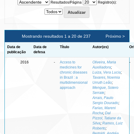
Resultados/Página
Registro(s):
Mostrando resultados 1 a 20 de 237
Próximo >
Data de
Data de
Título
Autor(es)
Or
publicação
defesa
2016
-
Access to
Oliveira, Maria
-
medicines for
Auxiliadora
;
chronic diseases
Luiza, Vera Lucia
;
in Brazil : a
Tavares, Noemia
multidimensional
Urruth Leão
;
approach
Mengue, Sotero
Serrate
;
Arrais, Paulo
Sergio Dourado
;
Farias, Mareni
Rocha
;
Dal
Pizzol, Tatiane da
Silva
;
Ramos, Luiz
Roberto
;
Bertoldi, Andréa