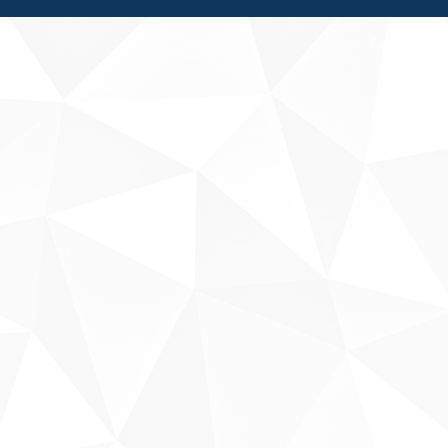
Fale conosco
Sobre