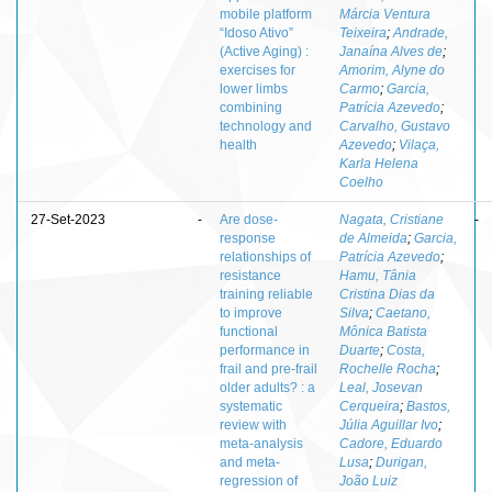
mobile platform
Márcia Ventura
“Idoso Ativo”
Teixeira
;
Andrade,
(Active Aging) :
Janaína Alves de
;
exercises for
Amorim, Alyne do
lower limbs
Carmo
;
Garcia,
combining
Patrícia Azevedo
;
technology and
Carvalho, Gustavo
health
Azevedo
;
Vilaça,
Karla Helena
Coelho
27-Set-2023
-
Are dose-
Nagata, Cristiane
-
response
de Almeida
;
Garcia,
relationships of
Patrícia Azevedo
;
resistance
Hamu, Tânia
training reliable
Cristina Dias da
to improve
Silva
;
Caetano,
functional
Mônica Batista
performance in
Duarte
;
Costa,
frail and pre-frail
Rochelle Rocha
;
older adults? : a
Leal, Josevan
systematic
Cerqueira
;
Bastos,
review with
Júlia Aguillar Ivo
;
meta-analysis
Cadore, Eduardo
and meta-
Lusa
;
Durigan,
regression of
João Luiz