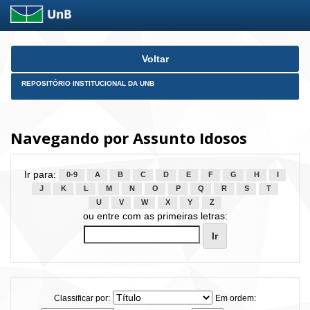
Skip
Voltar
navigation
REPOSITÓRIO INSTITUCIONAL DA UNB
Navegando por Assunto Idosos
Ir para:
0-9
A
B
C
D
E
F
G
H
I
J
K
L
M
N
O
P
Q
R
S
T
U
V
W
X
Y
Z
ou entre com as primeiras letras:
Classificar por:
Em ordem: