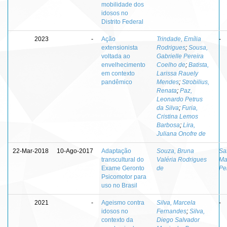
mobilidade dos
idosos no
Distrito Federal
2023
-
Ação
Trindade, Emília
-
extensionista
Rodrigues
;
Sousa,
voltada ao
Gabrielle Pereira
envelhecimento
Coelho de
;
Batista,
em contexto
Larissa Rauely
pandêmico
Mendes
;
Strobilius,
Renata
;
Paz,
Leonardo Petrus
da Silva
;
Furia,
Cristina Lemos
Barbosa
;
Lira,
Juliana Onofre de
22-Mar-2018
10-Ago-2017
Adaptação
Souza, Bruna
Sa
transcultural do
Valéria Rodrigues
Ma
Exame Geronto
de
Pe
Psicomotor para
uso no Brasil
2021
-
Ageismo contra
Silva, Marcela
-
idosos no
Fernandes
;
Silva,
contexto da
Diego Salvador