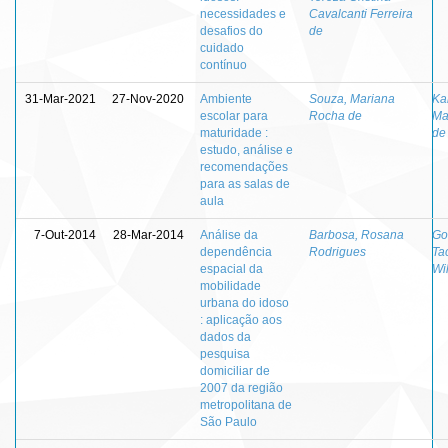
necessidades e
Cavalcanti Ferreira
desafios do
de
cuidado
contínuo
31-Mar-2021
27-Nov-2020
Ambiente
Souza, Mariana
Ka
escolar para
Rocha de
Ma
maturidade :
de
estudo, análise e
recomendações
para as salas de
aula
7-Out-2014
28-Mar-2014
Análise da
Barbosa, Rosana
Go
dependência
Rodrigues
Ta
espacial da
Wil
mobilidade
urbana do idoso
: aplicação aos
dados da
pesquisa
domiciliar de
2007 da região
metropolitana de
São Paulo