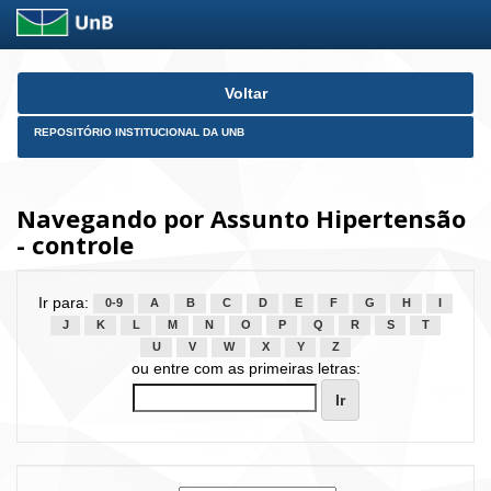
Skip
Voltar
navigation
REPOSITÓRIO INSTITUCIONAL DA UNB
Navegando por Assunto Hipertensão
- controle
Ir para:
0-9
A
B
C
D
E
F
G
H
I
J
K
L
M
N
O
P
Q
R
S
T
U
V
W
X
Y
Z
ou entre com as primeiras letras: