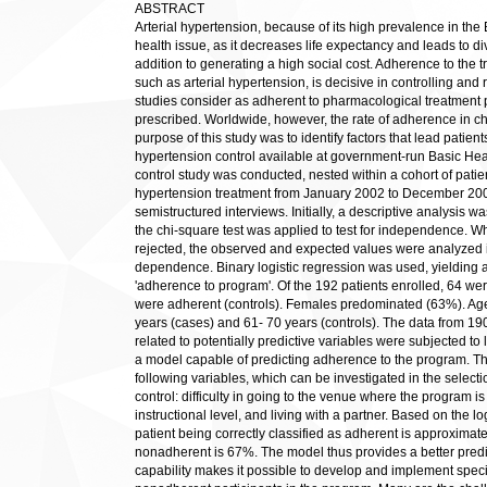
ABSTRACT
Arterial hypertension, because of its high prevalence in the B
health issue, as it decreases life expectancy and leads to d
addition to generating a high social cost. Adherence to the 
such as arterial hypertension, is decisive in controlling and
studies consider as adherent to pharmacological treatment 
prescribed. Worldwide, however, the rate of adherence in ch
purpose of this study was to identify factors that lead patient
hypertension control available at government-run Basic Hea
control study was conducted, nested within a cohort of patie
hypertension treatment from January 2002 to December 200
semistructured interviews. Initially, a descriptive analysis 
the chi-square test was applied to test for independence.
rejected, the observed and expected values were analyzed in
dependence. Binary logistic regression was used, yielding a
'adherence to program'. Of the 192 patients enrolled, 64 w
were adherent (controls). Females predominated (63%). Age
years (cases) and 61- 70 years (controls). The data from 19
related to potentially predictive variables were subjected to 
a model capable of predicting adherence to the program. The 
following variables, which can be investigated in the selecti
control: difficulty in going to the venue where the program i
instructional level, and living with a partner. Based on the lo
patient being correctly classified as adherent is approximate
nonadherent is 67%. The model thus provides a better pred
capability makes it possible to develop and implement spec