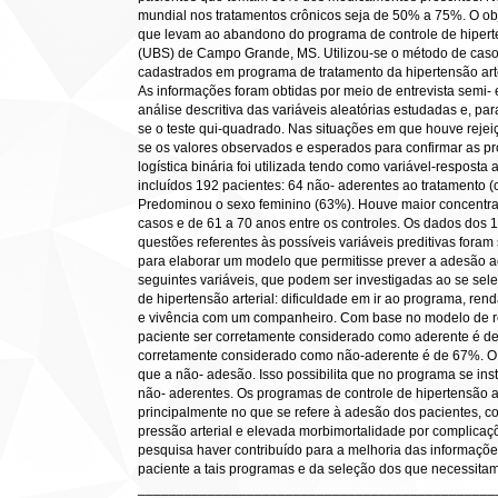
mundial nos tratamentos crônicos seja de 50% a 75%. O objet
que levam ao abandono do programa de controle de hipert
(UBS) de Campo Grande, MS. Utilizou-se o método de caso–
cadastrados em programa de tratamento da hipertensão art
As informações foram obtidas por meio de entrevista semi- 
análise descritiva das variáveis aleatórias estudadas e, par
se o teste qui-quadrado. Nas situações em que houve reje
se os valores observados e esperados para confirmar as p
logística binária foi utilizada tendo como variável-resposta
incluídos 192 pacientes: 64 não- aderentes ao tratamento (
Predominou o sexo feminino (63%). Houve maior concentraç
casos e de 61 a 70 anos entre os controles. Os dados dos
questões referentes às possíveis variáveis preditivas foram
para elaborar um modelo que permitisse prever a adesão a
seguintes variáveis, que podem ser investigadas ao se sel
de hipertensão arterial: dificuldade em ir ao programa, ren
e vivência com um companheiro. Com base no modelo de reg
paciente ser corretamente considerado como aderente é 
corretamente considerado como não-aderente é de 67%. O
que a não- adesão. Isso possibilita que no programa se in
não- aderentes. Os programas de controle de hipertensão ar
principalmente no que se refere à adesão dos pacientes, c
pressão arterial e elevada morbimortalidade por complicaçõ
pesquisa haver contribuído para a melhoria das informaçõ
paciente a tais programas e da seleção dos que necessit
______________________________________________