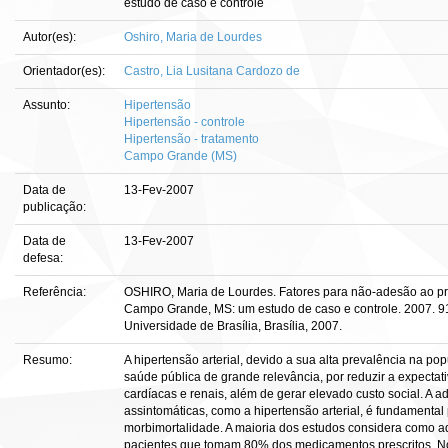
estudo de caso e controle
Autor(es):
Oshiro, Maria de Lourdes
Orientador(es):
Castro, Lia Lusitana Cardozo de
Assunto:
Hipertensão
Hipertensão - controle
Hipertensão - tratamento
Campo Grande (MS)
Data de
13-Fev-2007
publicação:
Data de
13-Fev-2007
defesa:
Referência:
OSHIRO, Maria de Lourdes. Fatores para não-adesão ao pro
Campo Grande, MS: um estudo de caso e controle. 2007. 91
Universidade de Brasília, Brasília, 2007.
Resumo:
A hipertensão arterial, devido a sua alta prevalência na po
saúde pública de grande relevância, por reduzir a expectat
cardíacas e renais, além de gerar elevado custo social. A 
assintomáticas, como a hipertensão arterial, é fundamental 
morbimortalidade. A maioria dos estudos considera como a
pacientes que tomam 80% dos medicamentos prescritos. No