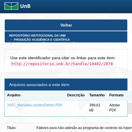
Skip
Voltar
navigation
REPOSITÓRIO INSTITUCIONAL DA UNB
PRODUÇÃO ACADÊMICA E CIENTÍFICA
TESES, DISSERTAÇÕES E PRODUTOS PÓS-DOUTORADO
Use este identificador para citar ou linkar para este item:
http://repositorio.unb.br/handle/10482/2878
Arquivos associados a este item:
Arquivo
Descrição
Tamanho
Formato
2007_MariadeLourdesOshiro.PDF
399,61
Adobe
kB
PDF
Título:
Fatores para não-adesão ao programa de controle da hipe