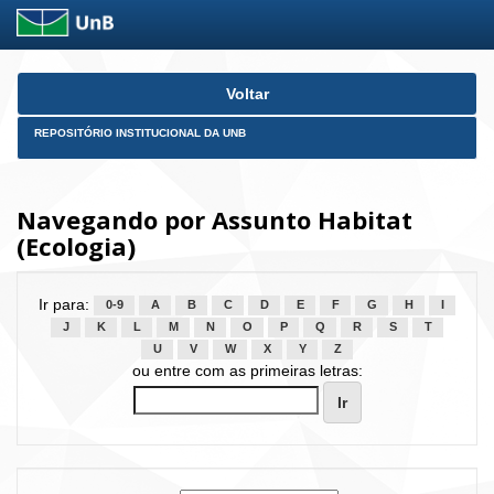
Skip
Voltar
navigation
REPOSITÓRIO INSTITUCIONAL DA UNB
Navegando por Assunto Habitat
(Ecologia)
Ir para:
0-9
A
B
C
D
E
F
G
H
I
J
K
L
M
N
O
P
Q
R
S
T
U
V
W
X
Y
Z
ou entre com as primeiras letras: