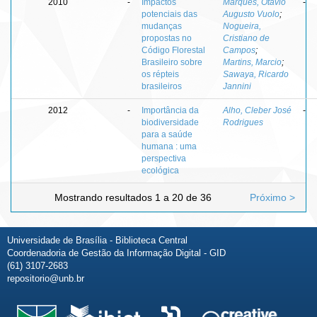
2010
-
Impactos
Marques, Otavio
-
potenciais das
Augusto Vuolo
;
mudanças
Nogueira,
propostas no
Cristiano de
Código Florestal
Campos
;
Brasileiro sobre
Martins, Marcio
;
os répteis
Sawaya, Ricardo
brasileiros
Jannini
2012
-
Importância da
Alho, Cleber José
-
biodiversidade
Rodrigues
para a saúde
humana : uma
perspectiva
ecológica
Mostrando resultados 1 a 20 de 36
Próximo >
Universidade de Brasília - Biblioteca Central
Coordenadoria de Gestão da Informação Digital - GID
(61) 3107-2683
repositorio@unb.br