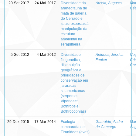
20-Set-2017
24-Mai-2017
Diversidade da
Arcela, Augusto
Mot
araneofauna de
Cés
mata de galeria
do Cerrado e
suas respostas à
manipulação da
estrutura
ambiental na
serapilheira
5-Set-2012
4-Mai-2012
Diversidade
Antunes, Jéssica
Nog
filogenética,
Fenker
Cri
distribuição
Ca
geográfica e
prioridades de
conservação em
jararacas
sulamericanas
(serpentes:
Viperidae:
Bothrops e
Bothrocophias)
29-Dez-2015
17-Mar-2014
Ecologia
Guaraldo, André
Mar
comparada de
de Camargo
Âng
Tiranídeos (aves)