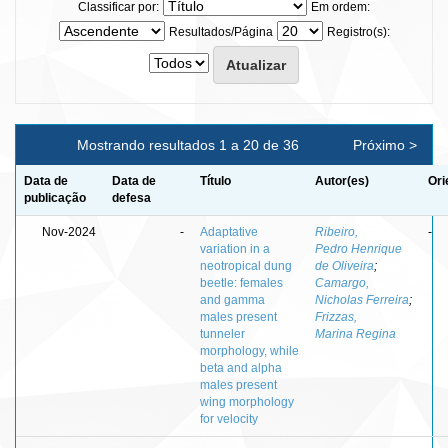
Classificar por:
Em ordem:
Resultados/Página
Registro(s):
Mostrando resultados 1 a 20 de 36
Próximo >
Data de
Data de
Título
Autor(es)
Ori
publicação
defesa
Nov-2024
-
Adaptative
Ribeiro,
-
variation in a
Pedro Henrique
neotropical dung
de Oliveira
;
beetle: females
Camargo,
and gamma
Nicholas Ferreira
;
males present
Frizzas,
tunneler
Marina Regina
morphology, while
beta and alpha
males present
wing morphology
for velocity