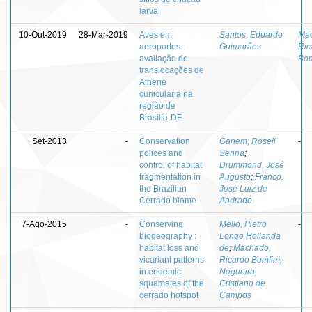
larval
10-Out-2019
28-Mar-2019
Aves em
Santos, Eduardo
Ma
aeroportos :
Guimarães
Ric
avaliação de
Bo
translocações de
Athene
cunicularia na
região de
Brasília-DF
Set-2013
-
Conservation
Ganem, Roseli
-
polices and
Senna
;
control of habitat
Drummond, José
fragmentation in
Augusto
;
Franco,
the Brazilian
José Luiz de
Cerrado biome
Andrade
7-Ago-2015
-
Conserving
Mello, Pietro
-
biogeography :
Longo Hollanda
habitat loss and
de
;
Machado,
vicariant patterns
Ricardo Bomfim
;
in endemic
Nogueira,
squamates of the
Cristiano de
cerrado hotspot
Campos