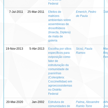
Federal
7-Jul-2011
25-Mar-2011
Efeitos de
Emerich, Pedro
Tid
matrizes
de Paula
ambientais sobre
assembleias de
drosofilídeos
(Insecta, Diptera)
de mata de
galeria
19-Nov-2013
5-Abr-2013
Escolha por sítios
Sicsú, Paula
Ma
específicos para
Ramos
Reg
oviposição como
Fer
fator de
estruturação da
comunidade de
joaninhas
(Coleoptera:
Coccinellidae) em
agroecossistemas
no Distrito
Federal
20-Mai-2020
Jan-2002
Estrutura de
Palma, Alexandre
Alh
comunidades de
Ramlo Torre
Jos