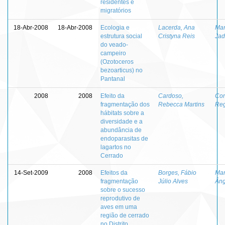
residentes e
migratórios
18-Abr-2008
18-Abr-2008
Ecologia e
Lacerda, Ana
Mar
estrutura social
Cristyna Reis
Jad
do veado-
campeiro
(Ozotoceros
bezoarticus) no
Pantanal
2008
2008
Efeito da
Cardoso,
Con
fragmentação dos
Rebecca Martins
Reg
hábitats sobre a
diversidade e a
abundância de
endoparasitas de
lagartos no
Cerrado
14-Set-2009
2008
Efeitos da
Borges, Fábio
Mar
fragmentação
Júlio Alves
Âng
sobre o sucesso
reprodutivo de
aves em uma
região de cerrado
no Distrito