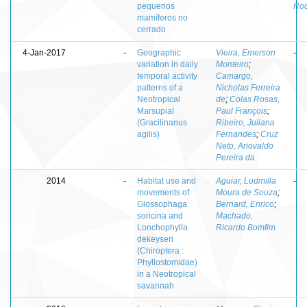
pequenos
Rod
mamíferos no
cerrado
4-Jan-2017
-
Geographic
Vieira, Emerson
-
variation in daily
Monteiro
;
temporal activity
Camargo,
patterns of a
Nicholas Ferreira
Neotropical
de
;
Colas Rosas,
Marsupial
Paul François
;
(Gracilinanus
Ribeiro, Juliana
agilis)
Fernandes
;
Cruz
Neto, Ariovaldo
Pereira da
2014
-
Habitat use and
Aguiar, Ludmilla
-
movements of
Moura de Souza
;
Glossophaga
Bernard, Enrico
;
soricina and
Machado,
Lonchophylla
Ricardo Bomfim
dekeyseri
(Chiroptera :
Phyllostomidae)
in a Neotropical
savannah