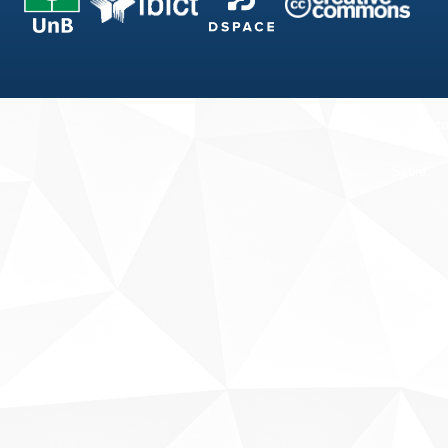
Fale conosco
Sobre