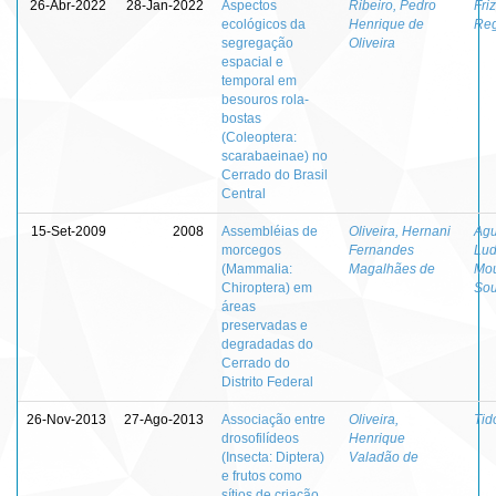
26-Abr-2022
28-Jan-2022
Aspectos
Ribeiro, Pedro
Fri
ecológicos da
Henrique de
Reg
segregação
Oliveira
espacial e
temporal em
besouros rola-
bostas
(Coleoptera:
scarabaeinae) no
Cerrado do Brasil
Central
15-Set-2009
2008
Assembléias de
Oliveira, Hernani
Agu
morcegos
Fernandes
Lud
(Mammalia:
Magalhães de
Mou
Chiroptera) em
So
áreas
preservadas e
degradadas do
Cerrado do
Distrito Federal
26-Nov-2013
27-Ago-2013
Associação entre
Oliveira,
Tid
drosofilídeos
Henrique
(Insecta: Diptera)
Valadão de
e frutos como
sítios de criação