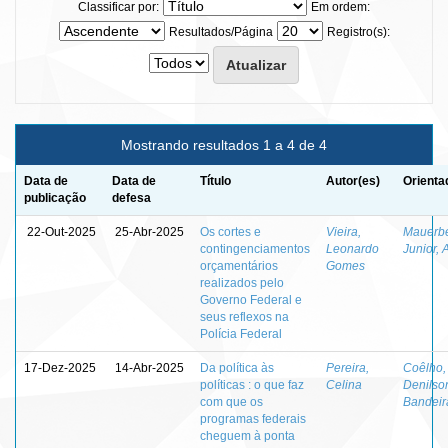
Classificar por:
Em ordem:
Resultados/Página
Registro(s):
Mostrando resultados 1 a 4 de 4
Data de
Data de
Título
Autor(es)
Orienta
publicação
defesa
22-Out-2025
25-Abr-2025
Os cortes e
Vieira,
Mauerb
contingenciamentos
Leonardo
Junior, 
orçamentários
Gomes
realizados pelo
Governo Federal e
seus reflexos na
Polícia Federal
17-Dez-2025
14-Abr-2025
Da política às
Pereira,
Coêlho,
políticas : o que faz
Celina
Denilso
com que os
Bandeir
programas federais
cheguem à ponta