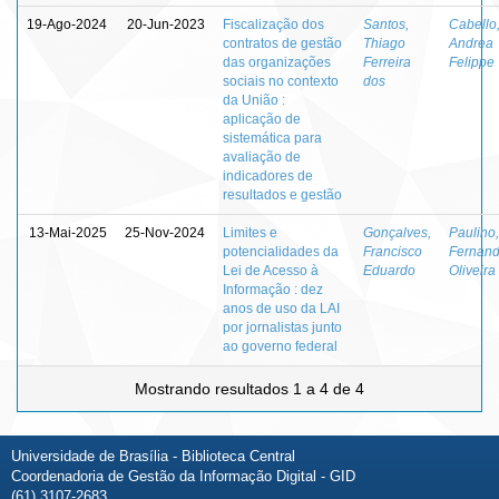
19-Ago-2024
20-Jun-2023
Fiscalização dos
Santos,
Cabello
contratos de gestão
Thiago
Andrea
das organizações
Ferreira
Felippe
sociais no contexto
dos
da União :
aplicação de
sistemática para
avaliação de
indicadores de
resultados e gestão
13-Mai-2025
25-Nov-2024
Limites e
Gonçalves,
Paulino,
potencialidades da
Francisco
Fernan
Lei de Acesso à
Eduardo
Oliveira
Informação : dez
anos de uso da LAI
por jornalistas junto
ao governo federal
Mostrando resultados 1 a 4 de 4
Universidade de Brasília - Biblioteca Central
Coordenadoria de Gestão da Informação Digital - GID
(61) 3107-2683