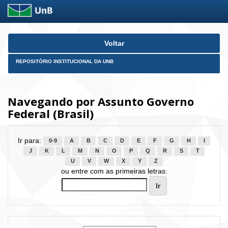
Skip
Voltar
navigation
REPOSITÓRIO INSTITUCIONAL DA UNB
Navegando por Assunto Governo
Federal (Brasil)
Ir para:
0-9
A
B
C
D
E
F
G
H
I
J
K
L
M
N
O
P
Q
R
S
T
U
V
W
X
Y
Z
ou entre com as primeiras letras: