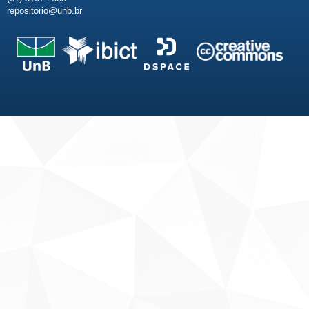
repositorio@unb.br
Fale conosco
Sobre