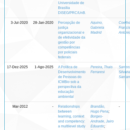
Universidade de
Brasília
DISEG/PRC/UnB.
3-Jul-2020
28-Jan-2020
Percepção de
Aquino,
Coelho
justiça
Gabriela
Franci
organizacional e
Madrid
Antoni
de efetividade da
gestão por
competências
por policiais
federais
17-Dez-2025
1-Ago-2025
A Política de
Pereira, Thais
Santos,
Desenvolvimento
Ferraresi
Silvan
de Pessoas do
Santan
ICMBio sob a
perspectiva da
educação
ambiental
Mar-2012
-
Relationships
Brandão,
-
between
Hugo Pena
;
learning, context
Borges-
and competency:
Andrade, Jairo
a multilevel study
Eduardo
;