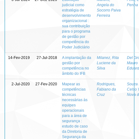
judicial como
Angela do
Penha
estratégia de
Socorro Paiva
desenvolvimento
Ferreira
organizacional :
sua contribuição
para o programa
de gestão por
competência do
Poder Judiciário
14-Fev-2019
27-Jul-2018
A implantação da
Milanez, Rita
Del Gro
gestão por
Luciene da
Mauro
competência no
Silva
Eduar
âmbito do IFB
2-Jul-2020
27-Fev-2020
Mapear as
Rodrigues,
Souza 
competências
Fabiano da
Celso 
técnicas
Cruz
Nova 
necessárias às
equipes
operacionais
para a área de
segurança :
estudo de caso
da Diretoria de
Segurança da