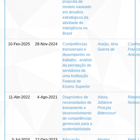
proposta de
modelo baseado
em desafios
estratégicos da
atividade de
inteligência no
Brasil
10-Fev-2025
28-Nov-2024
Competências
Araújo, Iária
Coelho
transversais e
Guerra de
Franci
desempenho no
Antoni
trabalho : análise
da percepção de
servidores de
uma Instituição
Federal de
Ensino Superior
11-Abr-2022
4-Ago-2021
Diagnóstico de
Vieira,
Ribeiro
necessidades de
Julianne
Nolasc
treinamento e
Priscyla
desenvolvimento
Bittencourt
de competências
gerenciais para a
sustentabilidade
3-Jul-2024
27-Dez-2023
Educação
Martins,
Felix, 