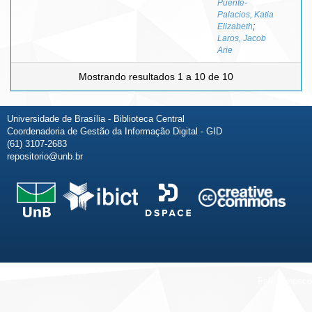
Puente-
Palacios, Katia
Elizabeth
;
Laros, Jacob
Arie
Mostrando resultados 1 a 10 de 10
Universidade de Brasília - Biblioteca Central
Coordenadoria de Gestão da Informação Digital - GID
(61) 3107-2683
repositorio@unb.br
Fale conosco