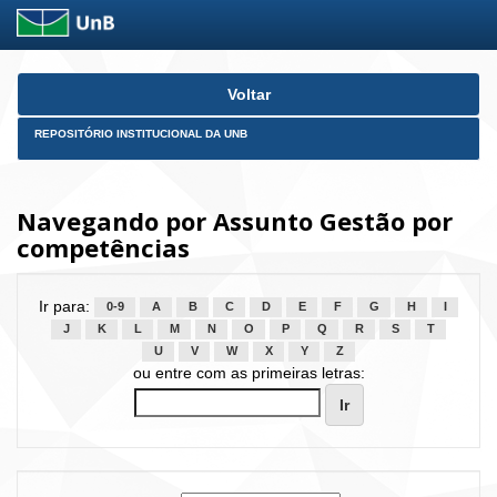
Skip
Voltar
navigation
REPOSITÓRIO INSTITUCIONAL DA UNB
Navegando por Assunto Gestão por
competências
Ir para:
0-9
A
B
C
D
E
F
G
H
I
J
K
L
M
N
O
P
Q
R
S
T
U
V
W
X
Y
Z
ou entre com as primeiras letras: