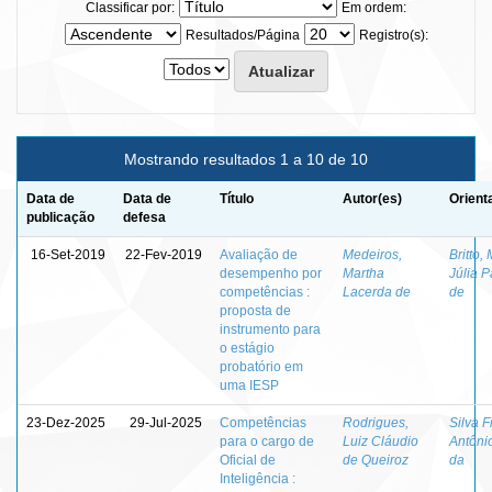
Classificar por:
Em ordem:
Resultados/Página
Registro(s):
Mostrando resultados 1 a 10 de 10
Data de
Data de
Título
Autor(es)
Orient
publicação
defesa
16-Set-2019
22-Fev-2019
Avaliação de
Medeiros,
Britto,
desempenho por
Martha
Júlia P
competências :
Lacerda de
de
proposta de
instrumento para
o estágio
probatório em
uma IESP
23-Dez-2025
29-Jul-2025
Competências
Rodrigues,
Silva F
para o cargo de
Luiz Cláudio
Antônio
Oficial de
de Queiroz
da
Inteligência :