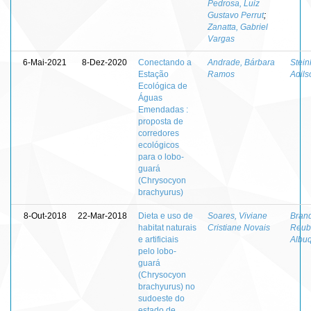
Pedrosa, Luiz
Gustavo Perrut
;
Zanatta, Gabriel
Vargas
6-Mai-2021
8-Dez-2020
Conectando a
Andrade, Bárbara
Stein
Estação
Ramos
Adils
Ecológica de
Águas
Emendadas :
proposta de
corredores
ecológicos
para o lobo-
guará
(Chrysocyon
brachyurus)
8-Out-2018
22-Mar-2018
Dieta e uso de
Soares, Viviane
Bran
habitat naturais
Cristiane Novais
Reub
e artificiais
Albu
pelo lobo-
guará
(Chrysocyon
brachyurus) no
sudoeste do
estado de