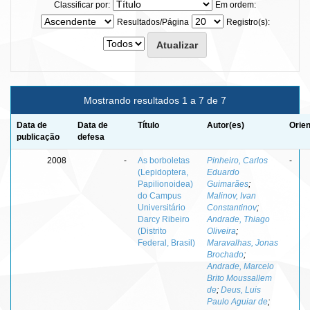
Classificar por:
Em ordem:
Resultados/Página
Registro(s):
Mostrando resultados 1 a 7 de 7
Data de
Data de
Título
Autor(es)
Orien
publicação
defesa
2008
-
As borboletas
Pinheiro, Carlos
-
(Lepidoptera,
Eduardo
Papilionoidea)
Guimarães
;
do Campus
Malinov, Ivan
Universitário
Constantinov
;
Darcy Ribeiro
Andrade, Thiago
(Distrito
Oliveira
;
Federal, Brasil)
Maravalhas, Jonas
Brochado
;
Andrade, Marcelo
Brito Moussallem
de
;
Deus, Luis
Paulo Aguiar de
;