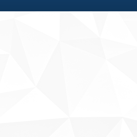
Fale conosco
Sobre