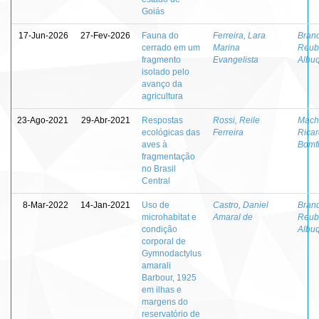
Goiás
17-Jun-2026
27-Fev-2026
Fauna do
Ferreira, Lara
Bran
cerrado em um
Marina
Reub
fragmento
Evangelista
Albu
isolado pelo
avanço da
agricultura
23-Ago-2021
29-Abr-2021
Respostas
Rossi, Reile
Mach
ecológicas das
Ferreira
Rica
aves à
Bomf
fragmentação
no Brasil
Central
8-Mar-2022
14-Jan-2021
Uso de
Castro, Daniel
Bran
microhabitat e
Amaral de
Reub
condição
Albu
corporal de
Gymnodactylus
amarali
Barbour, 1925
em ilhas e
margens do
reservatório de