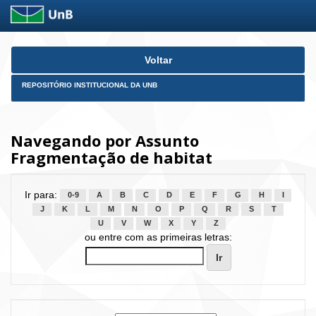
Skip
Voltar
navigation
REPOSITÓRIO INSTITUCIONAL DA UNB
Navegando por Assunto
Fragmentação de habitat
Ir para:
0-9
A
B
C
D
E
F
G
H
I
J
K
L
M
N
O
P
Q
R
S
T
U
V
W
X
Y
Z
ou entre com as primeiras letras: