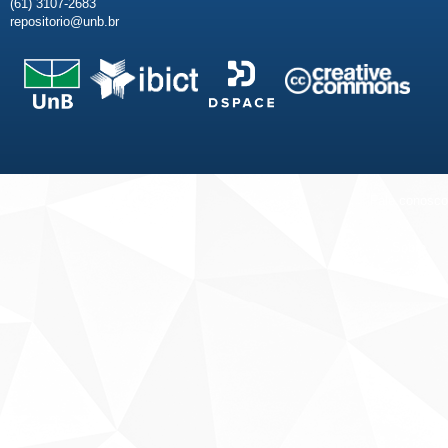
(61) 3107-2683
repositorio@unb.br
Fale conosco
Sobre