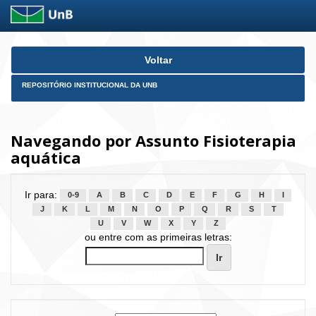
Skip
Voltar
navigation
REPOSITÓRIO INSTITUCIONAL DA UNB
Navegando por Assunto Fisioterapia
aquática
Ir para:
0-9
A
B
C
D
E
F
G
H
I
J
K
L
M
N
O
P
Q
R
S
T
U
V
W
X
Y
Z
ou entre com as primeiras letras: