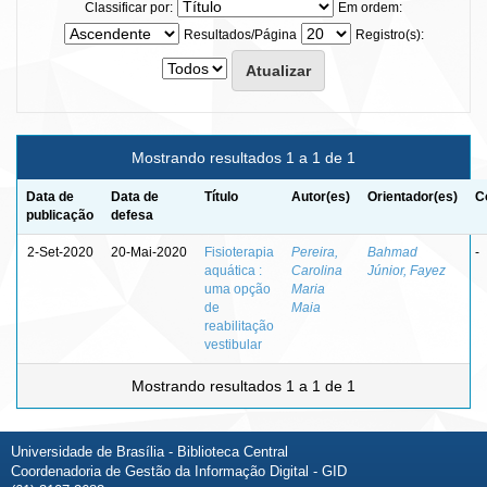
Classificar por:
Em ordem:
Resultados/Página
Registro(s):
Mostrando resultados 1 a 1 de 1
Data de
Data de
Título
Autor(es)
Orientador(es)
C
publicação
defesa
2-Set-2020
20-Mai-2020
Fisioterapia
Pereira,
Bahmad
-
aquática :
Carolina
Júnior, Fayez
uma opção
Maria
de
Maia
reabilitação
vestibular
Mostrando resultados 1 a 1 de 1
Universidade de Brasília - Biblioteca Central
Coordenadoria de Gestão da Informação Digital - GID