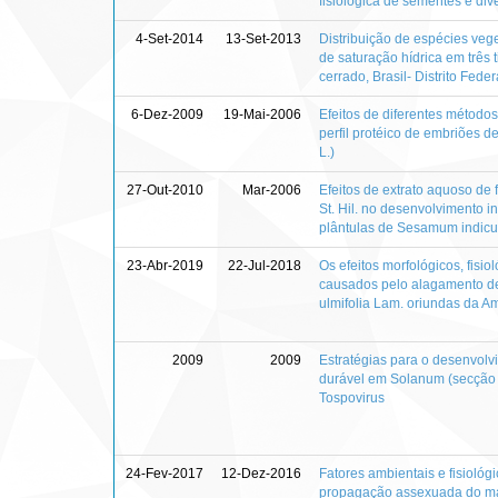
fisiológica de sementes e di
4-Set-2014
13-Set-2013
Distribuição de espécies veg
de saturação hídrica em três 
cerrado, Brasil- Distrito Feder
6-Dez-2009
19-Mai-2006
Efeitos de diferentes método
perfil protéico de embriões d
L.)
27-Out-2010
Mar-2006
Efeitos de extrato aquoso de
St. Hil. no desenvolvimento in
plântulas de Sesamum indic
23-Abr-2019
22-Jul-2018
Os efeitos morfológicos, fisio
causados pelo alagamento d
ulmifolia Lam. oriundas da A
2009
2009
Estratégias para o desenvolv
durável em Solanum (secção 
Tospovirus
24-Fev-2017
12-Dez-2016
Fatores ambientais e fisiológ
propagação assexuada do ma