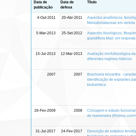
Data de
Data de
Título
publicação
defesa
4-Out-2011
20-Abr-2011
Aspectos anatômicos, fenológ
Melastomataceae em vereda e
5-Mar-2013
25-Set-2012
Aspectos fisiológicos, fitoqu
grandiflora Mart. em resposta
15-Jul-2013
12-Mar-2013
Avaliação morfofisiológica d
diferentes regimes hídricos
2007
2007
Brachiaria brizantha : caract
identificação de explantes pa
biobalística
26-Fev-2009
2008
Clonagem e estudo funciona
de mamoneira (Ricinus comm
31-Jul-2017
24-Fev-2017
Descrição de estádios fenoló