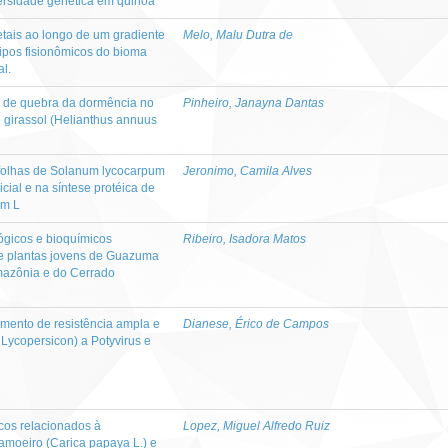
versidade genética em quinoa
etais ao longo de um gradiente
Melo, Malu Dutra de
tipos fisionômicos do bioma
al.
s de quebra da dormência no
Pinheiro, Janayna Dantas
e girassol (Helianthus annuus
 folhas de Solanum lycocarpum
Jeronimo, Camila Alves
icial e na síntese protéica de
um L
lógicos e bioquímicos
Ribeiro, Isadora Matos
e plantas jovens de Guazuma
mazônia e do Cerrado
imento de resistência ampla e
Dianese, Érico de Campos
Lycopersicon) a Potyvirus e
icos relacionados à
Lopez, Miguel Alfredo Ruiz
moeiro (Carica papaya L.) e