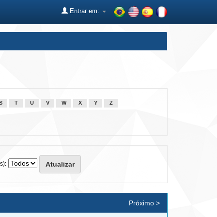
Entrar em:
S
T
U
V
W
X
Y
Z
s):
Próximo >