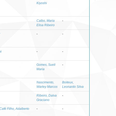
Kiyoshi
Calbo, Maria
-
Elisa Ribeiro
r
-
-
hi
-
-
Gomes, Sueli
-
Maria
Nascimento,
Boiteux,
Warley Marcos
Leonardo Silva
Ribeiro, Dalva
-
Graciano
Café Filho, Adalberto
-
-