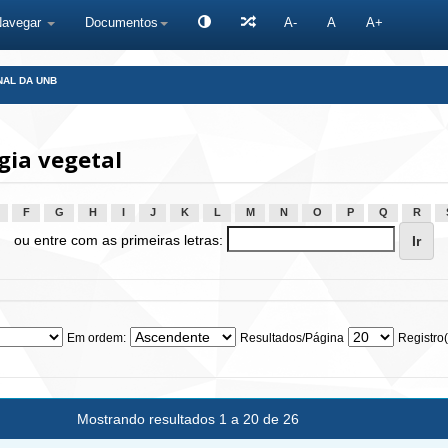
Navegar
Documentos
A-
A
A+
NAL DA UNB
gia vegetal
F
G
H
I
J
K
L
M
N
O
P
Q
R
ou entre com as primeiras letras:
Em ordem:
Resultados/Página
Registro(
Mostrando resultados 1 a 20 de 26