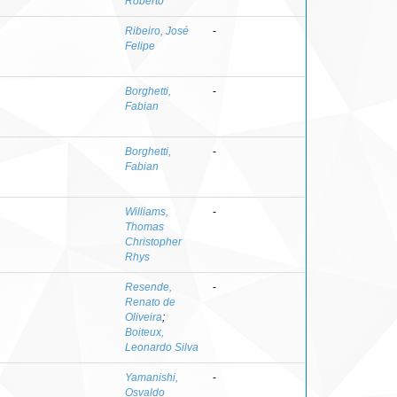
Roberto
Ribeiro, José
-
Felipe
Borghetti,
-
Fabian
Borghetti,
-
Fabian
Williams,
-
Thomas
Christopher
Rhys
Resende,
-
Renato de
Oliveira
;
Boiteux,
Leonardo Silva
Yamanishi,
-
Osvaldo