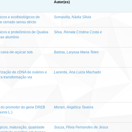
Autor(es)
icos e ecofisiológicos de
Somavilla, Nádia Sílvia
 cerrado sensu stricto
ímicos e proteômicos de Qualea
Silva, Renata Cristina Costa e
 ao alumínio
a cana-de-açúcar sob
Batista, Laryssa Maria Teles
erização de cDNA de ovários e
Lacerda, Ana Luiza Machado
ra transformação via
l do promotor do gene DREB
Morais, Angélica Taveira
unis L.)
gicos, maturação, qualidade
Souza, Flívia Fernandes de Jesus