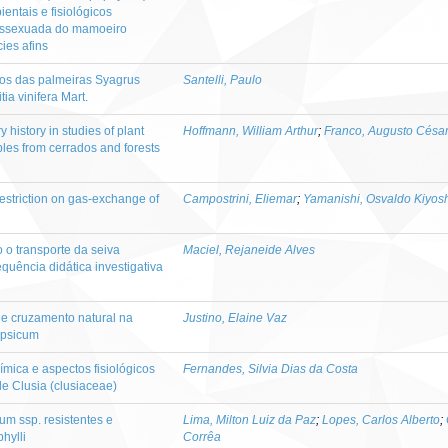
entais e fisiológicos
assexuada do mamoeiro
ies afins
utos das palmeiras Syagrus
Santelli, Paulo
ia vinifera Mart.
 history in studies of plant
Hoffmann, William Arthur
;
Franco, Augusto Césa
les from cerrados and forests
restriction on gas-exchange of
Campostrini, Eliemar
;
Yamanishi, Osvaldo Kiyos
 o transporte da seiva
Maciel, Rejaneide Alves
quência didática investigativa
de cruzamento natural na
Justino, Elaine Vaz
apsicum
ímica e aspectos fisiológicos
Fernandes, Silvia Dias da Costa
de Clusia (clusiaceae)
m ssp. resistentes e
Lima, Milton Luiz da Paz
;
Lopes, Carlos Alberto
;
hylli
Corrêa