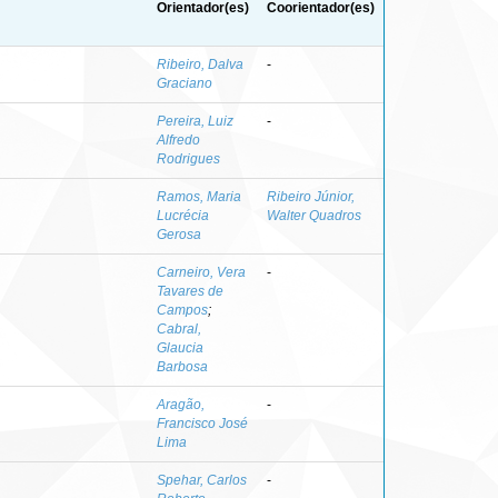
Orientador(es)
Coorientador(es)
Ribeiro, Dalva
-
Graciano
Pereira, Luiz
-
Alfredo
Rodrigues
Ramos, Maria
Ribeiro Júnior,
Lucrécia
Walter Quadros
Gerosa
Carneiro, Vera
-
Tavares de
Campos
;
Cabral,
Glaucia
Barbosa
Aragão,
-
Francisco José
Lima
Spehar, Carlos
-