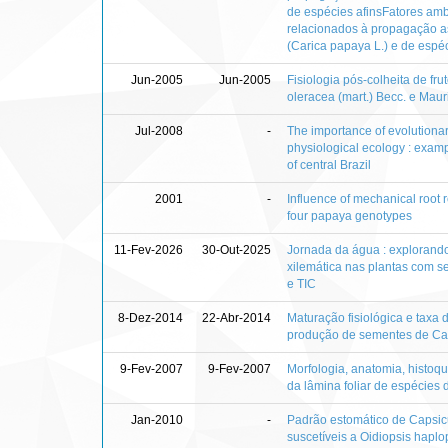
de espécies afinsFatores ambi
relacionados à propagação 
(Carica papaya L.) e de espéc
Jun-2005
Jun-2005
Fisiologia pós-colheita de fr
oleracea (mart.) Becc. e Maurit
Jul-2008
-
The importance of evolutionary
physiological ecology : examp
of central Brazil
2001
-
Influence of mechanical root 
four papaya genotypes
11-Fev-2026
30-Out-2025
Jornada da água : explorando
xilemática nas plantas com se
e TIC
8-Dez-2014
22-Abr-2014
Maturação fisiológica e taxa 
produção de sementes de C
9-Fev-2007
9-Fev-2007
Morfologia, anatomia, histoqu
da lâmina foliar de espécies 
Jan-2010
-
Padrão estomático de Capsicu
suscetíveis a Oidiopsis haplop