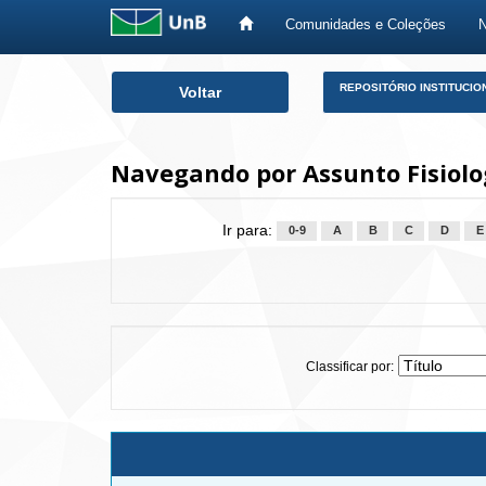
Comunidades e Coleções
Skip
REPOSITÓRIO INSTITUCIO
Voltar
navigation
Navegando por Assunto Fisiolo
Ir para:
0-9
A
B
C
D
E
Classificar por: