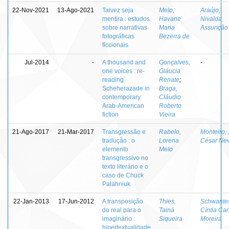
22-Nov-2021
13-Ago-2021
Talvez seja
Melo,
Araújo,
mentira : estudos
Havane
Nivalda
sobre narrativas
Maria
Assunção
fotográficas
Bezerra de
ficcionais
Jul-2014
-
A thousand and
Gonçalves,
-
one voices : re-
Gláucia
reading
Renate
;
Scheherazade in
Braga,
contemporary
Cláudio
Arab-American
Roberto
fiction
Vieira
21-Ago-2017
21-Mar-2017
Transgressão e
Rabelo,
Monteiro, 
tradução : o
Lorena
César Ne
elemento
Melo
transgressivo no
texto literário e o
caso de Chuck
Palahniuk
22-Jan-2013
17-Jun-2012
A transposição
Thies,
Schwante
do real para o
Tainá
Cíntia Car
imaginário :
Siqueira
Moreira
hipertextualidade