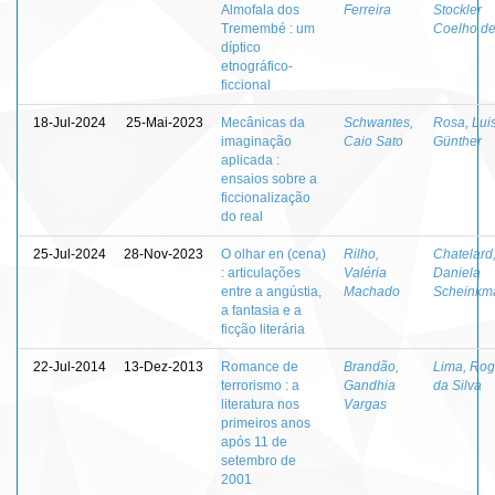
Almofala dos
Ferreira
Stockler
Tremembé : um
Coelho d
díptico
etnográfico-
ficcional
18-Jul-2024
25-Mai-2023
Mecânicas da
Schwantes,
Rosa, Lui
imaginação
Caio Sato
Günther
aplicada :
ensaios sobre a
ficcionalização
do real
25-Jul-2024
28-Nov-2023
O olhar en (cena)
Rilho,
Chatelard
: articulações
Valéria
Daniela
entre a angústia,
Machado
Scheinkm
a fantasia e a
ficção literária
22-Jul-2014
13-Dez-2013
Romance de
Brandão,
Lima, Rog
terrorismo : a
Gandhia
da Silva
literatura nos
Vargas
primeiros anos
após 11 de
setembro de
2001