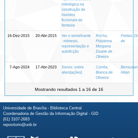
mitológica na
construção de
mundos
ficcionais de
fantasia
16-Dez-2015
20-Abr-2015
Ver o semelhante
Rocha,
Freitas, G
: mímesis,
Polyanna
de
representação e
Morgana
autoficção
Duarte de
Oliveira
7-Ago-2024
17-Abr-2023
Xenos: sobre
Corrêa,
Bensusan
alien[ações]
Bianca de
Hilan
Oliveira
Mostrando resultados 1 a 16 de 16
Universidade de Brasília - Biblioteca Central
Coordenadoria de Gestão da Informação Digital - GID
(61) 3107-2683
repositorio@unb.br