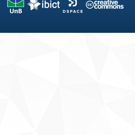
Fale conosco
Sobre