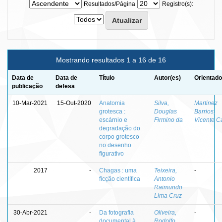
Resultados/Página
Registro(s):
Mostrando resultados 1 a 16 de 16
Data de
Data de
Título
Autor(es)
Orientado
publicação
defesa
10-Mar-2021
15-Out-2020
Anatomia
Silva,
Martinez
grotesca :
Douglas
Barrios,
escárnio e
Firmino da
Vicente C
degradação do
corpo grotesco
no desenho
figurativo
2017
-
Chagas : uma
Teixeira,
-
ficção científica
Antonio
Raimundo
Lima Cruz
30-Abr-2021
-
Da fotografia
Oliveira,
-
documental à
Rodolfo