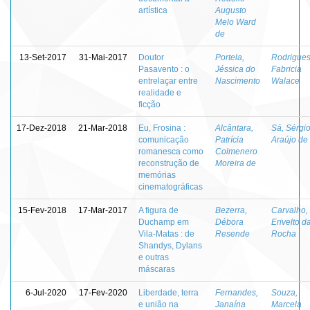
artística
Augusto
Melo Ward
de
13-Set-2017
31-Mai-2017
Doutor
Portela,
Rodrigues
Pasavento : o
Jéssica do
Fabricia
entrelaçar entre
Nascimento
Walace
realidade e
ficção
17-Dez-2018
21-Mar-2018
Eu, Frosina :
Alcântara,
Sá, Sérgi
comunicação
Patrícia
Araújo de
romanesca como
Colmenero
reconstrução de
Moreira de
memórias
cinematográficas
15-Fev-2018
17-Mar-2017
A figura de
Bezerra,
Carvalho,
Duchamp em
Débora
Erivelto d
Vila-Matas : de
Resende
Rocha
Shandys, Dylans
e outras
máscaras
6-Jul-2020
17-Fev-2020
Liberdade, terra
Fernandes,
Souza,
e união na
Janaína
Marcela