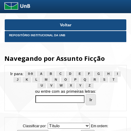
Skip
Voltar
navigation
REPOSITÓRIO INSTITUCIONAL DA UNB
Navegando por Assunto Ficção
Ir para:
0-9
A
B
C
D
E
F
G
H
I
J
K
L
M
N
O
P
Q
R
S
T
U
V
W
X
Y
Z
ou entre com as primeiras letras:
Classificar por:
Em ordem: