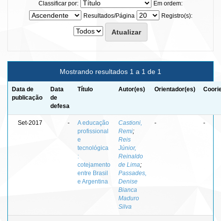
Classificar por:
Em ordem:
Resultados/Página
Registro(s):
Mostrando resultados 1 a 1 de 1
Data de
Data
Título
Autor(es)
Orientador(es)
Coori
publicação
de
defesa
Set-2017
-
A educação
Castioni,
-
-
profissional
Remi
;
e
Reis
tecnológica
Júnior,
:
Reinaldo
cotejamento
de Lima
;
entre Brasil
Passades,
e Argentina
Denise
Bianca
Maduro
Silva