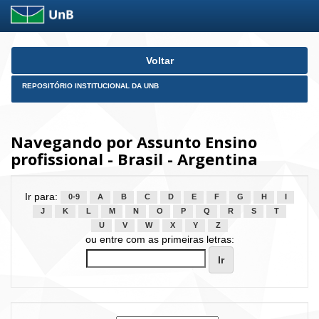
Skip
Voltar
navigation
REPOSITÓRIO INSTITUCIONAL DA UNB
Navegando por Assunto Ensino
profissional - Brasil - Argentina
Ir para:
0-9
A
B
C
D
E
F
G
H
I
J
K
L
M
N
O
P
Q
R
S
T
U
V
W
X
Y
Z
ou entre com as primeiras letras: