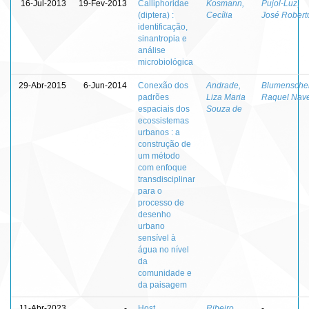
16-Jul-2013
19-Fev-2013
Calliphoridae
Kosmann,
Pujol-Luz,
(diptera) :
Cecília
José Robert
identificação,
sinantropia e
análise
microbiológica
29-Abr-2015
6-Jun-2014
Conexão dos
Andrade,
Blumenschei
padrões
Liza Maria
Raquel Nav
espaciais dos
Souza de
ecossistemas
urbanos : a
construção de
um método
com enfoque
transdisciplinar
para o
processo de
desenho
urbano
sensível à
água no nível
da
comunidade e
da paisagem
11-Abr-2023
-
Host
Ribeiro,
-