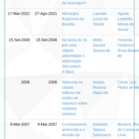
de morcegos?
17-Mar-2022
27-Ago-2021
Morcegos
Lauretto,
Aguiar,
frugívoros de
Lucas de
Ludmilla
Brasília
Toledo
Moura de
Souza
15-Set-2008
15-Set-2008
Na beira do rio
Mello,
Holanda,
tem uma
Sandra
Frederico
cidade :
Soares de
Rosa Borge
urbanidade e
de
valorização
dos corpos
d’água
2006
2006
Natureza na
Araújo,
Cesar, Luiz
cidade :
Rosana
Pedro de Me
reflexos de
Matos de
visões de
natureza sobre
modelos
urbanos
9-Mai-2007
9-Mai-2007
O zoneamento
Batistela,
Bezerra, Mar
ambiental e o
Tatiana
do Carmo d
desafio da
Sancevero
Lima