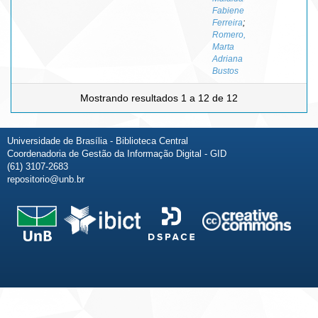
Fabiene
Ferreira
;
Romero,
Marta
Adriana
Bustos
Mostrando resultados 1 a 12 de 12
Universidade de Brasília - Biblioteca Central
Coordenadoria de Gestão da Informação Digital - GID
(61) 3107-2683
repositorio@unb.br
Fale conosco