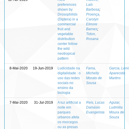
preferences
Laís
shown by
Barbosa
;
Drosophilids
Proença,
(Diptera) in a
Carolyn
commercial
Elinore
fruit and
Barnes
;
vegetable
Tidon,
distribution
Rosana
center follow
the wild
neotropical
pattern
8-Mai-2020
19-Jun-2019
Ludicidade na
Fama,
Garcia, Leni
digitalidade : o
Michelly
Aparecida
uso das redes
Morato de
Martins
sociais no
Sousa
ensino da
biologia
7-Mai-2020
31-Jul-2019
A luz artificial a
Reis, Lucas
Aguiar,
noite em
Damásio
Ludmilla
parques
Evangelista
Moura de
urbanos afeta
Souza
os morcegos
ou as presas