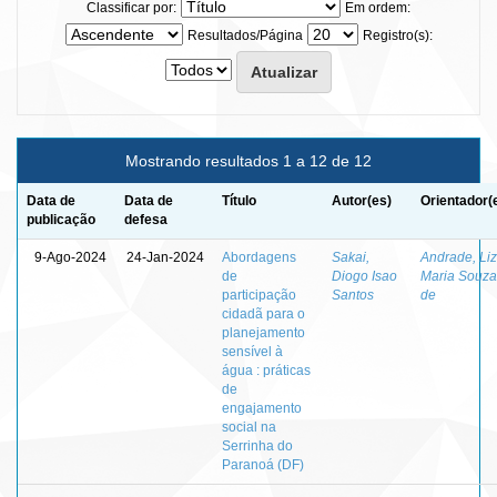
Classificar por:
Em ordem:
Resultados/Página
Registro(s):
Mostrando resultados 1 a 12 de 12
Data de
Data de
Título
Autor(es)
Orientador(
publicação
defesa
9-Ago-2024
24-Jan-2024
Abordagens
Sakai,
Andrade, Li
de
Diogo Isao
Maria Souza
participação
Santos
de
cidadã para o
planejamento
sensível à
água : práticas
de
engajamento
social na
Serrinha do
Paranoá (DF)