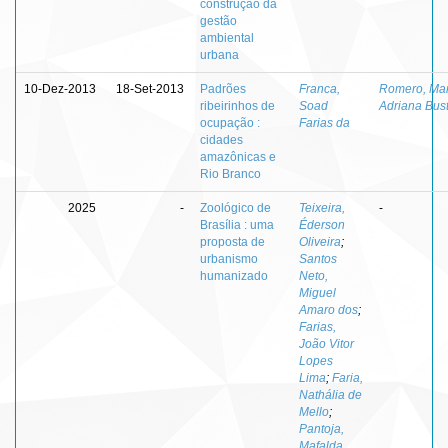
construção da
gestão
ambiental
urbana
10-Dez-2013
18-Set-2013
Padrões
Franca,
Romero, Mar
ribeirinhos de
Soad
Adriana Bus
ocupação :
Farias da
cidades
amazônicas e
Rio Branco
2025
-
Zoológico de
Teixeira,
-
Brasília : uma
Éderson
proposta de
Oliveira
;
urbanismo
Santos
humanizado
Neto,
Miguel
Amaro dos
;
Farias,
João Vitor
Lopes
Lima
;
Faria,
Nathália de
Mello
;
Pantoja,
Mafalda