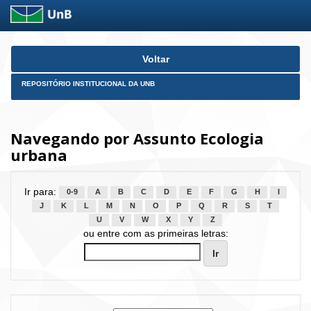
Skip
Voltar
navigation
REPOSITÓRIO INSTITUCIONAL DA UNB
Navegando por Assunto Ecologia
urbana
Ir para:
0-9
A
B
C
D
E
F
G
H
I
J
K
L
M
N
O
P
Q
R
S
T
U
V
W
X
Y
Z
ou entre com as primeiras letras: